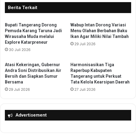
a
n
Berita Terkait
n
a
g
n
C
Bupati Tangerang Dorong
Wabup Intan Dorong Variasi
P
Pemuda Karang Taruna Jadi
Menu Olahan Berbahan Baku
o
r
Wirausaha Muda melalui
Ikan Agar Miliki Nilai Tambah
n
i
Explore Katarpreneur
v
29 Juli 2026
m
30 Juli 2026
e
a
n
,
t
M
Atasi Kekeringan, Gubernur
Harmonisasikan Tiga
i
a
Andra Soni Distribusikan Air
Raperbup Kabupaten
o
r
Bersih dan Siapkan Sumur
Tangerang untuk Perkuat
n
Bersama
Tata Kelola Kearsipan Daerah
y
C
o
29 Juli 2026
27 Juli 2026
e
n
n
o
t
D
e
o
Advertisement
r
r
(
o
S
n