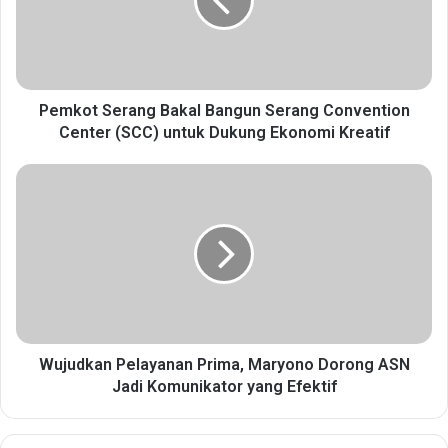
o
t
S
e
r
a
Pemkot Serang Bakal Bangun Serang Convention
n
Center (SCC) untuk Dukung Ekonomi Kreatif
g
B
W
a
u
k
j
a
u
l
d
B
k
a
a
n
n
g
P
u
e
Wujudkan Pelayanan Prima, Maryono Dorong ASN
n
l
Jadi Komunikator yang Efektif
S
a
e
y
r
a