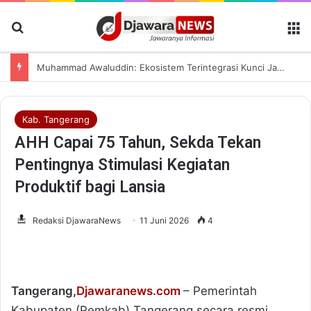
Cari Berita
M
Muhammad Awaluddin: Ekosistem Terintegrasi Kunci Jasa Raharja Hadirkan Pelayanan Maksimal Kepada masyarakat
Kab. Tangerang
AHH Capai 75 Tahun, Sekda Tekan
Pentingnya Stimulasi Kegiatan
Produktif bagi Lansia
Redaksi DjawaraNews
11 Juni 2026
4
Tangerang,
Djawaranews.com
– Pemerintah
Kabupaten (Pemkab) Tangerang secara resmi