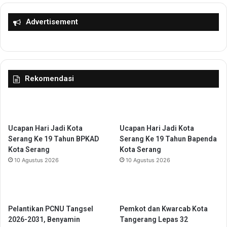
C
g
C
A
Advertisement
)
S
u
N
n
J
t
a
u
d
Rekomendasi
k
i
D
K
u
o
k
m
u
u
Ucapan Hari Jadi Kota
Ucapan Hari Jadi Kota
n
n
Serang Ke 19 Tahun BPKAD
Serang Ke 19 Tahun Bapenda
g
i
Kota Serang
Kota Serang
E
k
10 Agustus 2026
10 Agustus 2026
k
a
o
t
n
o
o
r
m
y
Pelantikan PCNU Tangsel
Pemkot dan Kwarcab Kota
i
a
2026-2031, Benyamin
Tangerang Lepas 32