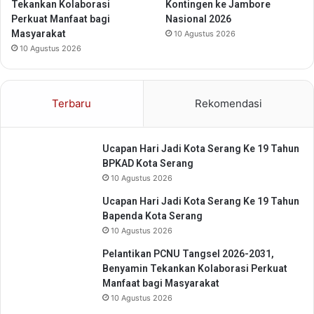
K
n
Tekankan Kolaborasi
Kontingen ke Jambore
r
g
Perkuat Manfaat bagi
Nasional 2026
e
E
Masyarakat
10 Agustus 2026
a
f
10 Agustus 2026
t
e
i
k
f
t
Terbaru
Rekomendasi
i
f
Ucapan Hari Jadi Kota Serang Ke 19 Tahun
BPKAD Kota Serang
10 Agustus 2026
Ucapan Hari Jadi Kota Serang Ke 19 Tahun
Bapenda Kota Serang
10 Agustus 2026
Pelantikan PCNU Tangsel 2026-2031,
Benyamin Tekankan Kolaborasi Perkuat
Manfaat bagi Masyarakat
10 Agustus 2026