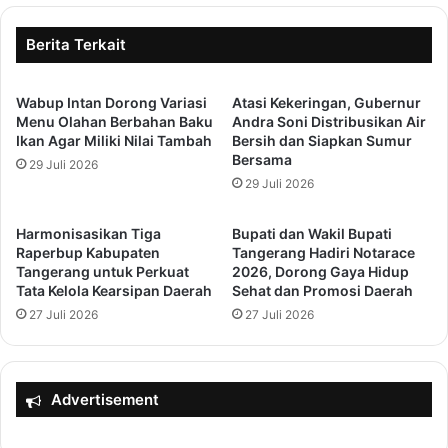
s
a
u
t
Berita Terkait
n
i
y
H
a
Wabup Intan Dorong Variasi
Atasi Kekeringan, Gubernur
U
t
Menu Olahan Berbahan Baku
Andra Soni Distribusikan Air
T
Ikan Agar Miliki Nilai Tambah
Bersih dan Siapkan Sumur
a
k
Bersama
n
29 Juli 2026
e
U
29 Juli 2026
-
n
5
i
2
Harmonisasikan Tiga
Bupati dan Wakil Bupati
v
d
Raperbup Kabupaten
Tangerang Hadiri Notarace
e
e
Tangerang untuk Perkuat
2026, Dorong Gaya Hidup
r
Tata Kelola Kearsipan Daerah
Sehat dan Promosi Daerah
n
s
g
27 Juli 2026
27 Juli 2026
i
a
t
n
a
P
s
e
Advertisement
P
n
r
g