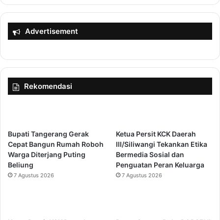
i
a
m
n
a
u
Advertisement
g
g
r
e
a
r
h
a
a
h
Rekomendasi
d
a
a
n
n
1
K
5
N
T
Bupati Tangerang Gerak
Ketua Persit KCK Daerah
P
o
Cepat Bangun Rumah Roboh
III/Siliwangi Tekankan Etika
I
k
Warga Diterjang Puting
Bermedia Sosial dan
B
o
Beliung
Penguatan Peran Keluarga
A
h
7 Agustus 2026
7 Agustus 2026
N
N
T
a
E
s
N
i