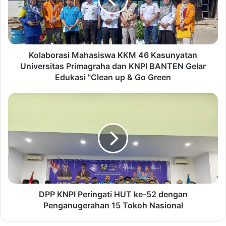
b
o
r
a
s
i
Kolaborasi Mahasiswa KKM 46 Kasunyatan
M
Universitas Primagraha dan KNPI BANTEN Gelar
a
Edukasi "Clean up & Go Green
h
a
D
s
P
i
P
s
K
w
N
a
P
K
I
K
P
M
e
4
r
DPP KNPI Peringati HUT ke-52 dengan
6
i
Penganugerahan 15 Tokoh Nasional
K
n
a
g