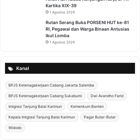
o
Kartika XIX-39
G
7 Agustus 2026
r
Rutan Serang Buka PORSENI HUT ke-81
e
RI, Pegawai dan Warga Binaan Antusias
e
Ikut Lomba
n
7 Agustus 2026
Kanal
BPJS Ketenagakerjaan Cabang Jakarta Salemba
BPJS Ketenagakerjaan Cabang Sukabumi
Dwi Avandho Farid
Imigrasi Tanjung Balai Karimun
Kemenkum Banten
Kepala Imigrasi Tanjung Balai Karimun
Pagar Butar-Butar
Widodo