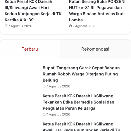
G
Ketua Persit KCK Daerah
Rutan Serang Buka PORSENI
o
e
III/Siliwangi Awali Hari
HUT ke-81 RI, Pegawai dan
n
l
Kedua Kunjungan Kerja di TK
Warga Binaan Antusias Ikut
a
a
Kartika XIX-39
Lomba
l
r
7 Agustus 2026
7 Agustus 2026
E
d
u
Terbaru
Rekomendasi
k
a
s
Bupati Tangerang Gerak Cepat Bangun
i
Rumah Roboh Warga Diterjang Puting
"
Beliung
C
l
7 Agustus 2026
e
Ketua Persit KCK Daerah III/Siliwangi
a
Tekankan Etika Bermedia Sosial dan
n
Penguatan Peran Keluarga
u
7 Agustus 2026
p
&
Ketua Persit KCK Daerah III/Siliwangi
G
Awali Hari Kedua Kunjungan Kerja di TK