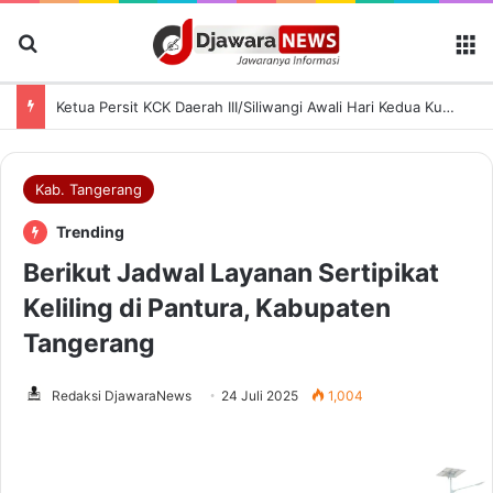
Cari Berita
M
Rutan Serang Buka PORSENI HUT ke-81 RI, Pegawai dan Warga Binaan Antusias Ikut Lomba
Kab. Tangerang
Trending
Berikut Jadwal Layanan Sertipikat
Keliling di Pantura, Kabupaten
Tangerang
Redaksi DjawaraNews
24 Juli 2025
1,004