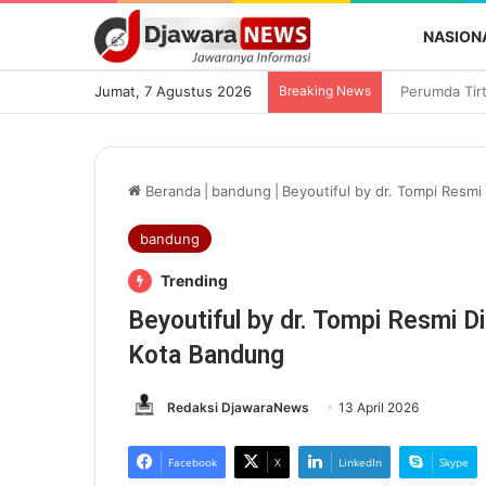
NASION
Jumat, 7 Agustus 2026
Breaking News
Beranda
|
bandung
|
Beyoutiful by dr. Tompi Resm
bandung
Trending
Beyoutiful by dr. Tompi Resmi D
Kota Bandung
Redaksi DjawaraNews
13 April 2026
Facebook
X
LinkedIn
Skype