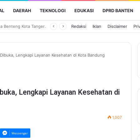
AL
DAERAH
TEKNOLOGI
EDUKASI
DPRD BANTEN
Perumda Tirta Benteng Kota Tangerang Pastikan Layanan Air Bersih Tetap Lancar saat Kemarau
Redaksi
Iklan
Disclaimer
Pri
i Dibuka, Lengkapi Layanan Kesehatan di Kota Bandung
ibuka, Lengkapi Layanan Kesehatan di
1,007
Messenger