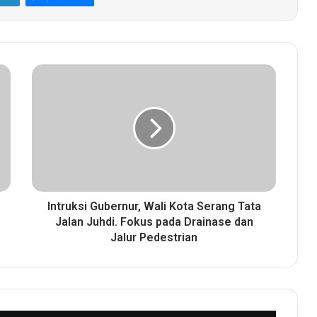
I
n
t
r
u
k
s
i
G
u
Intruksi Gubernur, Wali Kota Serang Tata
b
Jalan Juhdi. Fokus pada Drainase dan
e
Jalur Pedestrian
r
n
u
r
,