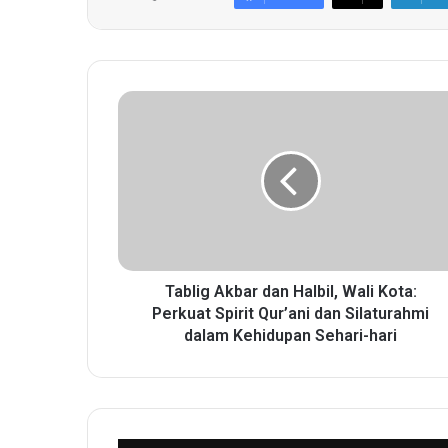
T
a
b
l
i
g
A
k
b
a
Tablig Akbar dan Halbil, Wali Kota:
r
Perkuat Spirit Qur’ani dan Silaturahmi
d
dalam Kehidupan Sehari-hari
a
n
H
a
l