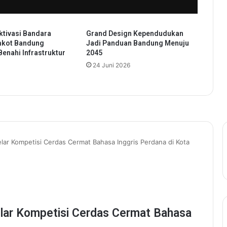
W
a
l
tivasi Bandara
Grand Design Kependudukan
i
mkot Bandung
Jadi Panduan Bandung Menuju
K
Benahi Infrastruktur
2045
o
24 Juni 2026
t
a
S
e
r
a
n
g
T
a
t
a
J
a
l