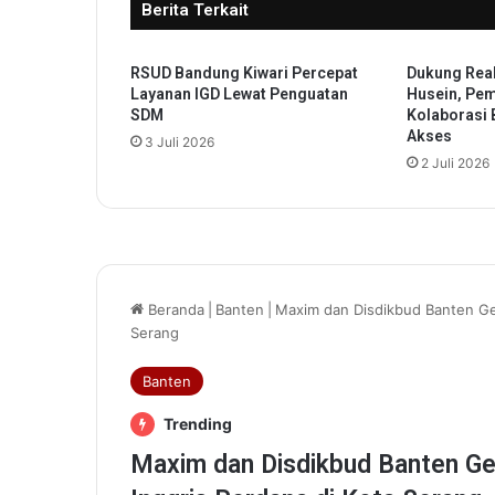
Berita Terkait
b
i
l
RSUD Bandung Kiwari Percepat
Dukung Reak
,
Layanan IGD Lewat Penguatan
Husein, Pe
W
SDM
Kolaborasi 
a
Akses
3 Juli 2026
l
2 Juli 2026
i
K
o
t
a
:
P
e
r
k
u
a
t
S