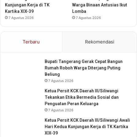
k
Kunjungan Kerja di TK
Warga Binaan Antusias Ikut
j
a
Kartika XIX-39
Lomba
a
b
7 Agustus 2026
7 Agustus 2026
k
u
m
i
T
Terbaru
Rekomendasi
e
r
l
Bupati Tangerang Gerak Cepat Bangun
i
Rumah Roboh Warga Diterjang Puting
n
Beliung
d
7 Agustus 2026
u
n
Ketua Persit KCK Daerah III/Siliwangi
g
Tekankan Etika Bermedia Sosial dan
i
Penguatan Peran Keluarga
P
7 Agustus 2026
r
Ketua Persit KCK Daerah III/Siliwangi Awali
o
Hari Kedua Kunjungan Kerja di TK Kartika
g
XIX-39
r