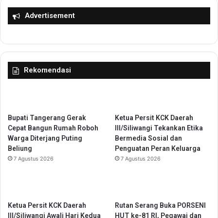
e
4
r
9
Advertisement
i
.
n
9
g
0
a
%
n
P
Rekomendasi
k
e
a
k
n
e
B
r
e
j
Bupati Tangerang Gerak
Ketua Persit KCK Daerah
b
a
Cepat Bangun Rumah Roboh
III/Siliwangi Tekankan Etika
a
d
Warga Diterjang Puting
Bermedia Sosial dan
n
i
Beliung
Penguatan Peran Keluarga
W
K
7 Agustus 2026
7 Agustus 2026
a
o
j
t
i
a
b
S
Ketua Persit KCK Daerah
Rutan Serang Buka PORSENI
P
u
III/Siliwangi Awali Hari Kedua
HUT ke-81 RI, Pegawai dan
a