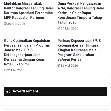
a
i
Mudahkan Masyarakat,
Guna Perkuat Pengawasan
n
Kantor Imigrasi Tanjung Balai
WNA, Imigrasi Tanjung Balai
K
Karimun Apresiasi Peresmian
Karimun Gelar Rapat
t
a
MPP Kabupaten Karimun
Koordinasi Timpora Tahap I
e
b
Tahun 2026
n
30 Mei 2026
u
24 Mei 2026
A
p
n
a
d
t
Guna Optimalkan Kepatuhan
Perluas Kepesertaan BPJS
r
e
Perusahaan dalam Program
Ketenagakerjaan Hingga
a
Jamsostek, BPJS
Tingkat Kelurahan Melalui
n
Ketenagakerjaan Jalin
Program SaKelurahan
S
S
Kerjasama dengan Kejari
SaAgen Perisai
o
u
Kota Sukabumi
n
18 Mei 2026
k
21 Mei 2026
i
a
:
b
U
u
n
m
Advertisement
t
i
u
d
k
a
M
n