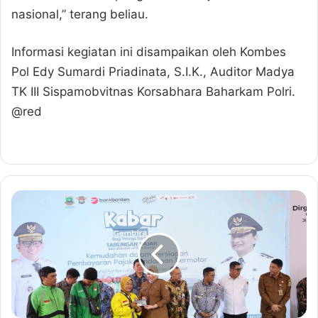
nasional,” terang beliau.
Informasi kegiatan ini disampaikan oleh Kombes
Pol Edy Sumardi Priadinata, S.I.K., Auditor Madya
TK III Sispamobvitnas Korsabhara Baharkam Polri.
@red
L
u
n
c
u
r
k
a
n