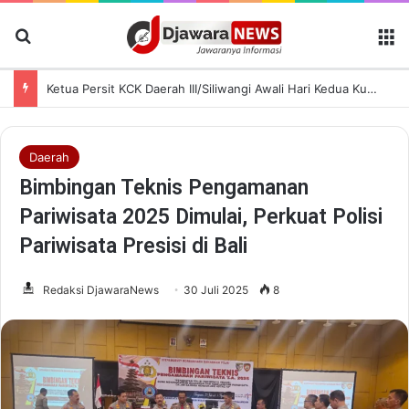
Cari Berita
M
Ketua Persit KCK Daerah III/Siliwangi Awali Hari Kedua Kunjungan Kerja di TK Kartika XIX-39
Daerah
Bimbingan Teknis Pengamanan
Pariwisata 2025 Dimulai, Perkuat Polisi
Pariwisata Presisi di Bali
Redaksi DjawaraNews
30 Juli 2025
8