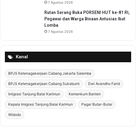
7 Agustus 2026
a
m
Rutan Serang Buka PORSENI HUT ke-81 RI,
J
Pegawai dan Warga Binaan Antusias Ikut
a
Lomba
m
7 Agustus 2026
s
o
s
t
Kanal
e
k
BPJS Ketenagakerjaan Cabang Jakarta Salemba
BPJS Ketenagakerjaan Cabang Sukabumi
Dwi Avandho Farid
Imigrasi Tanjung Balai Karimun
Kemenkum Banten
Kepala Imigrasi Tanjung Balai Karimun
Pagar Butar-Butar
Widodo