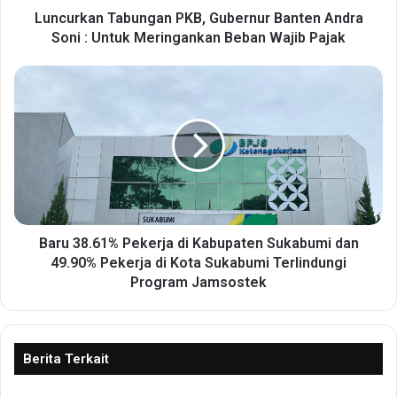
T
Luncurkan Tabungan PKB, Gubernur Banten Andra
a
Soni : Untuk Meringankan Beban Wajib Pajak
b
u
B
n
a
g
r
a
u
n
3
P
8
K
.
B
6
,
1
G
%
Baru 38.61% Pekerja di Kabupaten Sukabumi dan
u
P
49.90% Pekerja di Kota Sukabumi Terlindungi
b
e
Program Jamsostek
e
k
r
e
n
r
u
j
Berita Terkait
r
a
B
d