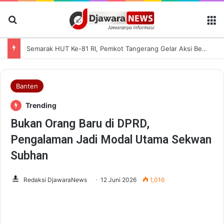
Cari Berita
M
Semarak HUT Ke-81 RI, Pemkot Tangerang Gelar Aksi Bersih Kota dan Bagikan Bendera Merah Putih
Banten
Trending
Bukan Orang Baru di DPRD,
Pengalaman Jadi Modal Utama Sekwan
Subhan
Redaksi DjawaraNews
12 Juni 2026
1,016