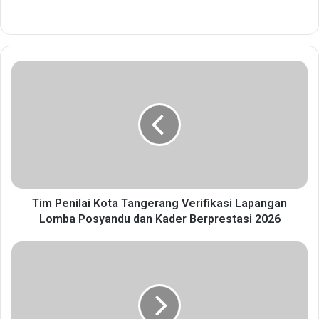
T
i
m
P
e
n
i
l
a
i
Tim Penilai Kota Tangerang Verifikasi Lapangan
K
Lomba Posyandu dan Kader Berprestasi 2026
o
t
P
a
r
T
o
a
g
n
r