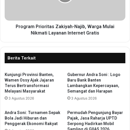
g
a
e
m
r
P
a
r
n
i
Program Prioritas Zakiyah-Najib, Warga Mulai
g
o
Nikmati Layanan Internet Gratis
V
r
e
i
r
t
i
a
Berita Terkait
f
s
i
Z
k
Kunjungi Provinsi Banten,
Gubernur Andra Soni : Logo
a
Wamen Ossy Ajak Jajaran
Baru Bank Banten
a
k
Terus Bertransformasi
Lambangkan Kepercayaan,
s
i
Melayani Masyarakat
Semangat dan Harapan
i
y
3 Agustus 2026
3 Agustus 2026
L
a
a
h
p
-
Andra Soni: Turnamen Sepak
Permudah Pengunjung Bayar
a
N
Bola Jadi Hiburan dan
Pajak, Jasa Raharja UPTD
n
a
Penggerak Ekonomi Rakyat
Serpong Hadirkan Mobil
g
Samling di GIIAS 2026
j