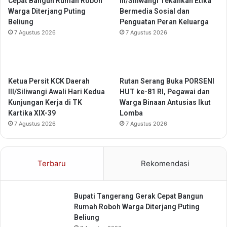
Cepat Bangun Rumah Roboh
III/Siliwangi Tekankan Etika
e
a
Warga Diterjang Puting
Bermedia Sosial dan
r
y
Beliung
Penguatan Peran Keluarga
B
a
7 Agustus 2026
7 Agustus 2026
e
n
r
a
p
n
r
I
e
n
Ketua Persit KCK Daerah
Rutan Serang Buka PORSENI
s
t
III/Siliwangi Awali Hari Kedua
HUT ke-81 RI, Pegawai dan
t
e
Kunjungan Kerja di TK
Warga Binaan Antusias Ikut
a
r
Kartika XIX-39
Lomba
s
n
7 Agustus 2026
7 Agustus 2026
i
e
2
t
0
G
Terbaru
Rekomendasi
2
r
6
a
t
Bupati Tangerang Gerak Cepat Bangun
i
Rumah Roboh Warga Diterjang Puting
s
Beliung