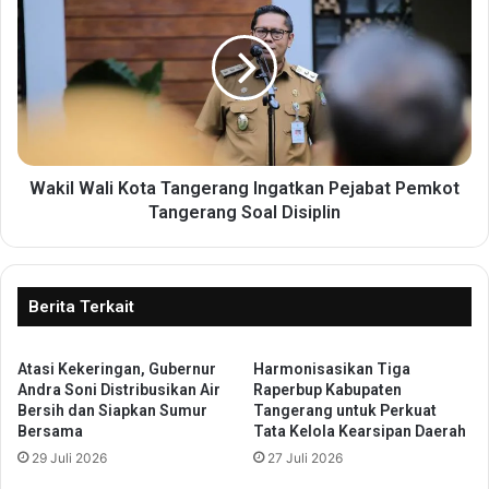
p
a
o
k
r
i
a
l
I
W
n
a
d
l
o
i
n
K
Wakil Wali Kota Tangerang Ingatkan Pejabat Pemkot
e
o
Tangerang Soal Disiplin
s
t
i
a
a
T
S
a
Berita Terkait
a
n
m
g
b
Atasi Kekeringan, Gubernur
Harmonisasikan Tiga
e
Andra Soni Distribusikan Air
Raperbup Kabupaten
u
r
Bersih dan Siapkan Sumur
Tangerang untuk Perkuat
t
a
Bersama
Tata Kelola Kearsipan Daerah
K
n
29 Juli 2026
27 Juli 2026
e
g
d
I