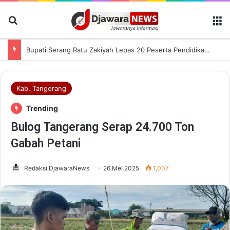
Cari Berita
M
Maxim dan Disdikbud Banten Gelar Kompetisi Cerdas Cermat Bahasa Inggris Perdana di Kota Serang
Kab. Tangerang
Trending
Bulog Tangerang Serap 24.700 Ton
Gabah Petani
Redaksi DjawaraNews
26 Mei 2025
1,007