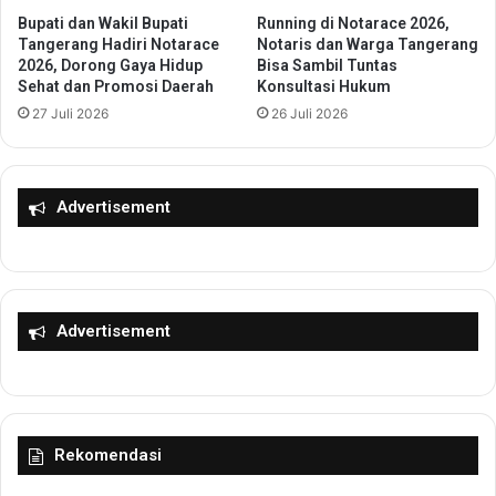
a
n
Bupati dan Wakil Bupati
Running di Notarace 2026,
t
g
Tangerang Hadiri Notarace
Notaris dan Warga Tangerang
a
a
2026, Dorong Gaya Hidup
Bisa Sambil Tuntas
n
Sehat dan Promosi Daerah
Konsultasi Hukum
t
g
k
27 Juli 2026
26 Juli 2026
a
a
n
n
P
P
r
e
Advertisement
e
j
s
a
i
b
d
a
e
t
Advertisement
n
P
d
e
i
m
K
k
u
o
Rekomendasi
a
t
l
T