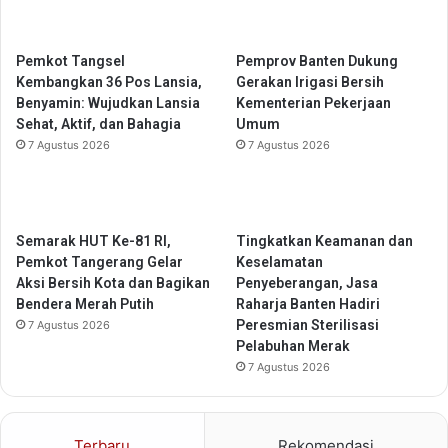
a
a
L
n
u
g
Pemkot Tangsel
Pemprov Banten Dukung
m
e
Kembangkan 36 Pos Lansia,
Gerakan Irigasi Bersih
p
r
Benyamin: Wujudkan Lansia
Kementerian Pekerjaan
u
a
Sehat, Aktif, dan Bahagia
Umum
r
n
7 Agustus 2026
7 Agustus 2026
g
S
o
a
l
Semarak HUT Ke-81 RI,
Tingkatkan Keamanan dan
D
Pemkot Tangerang Gelar
Keselamatan
i
Aksi Bersih Kota dan Bagikan
Penyeberangan, Jasa
s
Bendera Merah Putih
Raharja Banten Hadiri
i
Peresmian Sterilisasi
7 Agustus 2026
p
Pelabuhan Merak
l
7 Agustus 2026
i
n
Terbaru
Rekomendasi