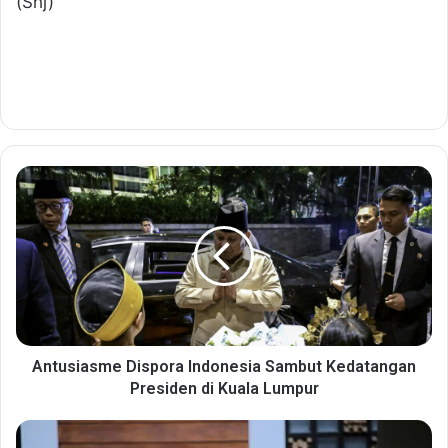
(Shj)
A
n
t
u
s
i
a
s
m
e
Antusiasme Dispora Indonesia Sambut Kedatangan
D
Presiden di Kuala Lumpur
i
s
W