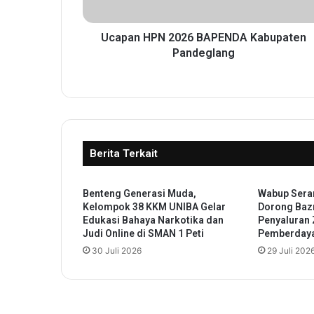
P
N
2
Ucapan HPN 2026 BAPENDA Kabupaten
0
Pandeglang
2
6
B
A
P
E
Berita Terkait
N
D
A
Benteng Generasi Muda,
Wabup Sera
K
Kelompok 38 KKM UNIBA Gelar
Dorong Baz
a
Edukasi Bahaya Narkotika dan
Penyaluran
b
Judi Online di SMAN 1 Peti
Pemberday
u
30 Juli 2026
29 Juli 202
p
a
t
e