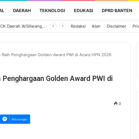
AL
DAERAH
TEKNOLOGI
EDUKASI
DPRD BANTEN
Ketua Persit KCK Daerah III/Siliwangi Awali Hari Kedua Kunjungan Kerja di TK Kartika XIX-39
Redaksi
Iklan
Disclaimer
Pri
ah Raih Penghargaan Golden Award PWI di Acara HPN 2026
h Penghargaan Golden Award PWI di
3
Messenger