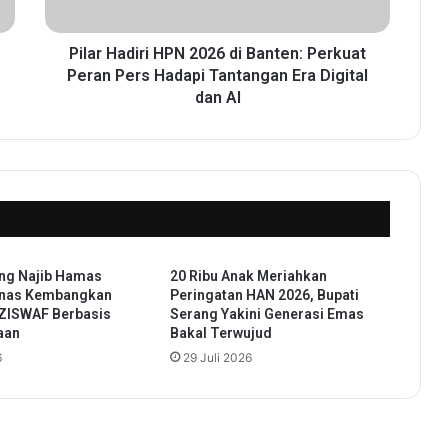
d
i
r
Pilar Hadiri HPN 2026 di Banten: Perkuat
i
Peran Pers Hadapi Tantangan Era Digital
H
dan AI
P
N
2
0
2
6
d
i
ng Najib Hamas
20 Ribu Anak Meriahkan
B
nas Kembangkan
Peringatan HAN 2026, Bupati
a
 ZISWAF Berbasis
Serang Yakini Generasi Emas
n
aan
Bakal Terwujud
t
6
29 Juli 2026
e
n
:
P