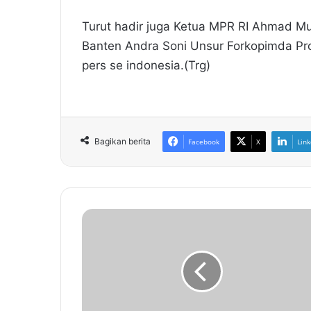
Turut hadir juga Ketua MPR RI Ahmad M
Banten Andra Soni Unsur Forkopimda Pro
pers se indonesia.(Trg)
Bagikan berita
Facebook
X
Link
U
c
a
p
a
n
H