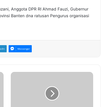
uzani, Anggota DPR RI Ahmad Fauzi, Gubernur
vinsi Banten dna ratusan Pengurus organisasi
edIn
Messenger
P
i
l
a
r
H
a