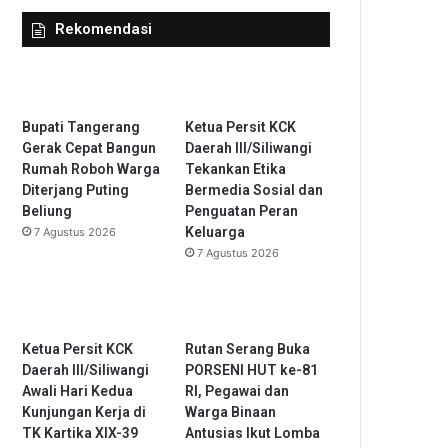
Rekomendasi
Bupati Tangerang
Ketua Persit KCK
Gerak Cepat Bangun
Daerah III/Siliwangi
Rumah Roboh Warga
Tekankan Etika
Diterjang Puting
Bermedia Sosial dan
Beliung
Penguatan Peran
Keluarga
7 Agustus 2026
7 Agustus 2026
Ketua Persit KCK
Rutan Serang Buka
Daerah III/Siliwangi
PORSENI HUT ke-81
Awali Hari Kedua
RI, Pegawai dan
Kunjungan Kerja di
Warga Binaan
TK Kartika XIX-39
Antusias Ikut Lomba