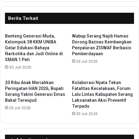
k
t
W
y
a
a
Berita Terkait
r
D
g
h
a
Benteng Generasi Muda,
Wabup Serang Najib Hamas
a
Kelompok 38 KKM UNIBA
Dorong Baznas Kembangkan
K
r
Gelar Edukasi Bahaya
Penyaluran ZISWAF Berbasis
u
m
Narkotika dan Judi Online di
Pemberdayaan
r
a
SMAN 1 Peti
29 Juli 2026
a
B
30 Juli 2026
n
h
g
a
i
k
20 Ribu Anak Meriahkan
Kolaborasi Nyata Tekan
S
t
Peringatan HAN 2026, Bupati
Fatalitas Kecelakaan, Forum
a
Serang Yakini Generasi Emas
Lalu Lintas Kabupaten Serang
i
Bakal Terwujud
Laksanakan Aksi Preventif
m
P
Terpadu
p
e
29 Juli 2026
a
29 Juli 2026
m
h
a
P
s
l
y