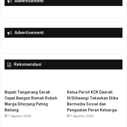
Advertisement
a
a
s
r
t
a
i
k
k
a
t
Advertisement
a
n
2
0
2
Rekomendasi
5
S
u
k
s
Bupati Tangerang Gerak
Ketua Persit KCK Daerah
e
Cepat Bangun Rumah Roboh
III/Siliwangi Tekankan Etika
s
Warga Diterjang Puting
Bermedia Sosial dan
D
Beliung
Penguatan Peran Keluarga
i
7 Agustus 2026
7 Agustus 2026
g
e