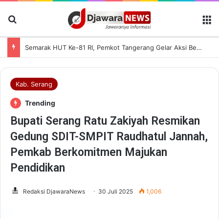
Cari Berita
M
Semarak HUT Ke-81 RI, Pemkot Tangerang Gelar Aksi Bersih Kota dan Bagikan Bendera Merah Putih
Kab. Serang
Trending
Bupati Serang Ratu Zakiyah Resmikan
Gedung SDIT-SMPIT Raudhatul Jannah,
Pemkab Berkomitmen Majukan
Pendidikan
Redaksi DjawaraNews
30 Juli 2025
1,006