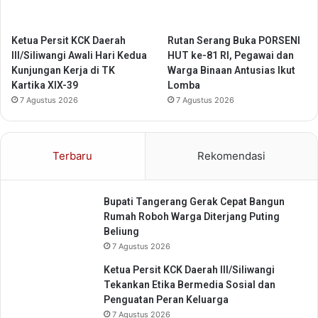
l
a
Ketua Persit KCK Daerah
Rutan Serang Buka PORSENI
r
III/Siliwangi Awali Hari Kedua
HUT ke-81 RI, Pegawai dan
d
Kunjungan Kerja di TK
Warga Binaan Antusias Ikut
i
Kartika XIX-39
Lomba
L
7 Agustus 2026
7 Agustus 2026
a
p
a
s
Terbaru
Rekomendasi
K
e
l
Bupati Tangerang Gerak Cepat Bangun
a
Rumah Roboh Warga Diterjang Puting
s
Beliung
I
7 Agustus 2026
I
A
Ketua Persit KCK Daerah III/Siliwangi
S
Tekankan Etika Bermedia Sosial dan
e
Penguatan Peran Keluarga
r
7 Agustus 2026