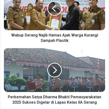
u
p
S
e
r
a
n
Wabup Serang Najib Hamas Ajak Warga Kurangi
g
Sampah Plastik
N
a
P
j
e
i
r
b
k
H
e
a
m
m
a
a
h
s
a
A
n
Perkemahan Satya Dharma Bhakti Pemasyarakatan
j
S
2025 Sukses Digelar di Lapas Kelas IIA Serang
a
a