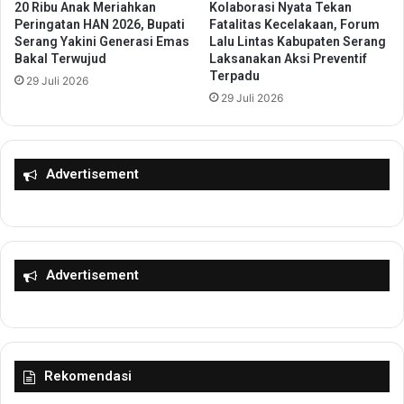
n
a
20 Ribu Anak Meriahkan
Kolaborasi Nyata Tekan
g
U
Peringatan HAN 2026, Bupati
Fatalitas Kecelakaan, Forum
g
P
Serang Yakini Generasi Emas
Lalu Lintas Kabupaten Serang
a
Bakal Terwujud
Laksanakan Aksi Preventif
T
Terpadu
T
S
29 Juli 2026
i
a
29 Juli 2026
n
m
g
s
k
a
a
Advertisement
t
t
B
K
a
e
l
l
a
u
r
Advertisement
r
a
a
j
h
a
a
H
n
a
Rekomendasi
M
d
e
i