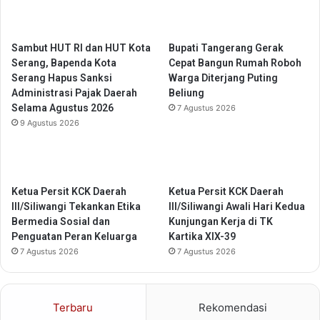
l
r
a
d
l
i
Sambut HUT RI dan HUT Kota
Bupati Tangerang Gerak
u
R
Serang, Bapenda Kota
Cepat Bangun Rumah Roboh
i
S
Serang Hapus Sanksi
Warga Diterjang Puting
P
U
Administrasi Pajak Daerah
Beliung
r
D
Selama Agustus 2026
7 Agustus 2026
o
B
9 Agustus 2026
g
a
r
l
a
a
m
r
S
Ketua Persit KCK Daerah
Ketua Persit KCK Daerah
a
a
III/Siliwangi Tekankan Etika
III/Siliwangi Awali Hari Kedua
j
K
Bermedia Sosial dan
Kunjungan Kerja di TK
a
e
Penguatan Peran Keluarga
Kartika XIX-39
d
l
7 Agustus 2026
7 Agustus 2026
a
u
n
r
D
a
i
Terbaru
Rekomendasi
h
n