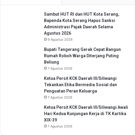
a
k
n
e
Sambut HUT RI dan HUT Kota Serang,
S
s
Bapenda Kota Serang Hapus Sanksi
a
K
Administrasi Pajak Daerah Selama
A
a
Agustus 2026
g
b
9 Agustus 2026
e
.
n
T
Bupati Tangerang Gerak Cepat Bangun
P
a
Rumah Roboh Warga Diterjang Puting
e
n
Beliung
r
g
7 Agustus 2026
i
e
s
Ketua Persit KCK Daerah III/Siliwangi
r
a
Tekankan Etika Bermedia Sosial dan
a
i
Penguatan Peran Keluarga
n
7 Agustus 2026
g
,
Ketua Persit KCK Daerah III/Siliwangi Awali
A
Hari Kedua Kunjungan Kerja di TK Kartika
j
XIX-39
a
7 Agustus 2026
k