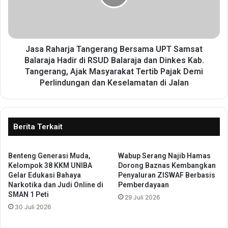
B
a
P
h
J
a
S
r
K
j
Jasa Raharja Tangerang Bersama UPT Samsat
e
a
Balaraja Hadir di RSUD Balaraja dan Dinkes Kab.
t
T
Tangerang, Ajak Masyarakat Tertib Pajak Demi
e
a
Perlindungan dan Keselamatan di Jalan
n
n
a
g
g
e
a
r
Berita Terkait
k
a
e
n
r
g
Benteng Generasi Muda,
Wabup Serang Najib Hamas
j
Kelompok 38 KKM UNIBA
Dorong Baznas Kembangkan
B
a
Gelar Edukasi Bahaya
Penyaluran ZISWAF Berbasis
e
Narkotika dan Judi Online di
Pemberdayaan
a
r
SMAN 1 Peti
n
29 Juli 2026
s
H
30 Juli 2026
a
i
m