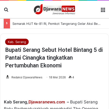
Cari Berita
M
Semarak HUT Ke-81 RI, Pemkot Tangerang Gelar Aksi Bersih Kota dan Bagikan Bendera Merah Putih
Kab. Serang
Bupati Serang Sebut Hotel Bintang 5 di
Pantai Cinangka tingkatkan
Pertumbuhan Ekonomi
Redaksi DjawaraNews
18 Mei 2026
4
Kab Serang,
Djawaranews.com
–
Bupati Serang
Ratu Rachmatuzakiyah menghadiri The Opening