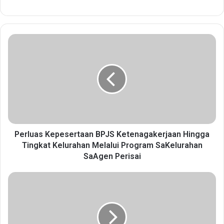
P
e
r
l
u
a
s
K
e
p
Perluas Kepesertaan BPJS Ketenagakerjaan Hingga
e
Tingkat Kelurahan Melalui Program SaKelurahan
s
SaAgen Perisai
e
r
J
t
a
a
s
a
a
n
R