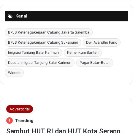
M
a
s
Kanal
y
a
r
BPJS Ketenagakerjaan Cabang Jakarta Salemba
a
BPJS Ketenagakerjaan Cabang Sukabumi
Dwi Avandho Farid
k
a
Imigrasi Tanjung Balai Karimun
Kemenkum Banten
t
Kepala Imigrasi Tanjung Balai Karimun
Pagar Butar-Butar
T
e
Widodo
r
t
i
b
P
a
j
a
k
D