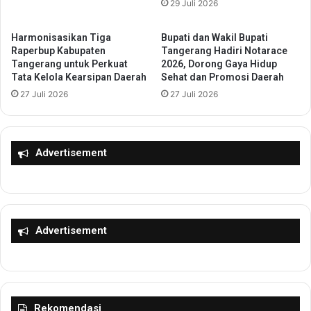
29 Juli 2026
i
R
K
a
e
i
Harmonisasikan Tiga
Bupati dan Wakil Bupati
r
h
Raperbup Kabupaten
Tangerang Hadiri Notarace
a
a
Tangerang untuk Perkuat
2026, Dorong Gaya Hidup
k
Tata Kelola Kearsipan Daerah
Sehat dan Promosi Daerah
n
y
E
27 Juli 2026
27 Juli 2026
a
m
t
a
a
s
n
I
Advertisement
d
n
i
t
T
e
a
r
n
n
Advertisement
g
a
s
s
e
i
l
o
n
Rekomendasi