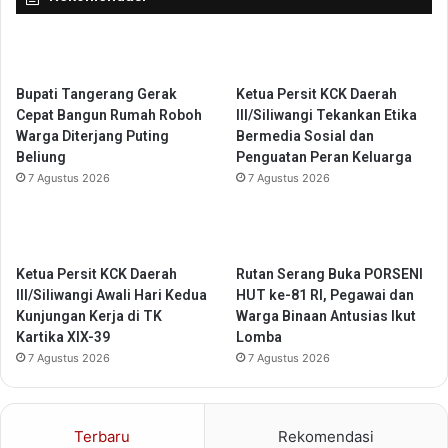
a
l
S
i
s
Bupati Tangerang Gerak
Ketua Persit KCK Daerah
w
Cepat Bangun Rumah Roboh
III/Siliwangi Tekankan Etika
a
Warga Diterjang Puting
Bermedia Sosial dan
C
Beliung
Penguatan Peran Keluarga
M
7 Agustus 2026
7 Agustus 2026
B
B
S
,
S
Ketua Persit KCK Daerah
Rutan Serang Buka PORSENI
a
III/Siliwangi Awali Hari Kedua
HUT ke-81 RI, Pegawai dan
i
Kunjungan Kerja di TK
Warga Binaan Antusias Ikut
n
Kartika XIX-39
Lomba
g
7 Agustus 2026
7 Agustus 2026
i
T
i
Terbaru
Rekomendasi
m