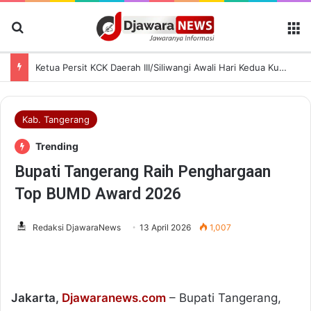
Cari Berita
M
Ketua Persit KCK Daerah III/Siliwangi Awali Hari Kedua Kunjungan Kerja di TK Kartika XIX-39
Kab. Tangerang
Trending
Bupati Tangerang Raih Penghargaan
Top BUMD Award 2026
Redaksi DjawaraNews
13 April 2026
1,007
Jakarta,
Djawaranews.com
– Bupati Tangerang,