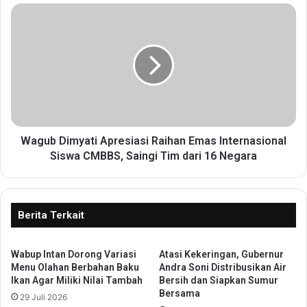
M
W
K
a
u
g
n
u
c
b
i
D
P
i
e
m
n
y
g
a
Wagub Dimyati Apresiasi Raihan Emas Internasional
u
t
Siswa CMBBS, Saingi Tim dari 16 Negara
a
i
t
A
a
p
n
r
Berita Terkait
E
e
k
s
o
Wabup Intan Dorong Variasi
Atasi Kekeringan, Gubernur
i
Menu Olahan Berbahan Baku
Andra Soni Distribusikan Air
n
a
Ikan Agar Miliki Nilai Tambah
Bersih dan Siapkan Sumur
o
s
Bersama
m
29 Juli 2026
i