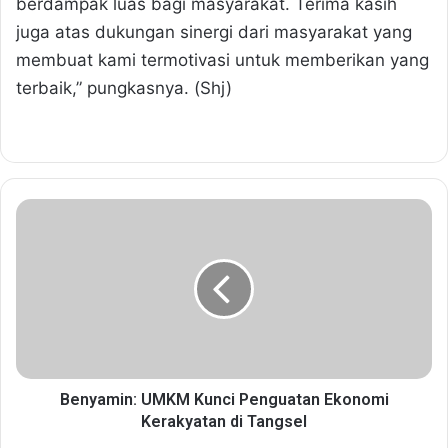
berdampak luas bagi masyarakat. Terima kasih
juga atas dukungan sinergi dari masyarakat yang
membuat kami termotivasi untuk memberikan yang
terbaik,” pungkasnya. (Shj)
B
e
n
y
a
m
i
n
:
U
Benyamin: UMKM Kunci Penguatan Ekonomi
M
Kerakyatan di Tangsel
K