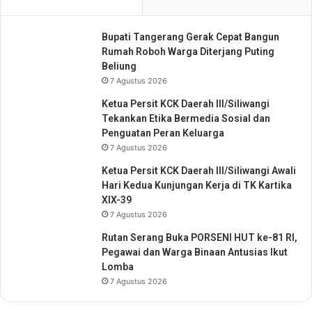
d
a
Bupati Tangerang Gerak Cepat Bangun
r
Rumah Roboh Warga Diterjang Puting
i
Beliung
1
7 Agustus 2026
6
N
Ketua Persit KCK Daerah III/Siliwangi
e
Tekankan Etika Bermedia Sosial dan
g
Penguatan Peran Keluarga
a
7 Agustus 2026
r
Ketua Persit KCK Daerah III/Siliwangi Awali
a
Hari Kedua Kunjungan Kerja di TK Kartika
XIX-39
7 Agustus 2026
Rutan Serang Buka PORSENI HUT ke-81 RI,
Pegawai dan Warga Binaan Antusias Ikut
Lomba
7 Agustus 2026