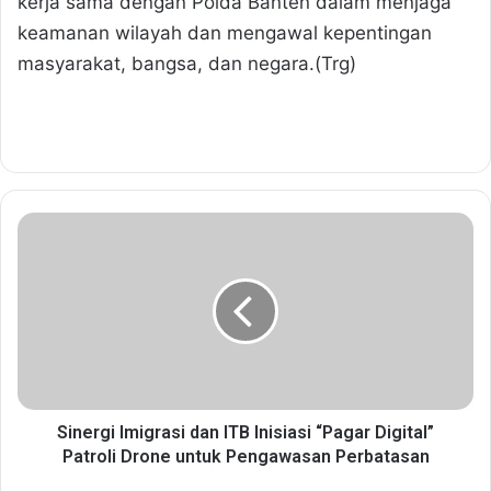
kerja sama dengan Polda Banten dalam menjaga
keamanan wilayah dan mengawal kepentingan
masyarakat, bangsa, dan negara.(Trg)
S
i
n
e
r
g
i
I
m
i
Sinergi Imigrasi dan ITB Inisiasi “Pagar Digital”
g
Patroli Drone untuk Pengawasan Perbatasan
r