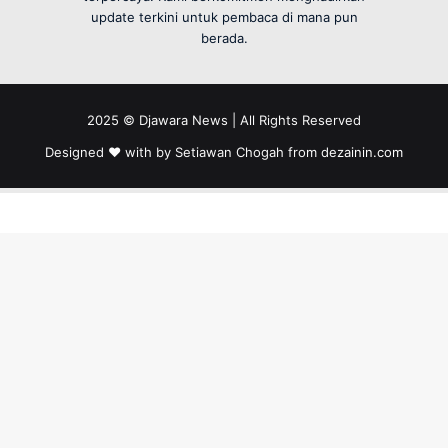
update terkini untuk pembaca di mana pun
berada.
2025 © Djawara News | All Rights Reserved
Designed ❤️ with by Setiawan Chogah from
dezainin.com