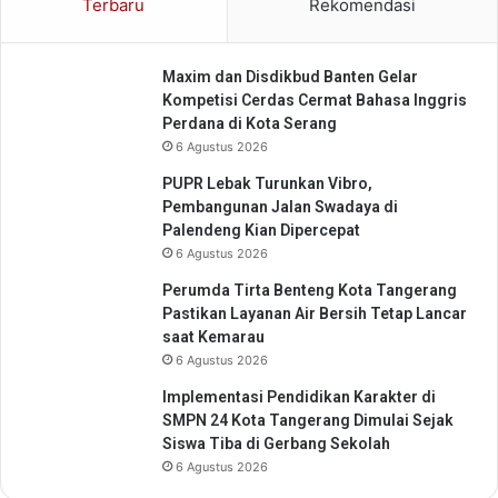
Terbaru
Rekomendasi
a
S
s
I
a
2
Maxim dan Disdikbud Banten Gelar
n
0
Kompetisi Cerdas Cermat Bahasa Inggris
2
Perdana di Kota Serang
6
6 Agustus 2026
PUPR Lebak Turunkan Vibro,
Pembangunan Jalan Swadaya di
Palendeng Kian Dipercepat
6 Agustus 2026
Perumda Tirta Benteng Kota Tangerang
Pastikan Layanan Air Bersih Tetap Lancar
saat Kemarau
6 Agustus 2026
Implementasi Pendidikan Karakter di
SMPN 24 Kota Tangerang Dimulai Sejak
Siswa Tiba di Gerbang Sekolah
6 Agustus 2026