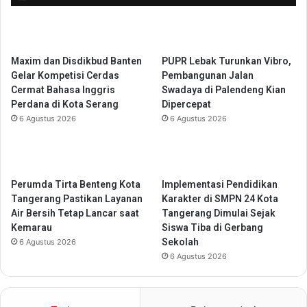
u
t
n
a
t
l
u
d
Maxim dan Disdikbud Banten
PUPR Lebak Turunkan Vibro,
k
i
Gelar Kompetisi Cerdas
Pembangunan Jalan
P
F
Cermat Bahasa Inggris
Swadaya di Palendeng Kian
e
o
Perdana di Kota Serang
Dipercepat
n
r
6 Agustus 2026
6 Agustus 2026
g
u
a
m
w
K
a
o
s
m
Perumda Tirta Benteng Kota
Implementasi Pendidikan
a
d
Tangerang Pastikan Layanan
Karakter di SMPN 24 Kota
n
i
Air Bersih Tetap Lancar saat
Tangerang Dimulai Sejak
P
g
Kemarau
Siswa Tiba di Gerbang
e
i
Sekolah
6 Agustus 2026
r
A
6 Agustus 2026
b
P
a
E
t
K