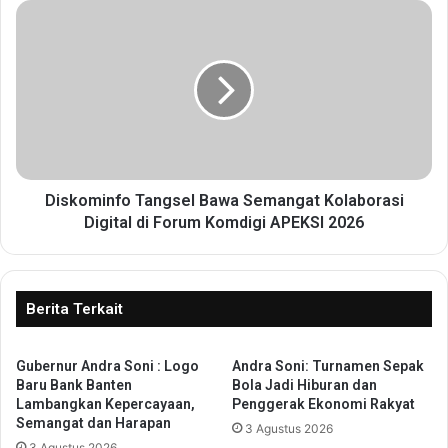
a
D
s
i
i
s
d
k
a
o
n
m
I
i
T
n
B
f
I
o
Diskominfo Tangsel Bawa Semangat Kolaborasi
n
T
Digital di Forum Komdigi APEKSI 2026
i
a
s
n
i
g
a
s
Berita Terkait
s
e
i
l
“
Gubernur Andra Soni : Logo
Andra Soni: Turnamen Sepak
B
Baru Bank Banten
Bola Jadi Hiburan dan
P
a
Lambangkan Kepercayaan,
Penggerak Ekonomi Rakyat
a
w
Semangat dan Harapan
g
3 Agustus 2026
a
3 Agustus 2026