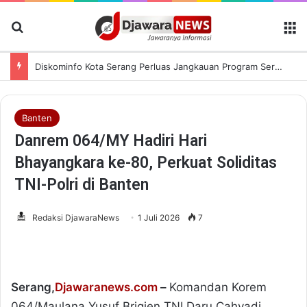
Cari Berita
M
Diskominfo Kota Serang Perluas Jangkauan Program Serang Mengaji Melalui Kanal Digital
Banten
Danrem 064/MY Hadiri Hari
Bhayangkara ke-80, Perkuat Soliditas
TNI-Polri di Banten
Redaksi DjawaraNews
1 Juli 2026
7
Serang,
Djawaranews.com
–
Komandan Korem
064/Maulana Yusuf Brigjen TNI Daru Cahyadi