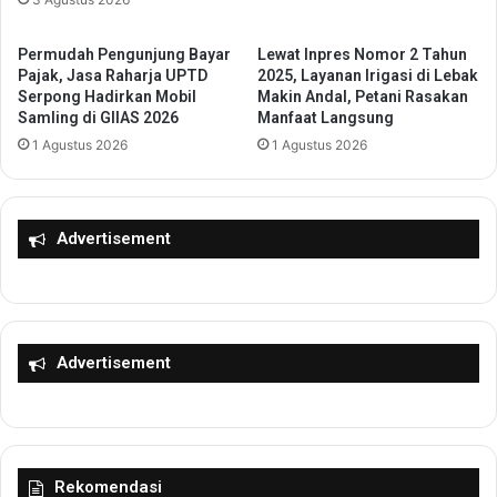
a
S
r
e
D
m
Permudah Pengunjung Bayar
Lewat Inpres Nomor 2 Tahun
i
a
Pajak, Jasa Raharja UPTD
2025, Layanan Irigasi di Lebak
g
n
Serpong Hadirkan Mobil
Makin Andal, Petani Rasakan
i
Samling di GIIAS 2026
Manfaat Langsung
g
t
a
1 Agustus 2026
1 Agustus 2026
a
t
l
K
”
o
P
l
Advertisement
a
a
t
b
r
o
o
r
l
a
Advertisement
i
s
D
i
r
D
o
i
n
g
Rekomendasi
e
i