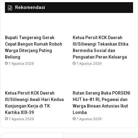
n
t
Rekomendasi
a
H
n
P
P
,
e
B
r
a
Bupati Tangerang Gerak
Ketua Persit KCK Daerah
l
p
Cepat Bangun Rumah Roboh
III/Siliwangi Tekankan Etika
i
e
Warga Diterjang Puting
Bermedia Sosial dan
n
n
Beliung
Penguatan Peran Keluarga
d
d
7 Agustus 2026
7 Agustus 2026
u
a
n
:
g
M
a
e
n
n
Ketua Persit KCK Daerah
Rutan Serang Buka PORSENI
A
g
III/Siliwangi Awali Hari Kedua
HUT ke-81 RI, Pegawai dan
n
i
Kunjungan Kerja di TK
Warga Binaan Antusias Ikut
g
k
Kartika XIX-39
Lomba
k
u
7 Agustus 2026
7 Agustus 2026
u
t
t
i
a