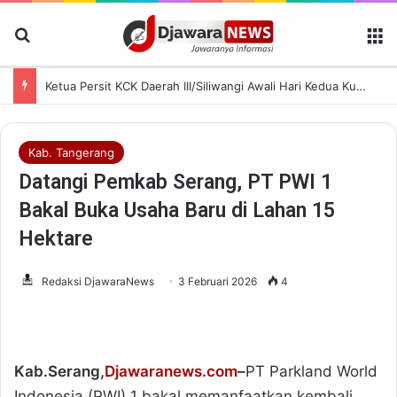
Cari Berita
M
Ketua Persit KCK Daerah III/Siliwangi Awali Hari Kedua Kunjungan Kerja di TK Kartika XIX-39
Kab. Tangerang
Datangi Pemkab Serang, PT PWI 1
Bakal Buka Usaha Baru di Lahan 15
Hektare
Redaksi DjawaraNews
3 Februari 2026
4
Kab.Serang,
Djawaranews.com
–
PT Parkland World
Indonesia (PWI) 1 bakal memanfaatkan kembali