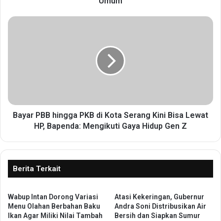
Umum
a
n
B
g
a
e
y
r
a
a
r
n
P
g
B
L
B
a
h
k
i
Bayar PBB hingga PKB di Kota Serang Kini Bisa Lewat
u
n
HP, Bapenda: Mengikuti Gaya Hidup Gen Z
k
g
a
g
n
a
K
P
Berita Terkait
e
K
g
B
i
Wabup Intan Dorong Variasi
Atasi Kekeringan, Gubernur
d
a
Menu Olahan Berbahan Baku
Andra Soni Distribusikan Air
i
Ikan Agar Miliki Nilai Tambah
Bersih dan Siapkan Sumur
t
K