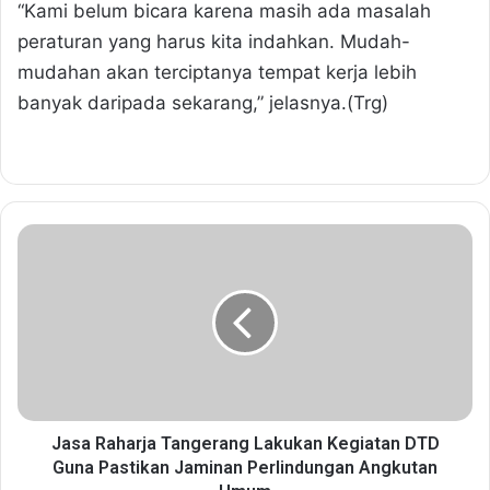
“Kami belum bicara karena masih ada masalah
peraturan yang harus kita indahkan. Mudah-
mudahan akan terciptanya tempat kerja lebih
banyak daripada sekarang,” jelasnya.(Trg)
J
a
s
a
R
a
h
a
r
j
Jasa Raharja Tangerang Lakukan Kegiatan DTD
a
Guna Pastikan Jaminan Perlindungan Angkutan
T