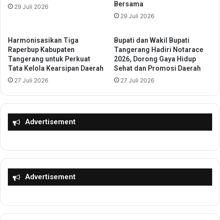
Bersama
a
29 Juli 2026
o
n
29 Juli 2026
t
D
a
T
S
Harmonisasikan Tiga
Bupati dan Wakil Bupati
D
e
Raperbup Kabupaten
Tangerang Hadiri Notarace
G
r
Tangerang untuk Perkuat
2026, Dorong Gaya Hidup
u
Tata Kelola Kearsipan Daerah
Sehat dan Promosi Daerah
a
n
n
27 Juli 2026
27 Juli 2026
a
g
P
K
a
i
s
n
Advertisement
t
i
i
B
k
i
a
s
n
a
Advertisement
J
L
a
e
m
w
i
a