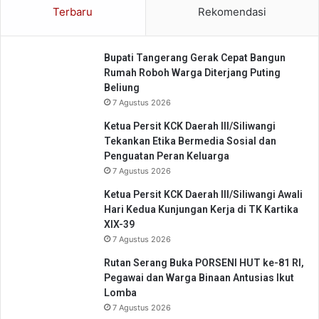
G
Terbaru
Rekomendasi
n
a
U
y
m
a
Bupati Tangerang Gerak Cepat Bangun
u
H
Rumah Roboh Warga Diterjang Puting
m
i
Beliung
d
7 Agustus 2026
u
p
Ketua Persit KCK Daerah III/Siliwangi
G
Tekankan Etika Bermedia Sosial dan
e
Penguatan Peran Keluarga
n
7 Agustus 2026
Z
Ketua Persit KCK Daerah III/Siliwangi Awali
Hari Kedua Kunjungan Kerja di TK Kartika
XIX-39
7 Agustus 2026
Rutan Serang Buka PORSENI HUT ke-81 RI,
Pegawai dan Warga Binaan Antusias Ikut
Lomba
7 Agustus 2026