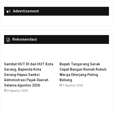
K
,
o
P
Advertisement
t
e
a
m
S
k
e
a
r
b
Rekomendasi
a
T
n
a
g
n
,
g
P
e
Sambut HUT RI dan HUT Kota
Bupati Tangerang Gerak
e
r
Serang, Bapenda Kota
Cepat Bangun Rumah Roboh
m
a
Serang Hapus Sanksi
Warga Diterjang Puting
b
n
Administrasi Pajak Daerah
Beliung
i
g
Selama Agustus 2026
7 Agustus 2026
n
G
9 Agustus 2026
a
e
a
l
n
a
T
r