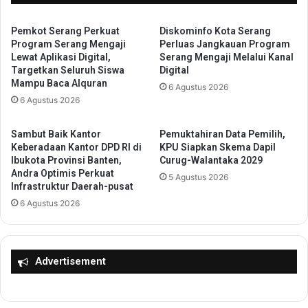
g
i
K
r
e
i
Pemkot Serang Perkuat
Diskominfo Kota Serang
r
Program Serang Mengaji
Perluas Jangkauan Program
a
Lewat Aplikasi Digital,
Serang Mengaji Melalui Kanal
u
n
Targetkan Seluruh Siswa
Digital
k
E
Mampu Baca Alquran
u
6 Agustus 2026
k
6 Agustus 2026
n
o
a
n
n
o
Sambut Baik Kantor
Pemuktahiran Data Pemilih,
d
m
Keberadaan Kantor DPD RI di
KPU Siapkan Skema Dapil
i
Ibukota Provinsi Banten,
Curug-Walantaka 2029
i
M
Andra Optimis Perkuat
M
5 Agustus 2026
Infrastruktur Daerah-pusat
a
a
n
6 Agustus 2026
s
g
y
g
a
a
r
D
Advertisement
a
u
k
a
a
,
t