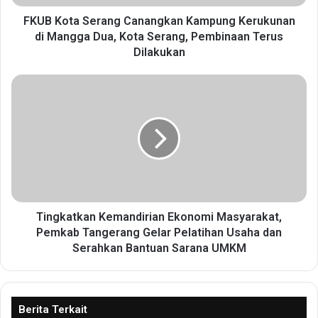
S
e
FKUB Kota Serang Canangkan Kampung Kerukunan
r
di Mangga Dua, Kota Serang, Pembinaan Terus
a
Dilakukan
n
g
T
C
i
a
n
n
g
a
k
n
a
g
t
k
k
a
a
n
n
Tingkatkan Kemandirian Ekonomi Masyarakat,
K
K
Pemkab Tangerang Gelar Pelatihan Usaha dan
a
e
Serahkan Bantuan Sarana UMKM
m
m
p
a
u
n
n
d
Berita Terkait