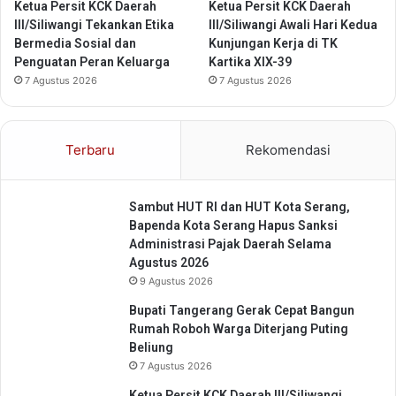
e
Ketua Persit KCK Daerah
Ketua Persit KCK Daerah
P
r
III/Siliwangi Tekankan Etika
III/Siliwangi Awali Hari Kedua
e
u
Bermedia Sosial dan
Kunjungan Kerja di TK
l
s
Penguatan Peran Keluarga
Kartika XIX-39
a
D
7 Agustus 2026
7 Agustus 2026
t
i
i
l
h
a
a
Terbaru
Rekomendasi
k
n
u
U
k
s
Sambut HUT RI dan HUT Kota Serang,
a
a
Bapenda Kota Serang Hapus Sanksi
n
h
Administrasi Pajak Daerah Selama
a
Agustus 2026
d
9 Agustus 2026
a
n
Bupati Tangerang Gerak Cepat Bangun
S
Rumah Roboh Warga Diterjang Puting
e
Beliung
r
7 Agustus 2026
a
Ketua Persit KCK Daerah III/Siliwangi