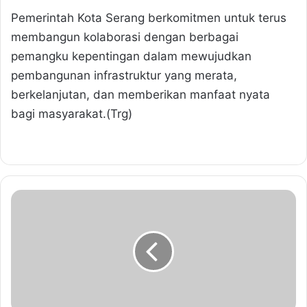
Pemerintah Kota Serang berkomitmen untuk terus
membangun kolaborasi dengan berbagai
pemangku kepentingan dalam mewujudkan
pembangunan infrastruktur yang merata,
berkelanjutan, dan memberikan manfaat nyata
bagi masyarakat.(Trg)
F
K
U
B
K
o
t
a