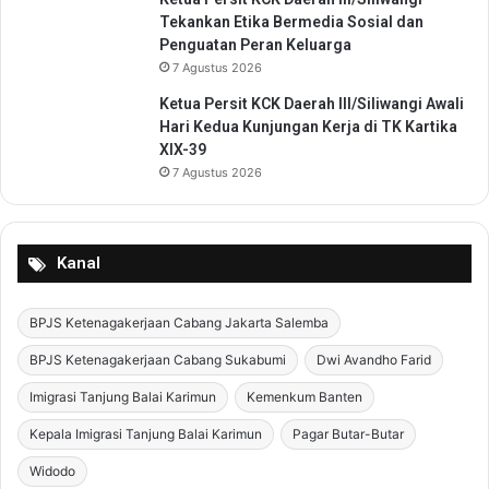
h
Tekankan Etika Bermedia Sosial dan
k
Penguatan Peran Keluarga
a
7 Agustus 2026
n
B
Ketua Persit KCK Daerah III/Siliwangi Awali
a
Hari Kedua Kunjungan Kerja di TK Kartika
n
XIX-39
t
7 Agustus 2026
u
a
n
S
Kanal
a
r
BPJS Ketenagakerjaan Cabang Jakarta Salemba
a
n
BPJS Ketenagakerjaan Cabang Sukabumi
Dwi Avandho Farid
a
U
Imigrasi Tanjung Balai Karimun
Kemenkum Banten
M
Kepala Imigrasi Tanjung Balai Karimun
Pagar Butar-Butar
K
M
Widodo