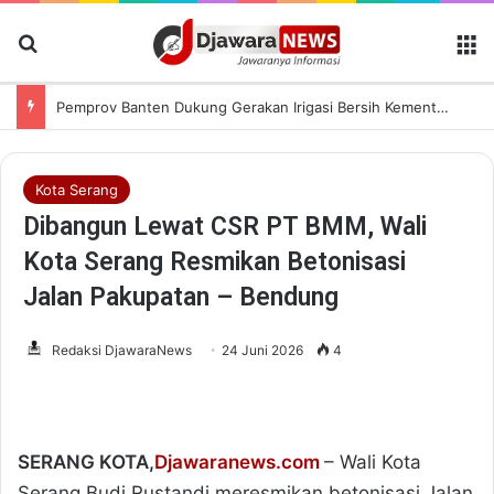
Cari Berita
M
Pemprov Banten Dukung Gerakan Irigasi Bersih Kementerian Pekerjaan Umum
Kota Serang
Dibangun Lewat CSR PT BMM, Wali
Kota Serang Resmikan Betonisasi
Jalan Pakupatan – Bendung
Redaksi DjawaraNews
24 Juni 2026
4
SERANG KOTA,
Djawaranews.com
– Wali Kota
Serang Budi Rustandi meresmikan betonisasi Jalan