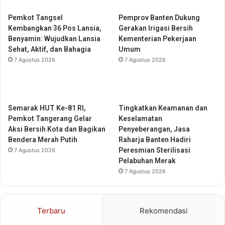
u
K
h
e
Pemkot Tangsel
Pemprov Banten Dukung
i
t
Kembangkan 36 Pos Lansia,
Gerakan Irigasi Bersih
G
e
Benyamin: Wujudkan Lansia
Kementerian Pekerjaan
i
n
Sehat, Aktif, dan Bahagia
Umum
z
a
7 Agustus 2026
7 Agustus 2026
i
g
A
a
n
k
a
e
Semarak HUT Ke-81 RI,
Tingkatkan Keamanan dan
k
r
Pemkot Tangerang Gelar
Keselamatan
d
j
Aksi Bersih Kota dan Bagikan
Penyeberangan, Jasa
a
a
Bendera Merah Putih
Raharja Banten Hadiri
n
a
Peresmian Sterilisasi
B
7 Agustus 2026
n
Pelabuhan Merak
u
2
k
7 Agustus 2026
0
a
2
L
6
a
–
Terbaru
Rekomendasi
p
2
a