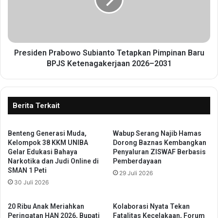
i
n
d
d
e
i
n
m
P
0
r
Presiden Prabowo Subianto Tetapkan Pimpinan Baru
2
a
BPJS Ketenagakerjaan 2026–2031
0
b
5
o
/
w
T
o
Berita Terkait
K
S
L
u
e
Benteng Generasi Muda,
Wabup Serang Najib Hamas
b
t
Kelompok 38 KKM UNIBA
Dorong Baznas Kembangkan
i
Gelar Edukasi Bahaya
Penyaluran ZISWAF Berbasis
k
a
Narkotika dan Judi Online di
Pemberdayaan
o
n
SMAN 1 Peti
l
29 Juli 2026
t
30 Juli 2026
I
o
n
T
f
e
20 Ribu Anak Meriahkan
Kolaborasi Nyata Tekan
R
t
Peringatan HAN 2026, Bupati
Fatalitas Kecelakaan, Forum