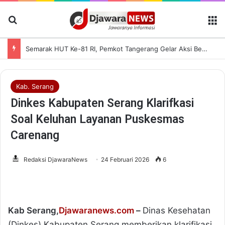
Cari Berita
M
Semarak HUT Ke-81 RI, Pemkot Tangerang Gelar Aksi Bersih Kota dan Bagikan Bendera Merah Putih
Kab. Serang
Dinkes Kabupaten Serang Klarifkasi
Soal Keluhan Layanan Puskesmas
Carenang
Redaksi DjawaraNews
24 Februari 2026
6
Kab Serang,
Djawaranews.com
–
Dinas Kesehatan
(Dinkes) Kabupaten Serang memberikan klarifikasi