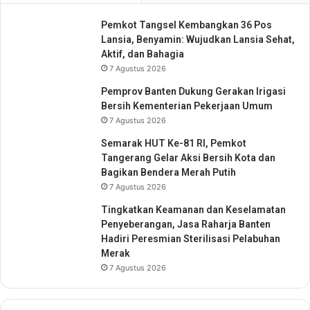
0
n
3
Pemkot Tangsel Kembangkan 36 Pos
g
1
Lansia, Benyamin: Wujudkan Lansia Sehat,
a
Aktif, dan Bahagia
n
7 Agustus 2026
K
e
Pemprov Banten Dukung Gerakan Irigasi
r
Bersih Kementerian Pekerjaan Umum
j
7 Agustus 2026
a
Semarak HUT Ke-81 RI, Pemkot
Tangerang Gelar Aksi Bersih Kota dan
Bagikan Bendera Merah Putih
7 Agustus 2026
Tingkatkan Keamanan dan Keselamatan
Penyeberangan, Jasa Raharja Banten
Hadiri Peresmian Sterilisasi Pelabuhan
Merak
7 Agustus 2026