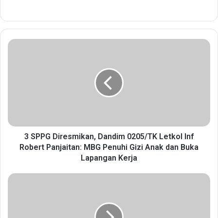
3
S
P
P
G
D
i
r
e
s
3 SPPG Diresmikan, Dandim 0205/TK Letkol Inf
m
Robert Panjaitan: MBG Penuhi Gizi Anak dan Buka
i
Lapangan Kerja
k
a
P
n
r
,
e
D
s
a