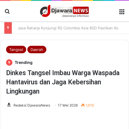
Cari Berita
M
Jasa Raharja Kunjungi RS Colombia Asia BSD Pastikan Korban Kecelakaan Dapat Pelayanan Terbaik
Tangsel
Daerah
Trending
Dinkes Tangsel Imbau Warga Waspada
Hantavirus dan Jaga Kebersihan
Lingkungan
Redaksi DjawaraNews
17 Mei 2026
1,010