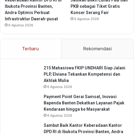
n
Keberadaan Kantor DPD RI di
Jadikan Bukti Lunas PBB dan
1
R
Ibukota Provinsi Banten,
PKB sebagai Tiket Gratis
K
e
Andra Optimis Perkuat
Konser Serang Fair
D
g
Infrastruktur Daerah-pusat
6 Agustus 2026
K
e
6 Agustus 2026
M
n
P
e
r
Terbaru
Rekomendasi
a
s
i
215 Mahasiswa FKIP UNDHARI Siap Jalani
A
PLP, Elviana Tekankan Kompetensi dan
t
Akhlak Mulia
l
6 Agustus 2026
e
t
Payment Point Gerai Samsat, Inovasi
S
Bapenda Banten Dekatkan Layanan Pajak
e
Kendaraan hingga ke Masyarakat
p
6 Agustus 2026
a
Sambut Baik Kantor Keberadaan Kantor
k
DPD RI di Ibukota Provinsi Banten, Andra
B