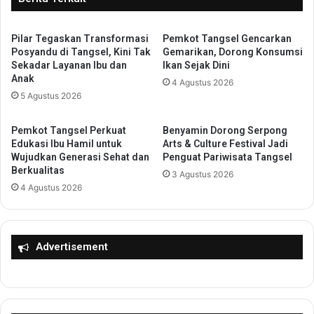
e
U
n
-
g
Pilar Tegaskan Transformasi
Pemkot Tangsel Gencarkan
1
Posyandu di Tangsel, Kini Tak
Gemarikan, Dorong Konsumsi
S
3
Sekadar Layanan Ibu dan
Ikan Sejak Dini
a
d
Anak
a
4 Agustus 2026
a
5 Agustus 2026
t
n
P
U
r
-
Pemkot Tangsel Perkuat
Benyamin Dorong Serpong
e
1
Edukasi Ibu Hamil untuk
Arts & Culture Festival Jadi
s
5
Wujudkan Generasi Sehat dan
Penguat Pariwisata Tangsel
i
Berkualitas
,
3 Agustus 2026
d
B
4 Agustus 2026
e
u
n
p
R
a
e
t
Advertisement
s
i
m
T
i
a
k
n