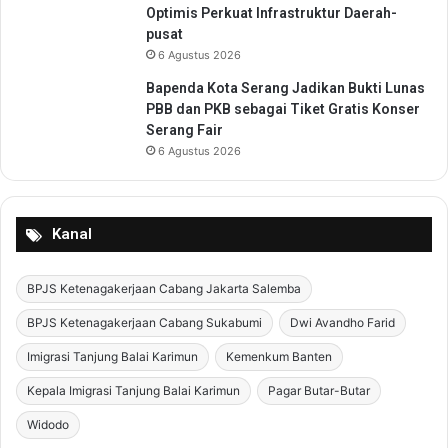
Optimis Perkuat Infrastruktur Daerah-
o
pusat
l
a
6 Agustus 2026
Bapenda Kota Serang Jadikan Bukti Lunas
PBB dan PKB sebagai Tiket Gratis Konser
Serang Fair
6 Agustus 2026
Kanal
BPJS Ketenagakerjaan Cabang Jakarta Salemba
BPJS Ketenagakerjaan Cabang Sukabumi
Dwi Avandho Farid
Imigrasi Tanjung Balai Karimun
Kemenkum Banten
Kepala Imigrasi Tanjung Balai Karimun
Pagar Butar-Butar
Widodo