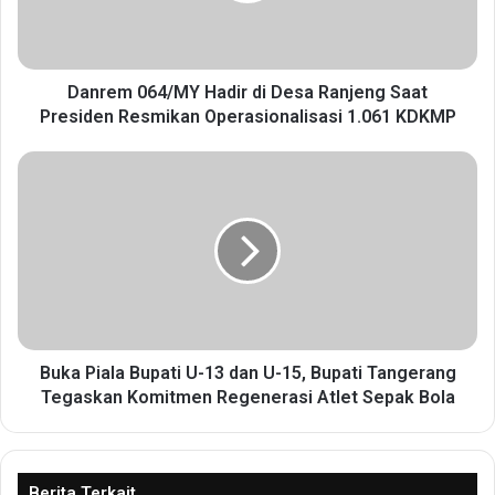
0
6
4
/
Danrem 064/MY Hadir di Desa Ranjeng Saat
M
Presiden Resmikan Operasionalisasi 1.061 KDKMP
Y
H
B
a
u
d
k
i
a
r
P
d
i
i
a
D
l
e
a
s
B
Buka Piala Bupati U-13 dan U-15, Bupati Tangerang
a
u
Tegaskan Komitmen Regenerasi Atlet Sepak Bola
R
p
a
a
n
t
j
i
Berita Terkait