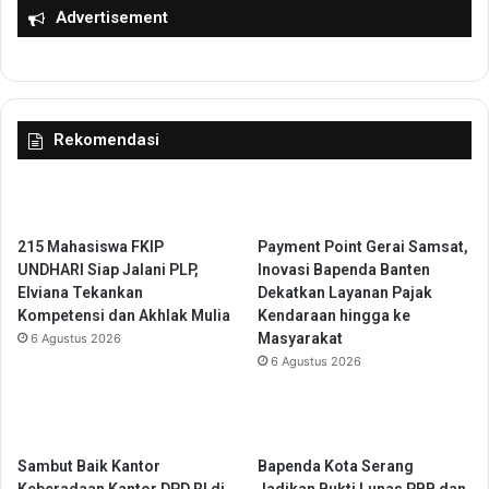
a
g
Advertisement
n
e
O
r
p
a
e
n
r
g
Rekomendasi
a
T
s
e
i
g
o
a
n
s
215 Mahasiswa FKIP
Payment Point Gerai Samsat,
a
k
UNDHARI Siap Jalani PLP,
Inovasi Bapenda Banten
l
a
Elviana Tekankan
Dekatkan Layanan Pajak
i
n
Kompetensi dan Akhlak Mulia
Kendaraan hingga ke
s
K
Masyarakat
6 Agustus 2026
a
o
6 Agustus 2026
s
m
i
i
1
t
.
m
0
e
Sambut Baik Kantor
Bapenda Kota Serang
6