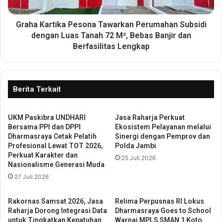
b
r
d
t
u
i
Graha Kartika Pesona Tawarkan Perumahan Subsidi
l
k
dengan Luas Tanah 72 M², Bebas Banjir dan
S
a
Berfasilitas Lengkap
a
P
l
e
a
s
m
o
Berita Terkait
S
n
a
a
l
T
UKM Paskibra UNDHARI
‎Jasa Raharja Perkuat
i
Bersama PPI dan DPPI
Ekosistem Pelayanan melalui
a
Dharmasraya Cetak Pelatih
Sinergi dengan Pemprov dan
m
w
Profesional Lewat TOT 2026,
Polda Jambi
S
a
Perkuat Karakter dan
i
25 Juli 2026
r
Nasionalisme Generasi Muda
a
k
27 Juli 2026
p
a
P
n
i
P
Rakornas Samsat 2026, Jasa
Relima Perpusnas RI Lokus
m
Raharja Dorong Integrasi Data
Dharmasraya Goes to School
e
untuk Tingkatkan Kepatuhan
Warnai MPLS SMAN 1 Koto
p
r