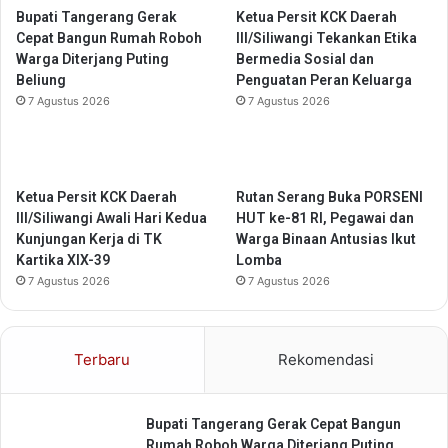
a
Bupati Tangerang Gerak
Ketua Persit KCK Daerah
s
Cepat Bangun Rumah Roboh
III/Siliwangi Tekankan Etika
T
Warga Diterjang Puting
Bermedia Sosial dan
a
Beliung
Penguatan Peran Keluarga
n
7 Agustus 2026
7 Agustus 2026
a
h
7
2
Ketua Persit KCK Daerah
Rutan Serang Buka PORSENI
M
III/Siliwangi Awali Hari Kedua
HUT ke-81 RI, Pegawai dan
²
Kunjungan Kerja di TK
Warga Binaan Antusias Ikut
,
Kartika XIX-39
Lomba
B
7 Agustus 2026
7 Agustus 2026
e
b
a
s
Terbaru
Rekomendasi
B
a
n
Bupati Tangerang Gerak Cepat Bangun
j
Rumah Roboh Warga Diterjang Puting