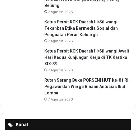
i
Beliung
r
7 Agustus 2026
d
a
Ketua Persit KCK Daerah III/Siliwangi
n
Tekankan Etika Bermedia Sosial dan
B
Penguatan Peran Keluarga
e
7 Agustus 2026
r
Ketua Persit KCK Daerah III/Siliwangi Awali
f
Hari Kedua Kunjungan Kerja di TK Kartika
a
XIX-39
s
7 Agustus 2026
i
l
Rutan Serang Buka PORSENI HUT ke-81 RI,
i
Pegawai dan Warga Binaan Antusias Ikut
t
Lomba
a
7 Agustus 2026
s
L
e
n
Kanal
g
k