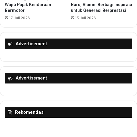
Wajib Pajak Kendaraan
Baru, Alumni Berbagi Inspirasi
i
u
Bermotor
untuk Generasi Berprestasi
n
m
17 Juli 2026
15 Juli 2026
K
a
o
h
n
a
i
n
Advertisement
B
S
a
u
n
b
t
s
e
i
n
d
Advertisement
i
d
e
n
g
Rekomendasi
a
n
L
u