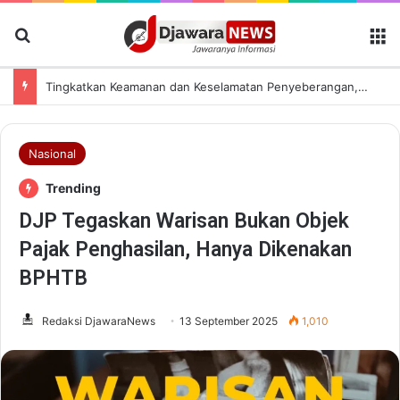
Cari Berita
M
Tingkatkan Keamanan dan Keselamatan Penyeberangan, Jasa Raharja Banten Hadiri Peresmian Sterilisasi Pelabuhan Merak
Nasional
Trending
DJP Tegaskan Warisan Bukan Objek
Pajak Penghasilan, Hanya Dikenakan
BPHTB
Redaksi DjawaraNews
13 September 2025
1,010