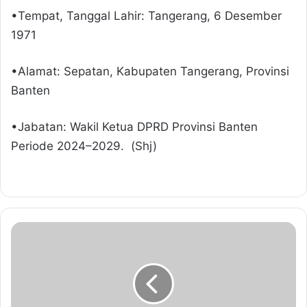
•Tempat, Tanggal Lahir: Tangerang, 6 Desember
1971
•Alamat: Sepatan, Kabupaten Tangerang, Provinsi
Banten
•Jabatan: Wakil Ketua DPRD Provinsi Banten
Periode 2024–2029. (Shj)
P
e
m
k
o
t