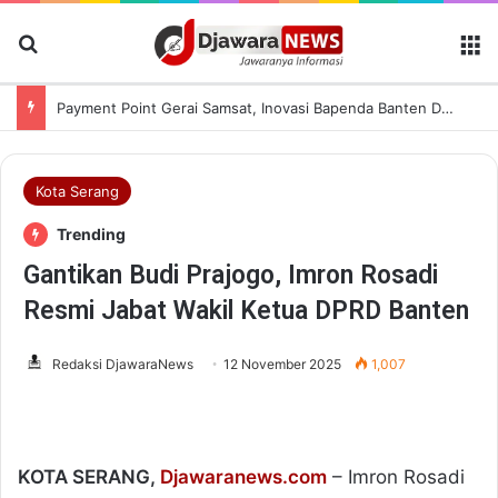
Cari Berita
M
Payment Point Gerai Samsat, Inovasi Bapenda Banten Dekatkan Layanan Pajak Kendaraan hingga ke Masyarakat
Kota Serang
Trending
Gantikan Budi Prajogo, Imron Rosadi
Resmi Jabat Wakil Ketua DPRD Banten
Redaksi DjawaraNews
12 November 2025
1,007
KOTA SERANG,
Djawaranews.com
– Imron Rosadi