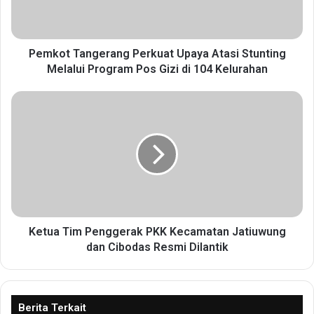
T
a
n
g
Pemkot Tangerang Perkuat Upaya Atasi Stunting
e
Melalui Program Pos Gizi di 104 Kelurahan
r
a
K
n
e
g
t
P
u
e
a
r
T
k
i
u
m
a
P
t
e
Ketua Tim Penggerak PKK Kecamatan Jatiuwung
U
n
dan Cibodas Resmi Dilantik
p
g
a
g
y
e
a
r
Berita Terkait