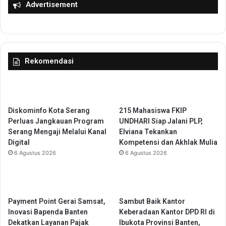
n
Advertisement
o
g
g
d
r
a
a
n
m
C
Rekomendasi
P
i
o
b
s
o
G
d
i
a
Diskominfo Kota Serang
215 Mahasiswa FKIP
z
s
Perluas Jangkauan Program
UNDHARI Siap Jalani PLP,
i
R
Serang Mengaji Melalui Kanal
Elviana Tekankan
d
e
Digital
Kompetensi dan Akhlak Mulia
i
s
6 Agustus 2026
6 Agustus 2026
1
m
0
i
4
D
K
i
e
l
Payment Point Gerai Samsat,
Sambut Baik Kantor
l
a
Inovasi Bapenda Banten
Keberadaan Kantor DPD RI di
u
n
Dekatkan Layanan Pajak
Ibukota Provinsi Banten,