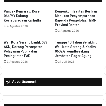
A
a
t
k
a
Puncak Kemarau, Korem
Kemenkum Banten Berikan
P
064/MY Dukung
Masukan Penyempurnaan
s
K
Kesiapsiagaan Karhutla
Raperda Pengelolaan BMN
i
K
Provinsi Banten
S
4 Agustus 2026
K
3 Agustus 2026
t
e
u
c
n
a
Wali Kota Serang Lantik 533
Tunggu 40 Tahun Berakhir,
t
m
ASN, Dorong Percepatan
Wali Kota Serang & Kodim
i
a
Pelayanan Publik dan
0602 Groundbreaking
n
Peningkatan PAD
Jembatan Pager Agung
t
g
a
3 Agustus 2026
31 Juli 2026
M
n
e
J
l
a
a
t
Advertisement
l
i
u
u
i
w
P
u
r