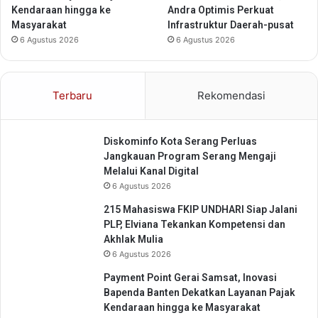
r
t
Kendaraan hingga ke
Andra Optimis Perkuat
a
i
Masyarakat
Infrastruktur Daerah-pusat
h
k
6 Agustus 2026
6 Agustus 2026
a
n
Terbaru
Rekomendasi
Diskominfo Kota Serang Perluas
Jangkauan Program Serang Mengaji
Melalui Kanal Digital
6 Agustus 2026
215 Mahasiswa FKIP UNDHARI Siap Jalani
PLP, Elviana Tekankan Kompetensi dan
Akhlak Mulia
6 Agustus 2026
Payment Point Gerai Samsat, Inovasi
Bapenda Banten Dekatkan Layanan Pajak
Kendaraan hingga ke Masyarakat