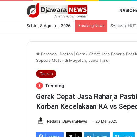
NASION
Sabtu, 8 Agustus 2026
Breaking News
Beranda
|
Daerah
|
Gerak Cepat Jasa Raharja Past
Sepeda Motor di Magetan, Jawa Timur
Daerah
Trending
Gerak Cepat Jasa Raharja Pasti
Korban Kecelakaan KA vs Seped
Redaksi DjawaraNews
20 Mei 2025
Facebook
X
LinkedIn
Skype