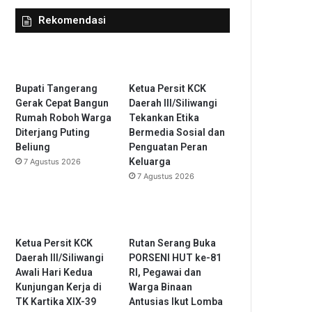
Rekomendasi
Bupati Tangerang
Ketua Persit KCK
Gerak Cepat Bangun
Daerah III/Siliwangi
Rumah Roboh Warga
Tekankan Etika
Diterjang Puting
Bermedia Sosial dan
Beliung
Penguatan Peran
Keluarga
7 Agustus 2026
7 Agustus 2026
Ketua Persit KCK
Rutan Serang Buka
Daerah III/Siliwangi
PORSENI HUT ke-81
Awali Hari Kedua
RI, Pegawai dan
Kunjungan Kerja di
Warga Binaan
TK Kartika XIX-39
Antusias Ikut Lomba