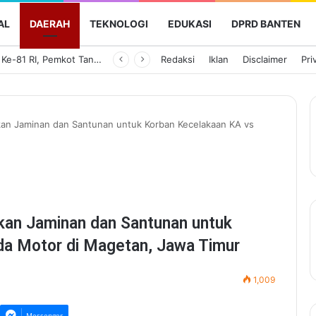
AL
DAERAH
TEKNOLOGI
EDUKASI
DPRD BANTEN
Tingkatkan Keamanan dan Keselamatan Penyeberangan, Jasa Raharja Banten Hadiri Peresmian Sterilisasi Pelabuhan Merak
Redaksi
Iklan
Disclaimer
Pri
ikan Jaminan dan Santunan untuk Korban Kecelakaan KA vs
kan Jaminan dan Santunan untuk
a Motor di Magetan, Jawa Timur
1,009
Messenger