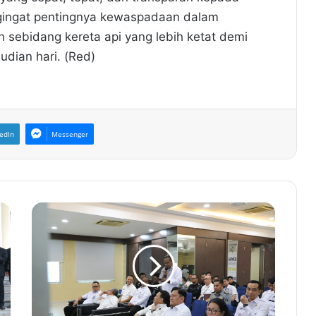
ngingat pentingnya kewaspadaan dalam
n sebidang kereta api yang lebih ketat demi
udian hari. (Red)
edIn
Messenger
P
e
r
k
u
a
t
K