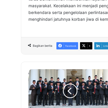
masyarakat. Kecelakaan ini menjadi pe
berkendara serta pengelolaan perlintasa
menghindari jatuhnya korban jiwa di kem
Bagikan berita
Facebook
X
Link
P
e
r
i
n
g
a
t