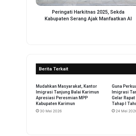
i
H
Peringati Harkitnas 2025, Sekda
a
Kabupaten Serang Ajak Manfaatkan AI
r
k
i
t
n
a
s
Berita Terkait
2
0
2
Mudahkan Masyarakat, Kantor
Guna Perku
5
Imigrasi Tanjung Balai Karimun
Imigrasi Ta
,
Apresiasi Peresmian MPP
Gelar Rapat
S
Kabupaten Karimun
Tahap I Tah
e
30 Mei 2026
24 Mei 202
k
d
a
K