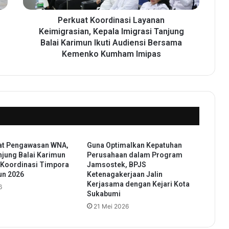
o
o
Perkuat Koordinasi Layanan
r
Keimigrasian, Kepala Imigrasi Tanjung
d
Balai Karimun Ikuti Audiensi Bersama
i
Kemenko Kumham Imipas
n
a
s
i
L
a
y
a
at Pengawasan WNA,
Guna Optimalkan Kepatuhan
n
njung Balai Karimun
Perusahaan dalam Program
a
 Koordinasi Timpora
Jamsostek, BPJS
n
un 2026
Ketenagakerjaan Jalin
K
Kerjasama dengan Kejari Kota
6
e
Sukabumi
i
21 Mei 2026
m
i