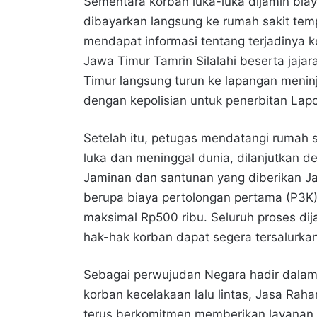
Sementara korban luka-luka dijamin bia
dibayarkan langsung ke rumah sakit temp
mendapat informasi tentang terjadinya k
Jawa Timur Tamrin Silalahi beserta jaja
Timur langsung turun ke lapangan meninj
dengan kepolisian untuk penerbitan Lapor
Setelah itu, petugas mendatangi rumah 
luka dan meninggal dunia, dilanjutkan de
Jaminan dan santunan yang diberikan J
berupa biaya pertolongan pertama (P3K)
maksimal Rp500 ribu. Seluruh proses dij
hak-hak korban dapat segera tersalurka
Sebagai perwujudan Negara hadir dalam
korban kecelakaan lalu lintas, Jasa Rah
terus berkomitmen memberikan layanan 