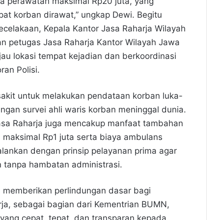
ya perawatan maksimal Rp20 juta, yang
at korban dirawat,” ungkap Dewi. Begitu
ecelakaan, Kepala Kantor Jasa Raharja Wilayah
ran petugas Jasa Raharja Kantor Wilayah Jawa
au lokasi tempat kejadian dan berkoordinasi
an Polisi.
sakit untuk melakukan pendataan korban luka-
ngan survei ahli waris korban meninggal dunia.
asa Raharja juga mencakup manfaat tambahan
 maksimal Rp1 juta serta biaya ambulans
alankan dengan prinsip pelayanan prima agar
n tanpa hambatan administrasi.
 memberikan perlindungan dasar bagi
arja, sebagai bagian dari Kementrian BUMN,
yang cepat, tepat, dan transparan kepada