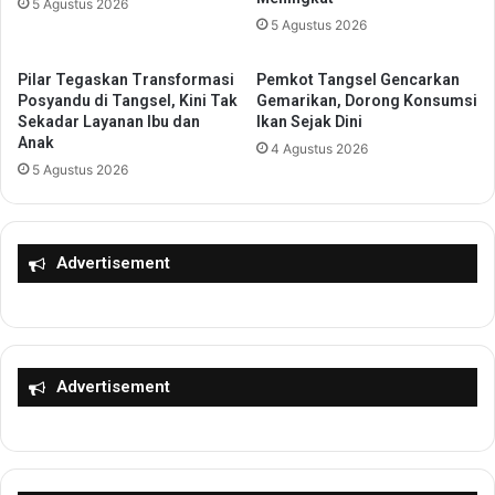
p
5 Agustus 2026
e
5 Agustus 2026
e
g
t
e
e
r
Pilar Tegaskan Transformasi
Pemkot Tangsel Gencarkan
n
i
Posyandu di Tangsel, Kini Tak
Gemarikan, Dorong Konsumsi
s
T
Sekadar Layanan Ibu dan
Ikan Sejak Dini
i
Anak
a
4 Agustus 2026
B
n
5 Agustus 2026
a
g
g
s
i
e
A
l
Advertisement
u
2
d
0
i
2
t
5
o
,
Advertisement
r
P
S
e
M
n
P
d
O
a