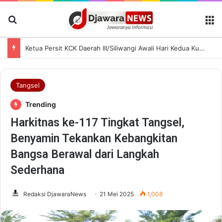
Cari Berita
M
Ketua Persit KCK Daerah III/Siliwangi Awali Hari Kedua Kunjungan Kerja di TK Kartika XIX-39
Tangsel
Trending
Harkitnas ke-117 Tingkat Tangsel,
Benyamin Tekankan Kebangkitan
Bangsa Berawal dari Langkah
Sederhana
Redaksi DjawaraNews
21 Mei 2025
1,008