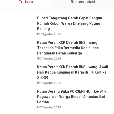
Terbaru
Rekomendasi
a
n
n
i
g
Bupati Tangerang Gerak Cepat Bangun
I
Rumah Roboh Warga Diterjang Puting
Beliung
7 Agustus 2026
Ketua Persit KCK Daerah III/Siliwangi
Tekankan Etika Bermedia Sosial dan
Penguatan Peran Keluarga
7 Agustus 2026
Ketua Persit KCK Daerah III/Siliwangi Awali
Hari Kedua Kunjungan Kerja di TK Kartika
XIX-39
7 Agustus 2026
Rutan Serang Buka PORSENI HUT ke-81 RI,
Pegawai dan Warga Binaan Antusias Ikut
Lomba
7 Agustus 2026