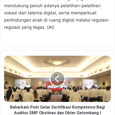
mendukung penuh adanya pelatihan-pelatihan
vokasi dan talenta digital, serta memperkuat
perlindungan anak di ruang digital melalui regulasi-
regulasi yang tegas. (At)
B
a
h
a
r
k
a
m
P
o
Baharkam Polri Gelar Sertifikasi Kompetensi Bagi
l
Auditor SMP Obvitnas dan Obter Gelombang I