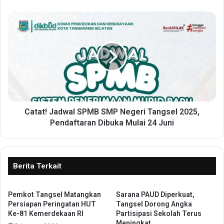
r
i
C
G
a
e
t
l
a
a
t
r
!
S
J
e
a
r
d
t
w
Catat! Jadwal SPMB SMP Negeri Tangsel 2025,
i
a
Pendaftaran Dibuka Mulai 24 Juni
f
l
i
S
k
P
a
M
Berita Terkait
s
B
i
S
K
Pemkot Tangsel Matangkan
Sarana PAUD Diperkuat,
M
Persiapan Peringatan HUT
Tangsel Dorong Angka
o
P
Ke-81 Kemerdekaan RI
Partisipasi Sekolah Terus
m
N
Meningkat