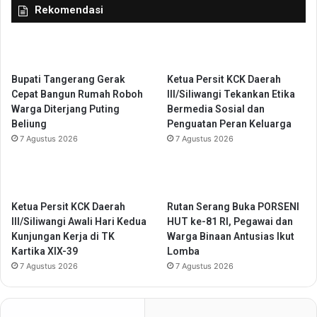
Rekomendasi
b
f
v
t
i
a
t
r
n
a
Bupati Tangerang Gerak
Ketua Persit KCK Daerah
a
n
Cepat Bangun Rumah Roboh
III/Siliwangi Tekankan Etika
s
D
Warga Diterjang Puting
Bermedia Sosial dan
d
i
Beliung
Penguatan Peran Keluarga
a
b
7 Agustus 2026
7 Agustus 2026
n
u
O
k
b
a
t
M
e
u
Ketua Persit KCK Daerah
Rutan Serang Buka PORSENI
r
l
III/Siliwangi Awali Hari Kedua
HUT ke-81 RI, Pegawai dan
G
a
Kunjungan Kerja di TK
Warga Binaan Antusias Ikut
e
i
Kartika XIX-39
Lomba
l
2
7 Agustus 2026
7 Agustus 2026
o
4
m
J
b
u