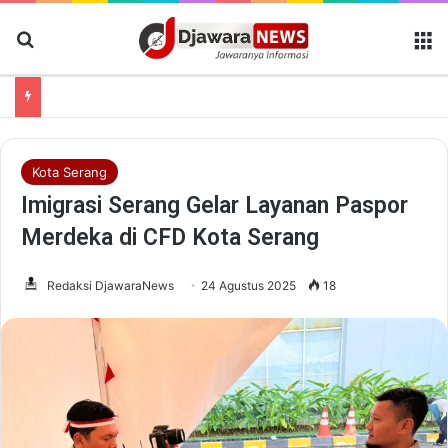
Cari Berita
M
Payment Point Gerai Samsat, Inovasi Bapenda Banten Dekatkan Layanan Pajak Kendaraan hingga ke Masyarakat
Kota Serang
Imigrasi Serang Gelar Layanan Paspor
Merdeka di CFD Kota Serang
Redaksi DjawaraNews
24 Agustus 2025
18