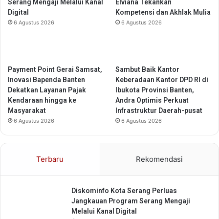
Serang Mengaji Melalui Kanal
Elviana Tekankan
e
k
Digital
Kompetensi dan Akhlak Mulia
p
J
6 Agustus 2026
6 Agustus 2026
a
a
d
l
a
a
P
n
u
H
Payment Point Gerai Samsat,
Sambut Baik Kantor
l
U
Inovasi Bapenda Banten
Keberadaan Kantor DPD RI di
u
T
Dekatkan Layanan Pajak
Ibukota Provinsi Banten,
h
M
Kendaraan hingga ke
Andra Optimis Perkuat
a
a
Masyarakat
Infrastruktur Daerah-pusat
n
m
6 Agustus 2026
6 Agustus 2026
W
r
a
e
r
k
Terbaru
Rekomendasi
g
e
a
3
0
Diskominfo Kota Serang Perluas
,
Jangkauan Program Serang Mengaji
T
Melalui Kanal Digital
u