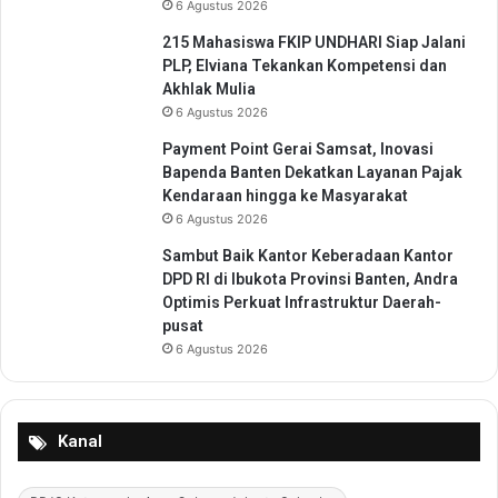
6 Agustus 2026
r
u
215 Mahasiswa FKIP UNDHARI Siap Jalani
n
PLP, Elviana Tekankan Kompetensi dan
k
Akhlak Mulia
a
6 Agustus 2026
n
Payment Point Gerai Samsat, Inovasi
2
Bapenda Banten Dekatkan Layanan Pajak
T
Kendaraan hingga ke Masyarakat
i
m
6 Agustus 2026
Sambut Baik Kantor Keberadaan Kantor
DPD RI di Ibukota Provinsi Banten, Andra
Optimis Perkuat Infrastruktur Daerah-
pusat
6 Agustus 2026
Kanal