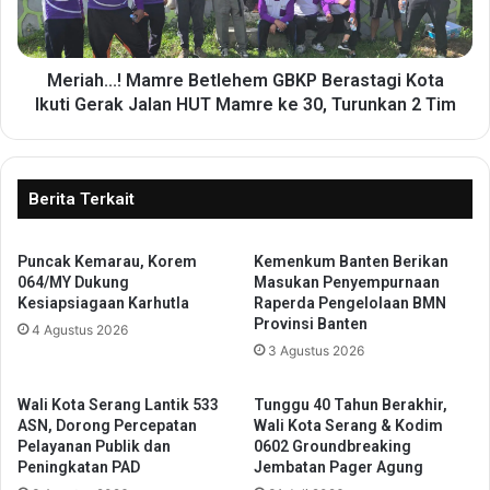
u
.
p
.
a
.
t
!
Meriah...! Mamre Betlehem GBKP Berastagi Kota
e
M
Ikuti Gerak Jalan HUT Mamre ke 30, Turunkan 2 Tim
n
a
S
m
e
r
r
e
Berita Terkait
a
B
n
e
g
Puncak Kemarau, Korem
Kemenkum Banten Berikan
t
064/MY Dukung
Masukan Penyempurnaan
B
l
Kesiapsiagaan Karhutla
Raperda Pengelolaan BMN
e
e
Provinsi Banten
r
4 Agustus 2026
h
3 Agustus 2026
i
e
P
m
e
G
Wali Kota Serang Lantik 533
Tunggu 40 Tahun Berakhir,
l
B
ASN, Dorong Percepatan
Wali Kota Serang & Kodim
a
K
Pelayanan Publik dan
0602 Groundbreaking
t
Peningkatan PAD
Jembatan Pager Agung
P
i