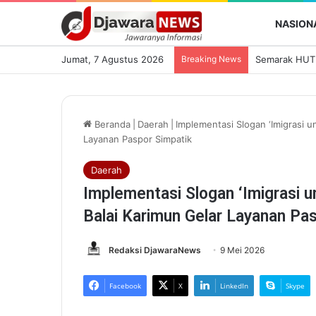
NASION
Jumat, 7 Agustus 2026
Breaking News
Beranda
|
Daerah
|
Implementasi Slogan ‘Imigrasi un
Layanan Paspor Simpatik
Daerah
Implementasi Slogan ‘Imigrasi u
Balai Karimun Gelar Layanan Pa
Redaksi DjawaraNews
9 Mei 2026
Facebook
X
LinkedIn
Skype