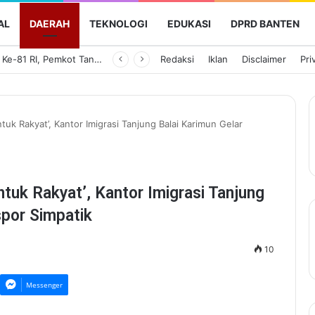
AL
DAERAH
TEKNOLOGI
EDUKASI
DPRD BANTEN
Semarak HUT Ke-81 RI, Pemkot Tangerang Gelar Aksi Bersih Kota dan Bagikan Bendera Merah Putih
Redaksi
Iklan
Disclaimer
Pri
tuk Rakyat’, Kantor Imigrasi Tanjung Balai Karimun Gelar
ntuk Rakyat’, Kantor Imigrasi Tanjung
spor Simpatik
10
Messenger