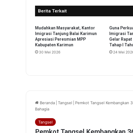
i
Berita Terkait
k
a
n
Mudahkan Masyarakat, Kantor
Guna Perku
L
Imigrasi Tanjung Balai Karimun
Imigrasi Ta
a
Apresiasi Peresmian MPP
Gelar Rapat
n
Kabupaten Karimun
Tahap I Tah
g
30 Mei 2026
24 Mei 202
s
u
n
g
T
u
r
n
a
m
e
n
T