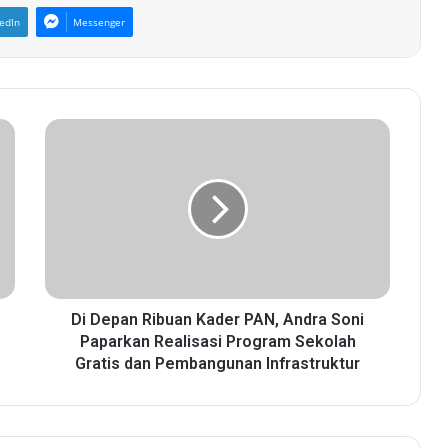
edIn
Messenger
D
i
D
e
p
a
n
R
i
b
Di Depan Ribuan Kader PAN, Andra Soni
u
Paparkan Realisasi Program Sekolah
a
Gratis dan Pembangunan Infrastruktur
n
K
a
d