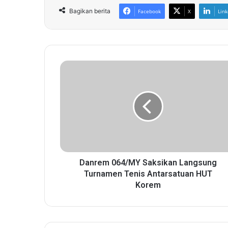
Bagikan berita
Facebook
X
Link
D
a
n
r
e
m
0
6
4
/
Danrem 064/MY Saksikan Langsung
M
Turnamen Tenis Antarsatuan HUT
Y
Korem
S
a
k
s