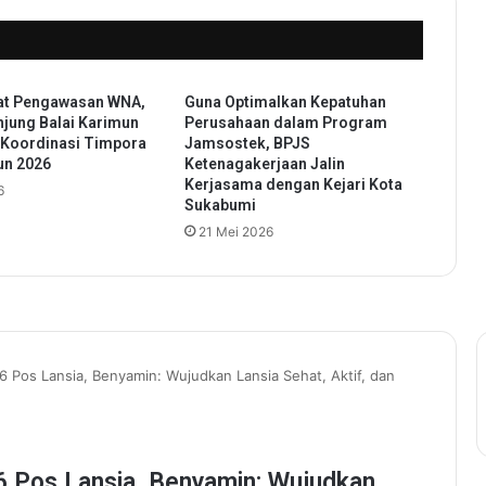
e
r
P
A
at Pengawasan WNA,
Guna Optimalkan Kepatuhan
N
njung Balai Karimun
Perusahaan dalam Program
,
 Koordinasi Timpora
Jamsostek, BPJS
A
un 2026
Ketenagakerjaan Jalin
n
Kerjasama dengan Kejari Kota
6
d
Sukabumi
r
21 Mei 2026
a
S
o
n
i
P
a
p
a
r
k