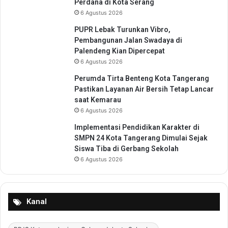
n
Perdana di Kota Serang
n
a
6 Agustus 2026
T
k
e
PUPR Lebak Turunkan Vibro,
r
Pembangunan Jalan Swadaya di
u
Palendeng Kian Dipercepat
s
6 Agustus 2026
D
i
Perumda Tirta Benteng Kota Tangerang
l
Pastikan Layanan Air Bersih Tetap Lancar
a
saat Kemarau
k
6 Agustus 2026
u
Implementasi Pendidikan Karakter di
k
SMPN 24 Kota Tangerang Dimulai Sejak
a
Siswa Tiba di Gerbang Sekolah
n
6 Agustus 2026
Kanal