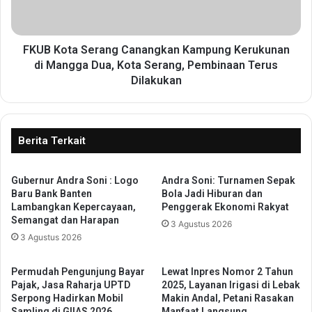
P
t
i
a
l
S
a
e
FKUB Kota Serang Canangkan Kampung Kerukunan
r
r
di Mangga Dua, Kota Serang, Pembinaan Terus
T
a
Dilakukan
e
n
g
g
a
C
s
a
Berita Terkait
k
n
a
a
n
n
Gubernur Andra Soni : Logo
Andra Soni: Turnamen Sepak
K
Baru Bank Banten
Bola Jadi Hiburan dan
g
Lambangkan Kepercayaan,
Penggerak Ekonomi Rakyat
o
k
Semangat dan Harapan
m
a
3 Agustus 2026
i
3 Agustus 2026
n
t
K
m
a
Permudah Pengunjung Bayar
Lewat Inpres Nomor 2 Tahun
e
m
Pajak, Jasa Raharja UPTD
2025, Layanan Irigasi di Lebak
n
p
Serpong Hadirkan Mobil
Makin Andal, Petani Rasakan
T
Samling di GIIAS 2026
Manfaat Langsung