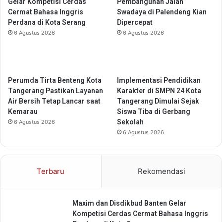
Gelar Kompetisi Cerdas
Pembangunan Jalan
k
a
Cermat Bahasa Inggris
Swadaya di Palendeng Kian
a
,
Perdana di Kota Serang
Dipercepat
n
K
6 Agustus 2026
6 Agustus 2026
I
o
n
t
k
a
l
S
u
e
Perumda Tirta Benteng Kota
Implementasi Pendidikan
s
r
Tangerang Pastikan Layanan
Karakter di SMPN 24 Kota
i
a
Air Bersih Tetap Lancar saat
Tangerang Dimulai Sejak
f
n
Kemarau
Siswa Tiba di Gerbang
b
g
Sekolah
6 Agustus 2026
a
,
6 Agustus 2026
g
P
i
e
S
m
Terbaru
Rekomendasi
e
b
m
i
u
n
a
Maxim dan Disdikbud Banten Gelar
a
A
Kompetisi Cerdas Cermat Bahasa Inggris
a