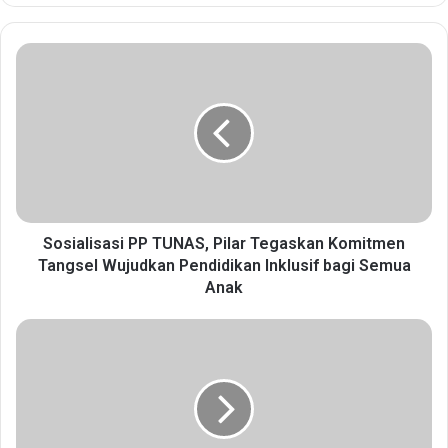
S
o
s
i
a
l
i
s
a
s
Sosialisasi PP TUNAS, Pilar Tegaskan Komitmen
i
Tangsel Wujudkan Pendidikan Inklusif bagi Semua
P
Anak
P
T
F
U
K
N
U
A
B
S
K
,
o