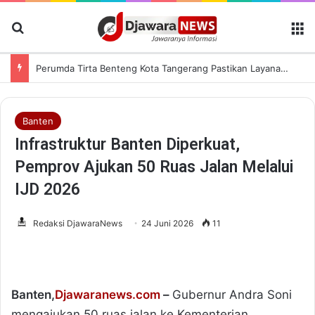
Cari Berita
M
Perumda Tirta Benteng Kota Tangerang Pastikan Layanan Air Bersih Tetap Lancar saat Kemarau
Banten
Infrastruktur Banten Diperkuat,
Pemprov Ajukan 50 Ruas Jalan Melalui
IJD 2026
Redaksi DjawaraNews
24 Juni 2026
11
Banten,
Djawaranews.com
–
Gubernur Andra Soni
mengajukan 50 ruas jalan ke Kementerian