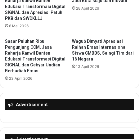
Raharja Kanwil Banten
Jadi Kota Maju dan Inovatif
a
s
Edukasi Transformasi Digital
l
28 April 2026
i
SIGNAL dan Apresiasi Patuh
i
o
PKB dan SWDKLLJ
k
n
6 Mei 2026
o
a
t
l
a
k
Sasar Puluhan Ribu
Wagub Dimyati Apresiasi
S
Pengunjung CCM, Jasa
Raihan Emas Internasional
e
Raharja Kanwil Banten
Siswa CMBBS, Saingi Tim dari
e
8
Edukasi Transformasi Digital
16 Negara
r
0
SIGNAL dan Gebyar Undian
a
13 April 2026
d
Berhadiah Emas
n
i
23 April 2026
g
S
S
M
e
A
r
N
Advertisement
a
S
h
A
k
G
a
I
n
d
M