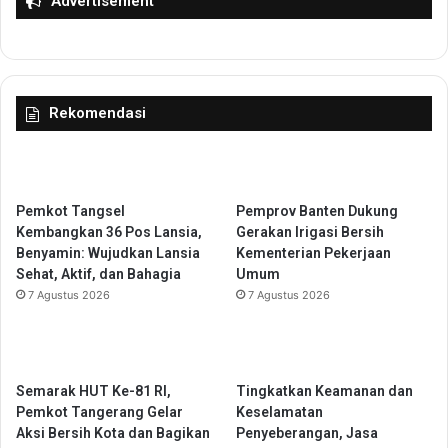
i
Advertisement
a
H
n
a
f
d
a
i
a
r
Rekomendasi
t
i
B
B
P
u
J
p
S
a
Pemkot Tangsel
Pemprov Banten Dukung
K
t
Kembangkan 36 Pos Lansia,
Gerakan Irigasi Bersih
e
i
Benyamin: Wujudkan Lansia
Kementerian Pekerjaan
t
K
Sehat, Aktif, dan Bahagia
Umum
e
a
7 Agustus 2026
7 Agustus 2026
n
r
a
o
g
:
a
G
Semarak HUT Ke-81 RI,
Tingkatkan Keamanan dan
k
u
Pemkot Tangerang Gelar
Keselamatan
e
r
Aksi Bersih Kota dan Bagikan
Penyeberangan, Jasa
r
u