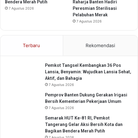
Bendera Merah Putih
Raharja Banten Hadiri
j
H
Peresmian Sterilisasi
7 Agustus 2026
a
e
Pelabuhan Merak
a
b
7 Agustus 2026
n
a
S
t
e
,
b
I
Terbaru
Rekomendasi
e
n
s
d
a
o
Pemkot Tangsel Kembangkan 36 Pos
r
n
Lansia, Benyamin: Wujudkan Lansia Sehat,
R
e
Aktif, dan Bahagia
p
s
7 Agustus 2026
.
i
4
a
Pemprov Banten Dukung Gerakan Irigasi
2
K
Bersih Kementerian Pekerjaan Umum
J
u
7 Agustus 2026
u
a
Semarak HUT Ke-81 RI, Pemkot
t
t
Tangerang Gelar Aksi Bersih Kota dan
a
Bagikan Bendera Merah Putih
K
7 Agustus 2026