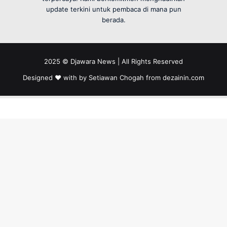
update terkini untuk pembaca di mana pun
berada.
2025 © Djawara News | All Rights Reserved
Designed ❤️ with by Setiawan Chogah from
dezainin.com