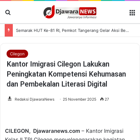
Cari Berita
M
Semarak HUT Ke-81 RI, Pemkot Tangerang Gelar Aksi Bersih Kota dan Bagikan Bendera Merah Putih
Cilegon
Kantor Imigrasi Cilegon Lakukan
Peningkatan Kompetensi Kehumasan
dan Pembekalan Literasi Digital
Redaksi DjawaraNews
25 November 2025
27
CILEGON, Djawaranews.com
– Kantor Imigrasi
Kelas II TPI Cilegon menyelenggarakan kegiatan