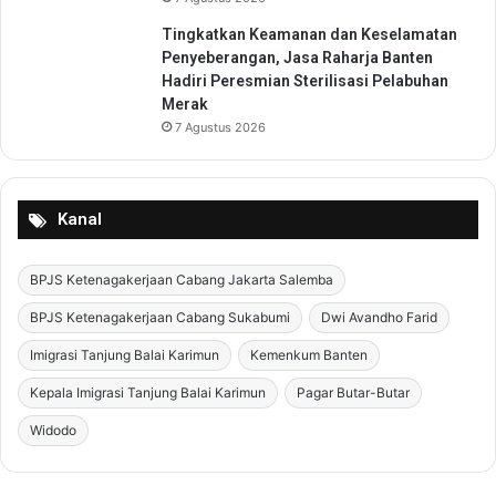
e
p
Tingkatkan Keamanan dan Keselamatan
a
Penyeberangan, Jasa Raharja Banten
d
Hadiri Peresmian Sterilisasi Pelabuhan
a
Merak
A
7 Agustus 2026
h
l
i
W
Kanal
a
r
BPJS Ketenagakerjaan Cabang Jakarta Salemba
i
s
BPJS Ketenagakerjaan Cabang Sukabumi
Dwi Avandho Farid
Imigrasi Tanjung Balai Karimun
Kemenkum Banten
Kepala Imigrasi Tanjung Balai Karimun
Pagar Butar-Butar
Widodo