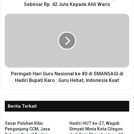
M
Sebesar Rp. 42 Juta Kepada Ahli Waris
e
n
P
i
e
n
r
g
i
g
n
a
g
l
a
D
t
u
i
n
H
Peringati Hari Guru Nasional ke 80 di SMANSAGI di
i
a
Hadiri Bupati Karo : Guru Hebat, Indonesia Kuat
a
r
,
i
W
G
a
u
Berita Terkait
k
r
i
u
l
Sasar Puluhan Ribu
Hadiri HUT ke-27, Wagub
N
W
Pengunjung CCM, Jasa
Dimyati Minta Kota Cilegon
a