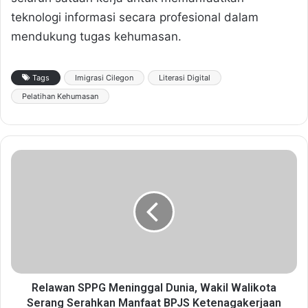
teknologi informasi secara profesional dalam
mendukung tugas kehumasan.
Tags
Imigrasi Cilegon
Literasi Digital
Pelatihan Kehumasan
R
e
l
a
w
a
n
S
P
P
Relawan SPPG Meninggal Dunia, Wakil Walikota
G
Serang Serahkan Manfaat BPJS Ketenagakerjaan