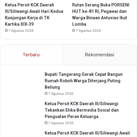
u
Ketua Persit KCK Daerah
Rutan Serang Buka PORSENI
a
III/Siliwangi Awali Hari Kedua
HUT ke-81 RI, Pegawai dan
i
Kunjungan Kerja di TK
Warga Binaan Antusias Ikut
A
Kartika XIX-39
Lomba
r
7 Agustus 2026
7 Agustus 2026
a
h
a
Terbaru
Rekomendasi
n
M
e
Bupati Tangerang Gerak Cepat Bangun
n
Rumah Roboh Warga Diterjang Puting
k
Beliung
u
7 Agustus 2026
m
Ketua Persit KCK Daerah III/Siliwangi
Tekankan Etika Bermedia Sosial dan
Penguatan Peran Keluarga
7 Agustus 2026
Ketua Persit KCK Daerah III/Siliwangi Awali