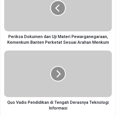
i
k
s
a
D
o
k
Periksa Dokumen dan Uji Materi Pewarganegaraan,
u
Kemenkum Banten Perketat Sesuai Arahan Menkum
m
e
Q
n
u
d
o
a
V
n
a
U
d
j
i
i
s
M
P
a
e
Quo Vadis Pendidikan di Tengah Derasnya Teknologi
t
n
Informasi
e
d