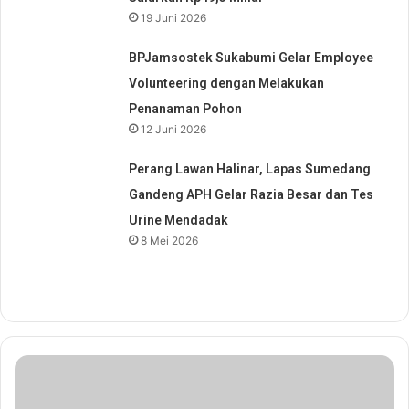
19 Juni 2026
BPJamsostek Sukabumi Gelar Employee
Volunteering dengan Melakukan
Penanaman Pohon
12 Juni 2026
Perang Lawan Halinar, Lapas Sumedang
Gandeng APH Gelar Razia Besar dan Tes
Urine Mendadak
8 Mei 2026
P
e
r