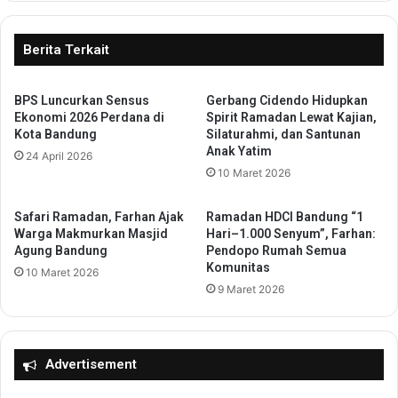
r
i
i
d
P
i
Berita Terkait
e
k
w
a
a
BPS Luncurkan Sensus
Gerbang Cidendo Hidupkan
n
Ekonomi 2026 Perdana di
Spirit Ramadan Lewat Kajian,
r
d
Kota Bandung
Silaturahmi, dan Santunan
g
i
Anak Yatim
a
24 April 2026
T
10 Maret 2026
n
e
e
n
g
g
Safari Ramadan, Farhan Ajak
Ramadan HDCI Bandung “1
a
a
Warga Makmurkan Masjid
Hari–1.000 Senyum”, Farhan:
r
h
Agung Bandung
Pendopo Rumah Semua
a
Komunitas
D
10 Maret 2026
a
e
9 Maret 2026
n
r
,
a
K
s
e
n
Advertisement
m
y
e