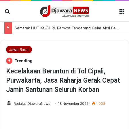
Cari Berita
M
Semarak HUT Ke-81 RI, Pemkot Tangerang Gelar Aksi Bersih Kota dan Bagikan Bendera Merah Putih
Jawa Barat
Trending
Kecelakaan Beruntun di Tol Cipali,
Purwakarta, Jasa Raharja Gerak Cepat
Jamin Santunan Seluruh Korban
Redaksi DjawaraNews
18 November 2025
1,008