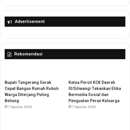
a
n
T
k
e
u
k
Advertisement
m
n
B
o
a
l
n
o
t
g
Rekomendasi
e
i
n
I
P
n
e
f
r
o
Bupati Tangerang Gerak
Ketua Persit KCK Daerah
k
r
Cepat Bangun Rumah Roboh
III/Siliwangi Tekankan Etika
e
m
Warga Diterjang Puting
Bermedia Sosial dan
t
a
Beliung
Penguatan Peran Keluarga
a
s
7 Agustus 2026
7 Agustus 2026
t
i
S
e
s