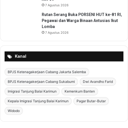
D
7 Agustus 2026
a
Rutan Serang Buka PORSENI HUT ke-81 RI,
r
Pegawai dan Warga Binaan Antusias Ikut
u
Lomba
r
7 Agustus 2026
a
t
Kanal
BPJS Ketenagakerjaan Cabang Jakarta Salemba
BPJS Ketenagakerjaan Cabang Sukabumi
Dwi Avandho Farid
Imigrasi Tanjung Balai Karimun
Kemenkum Banten
Kepala Imigrasi Tanjung Balai Karimun
Pagar Butar-Butar
Widodo