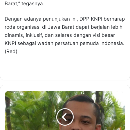
Barat,” tegasnya.
Dengan adanya penunjukan ini, DPP KNPI berharap
roda organisasi di Jawa Barat dapat berjalan lebih
dinamis, inklusif, dan selaras dengan visi besar
KNPI sebagai wadah persatuan pemuda Indonesia.
(Red)
P
r
a
k
t
i