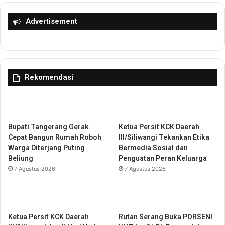
M
a
a
s
Advertisement
n
P
a
U
g
P
e
R
r
K
Rekomendasi
O
o
n
t
A
a
i
T
r
a
Bupati Tangerang Gerak
Ketua Persit KCK Daerah
L
n
Cepat Bangun Rumah Roboh
III/Siliwangi Tekankan Etika
P
g
Warga Diterjang Puting
Bermedia Sosial dan
P
e
Beliung
Penguatan Peran Keluarga
L
r
7 Agustus 2026
7 Agustus 2026
R
a
a
n
d
g
i
T
o
e
Ketua Persit KCK Daerah
Rutan Serang Buka PORSENI