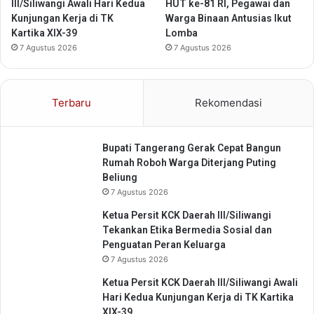
S
l
III/Siliwangi Awali Hari Kedua
HUT ke-81 RI, Pegawai dan
w
a
Kunjungan Kerja di TK
Warga Binaan Antusias Ikut
a
h
Kartika XIX-39
Lomba
r
P
7 Agustus 2026
7 Agustus 2026
a
a
T
s
a
a
Terbaru
Rekomendasi
n
n
g
g
e
R
r
Bupati Tangerang Gerak Cepat Bangun
a
a
Rumah Roboh Warga Diterjang Puting
t
n
Beliung
u
g
7 Agustus 2026
s
G
a
Ketua Persit KCK Daerah III/Siliwangi
e
n
Tekankan Etika Bermedia Sosial dan
m
K
Penguatan Peran Keluarga
i
i
7 Agustus 2026
l
s
a
d
Ketua Persit KCK Daerah III/Siliwangi Awali
n
a
Hari Kedua Kunjungan Kerja di TK Kartika
g
m
XIX-39