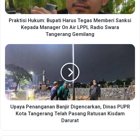
s
i
H
u
Praktisi Hukum: Bupati Harus Tegas Memberi Sanksi
k
Kepada Manager On Air LPPL Radio Swara
u
Tangerang Gemilang
m
:
U
B
p
u
a
p
y
a
a
t
P
i
e
H
n
a
a
r
n
Upaya Penanganan Banjir Digencarkan, Dinas PUPR
u
g
Kota Tangerang Telah Pasang Ratusan Kisdam
s
a
Darurat
T
n
e
a
g
n