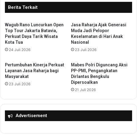
a
B
Berita Terkait
s
a
M
n
e
j
Wagub Rano Luncurkan Open
Jasa Raharja Ajak Generasi
m
Top Tour Jakarta Batavia,
Muda Jadi Pelopor
i
Perkuat Daya Tarik Wisata
Keselamatan di Hari Anak
b
r
Kota Tua
Nasional
e
D
r
24 Juli 2026
23 Juli 2026
i
i
g
S
e
Pertumbuhan Kinerja Perkuat
Mabes Polri Diguncang Aksi
a
n
Layanan Jasa Raharja bagi
PP-PMI, Pengangkatan
n
c
Masyarakat
Dirlantas Bengkulu
k
Dipersoalkan
a
23 Juli 2026
s
r
21 Juli 2026
i
k
K
a
e
n
p
,
Advertisement
a
D
d
i
a
n