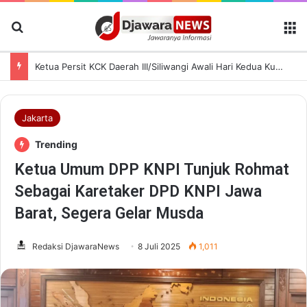
Cari Berita
M
Ketua Persit KCK Daerah III/Siliwangi Awali Hari Kedua Kunjungan Kerja di TK Kartika XIX-39
Jakarta
Trending
Ketua Umum DPP KNPI Tunjuk Rohmat
Sebagai Karetaker DPD KNPI Jawa
Barat, Segera Gelar Musda
Redaksi DjawaraNews
8 Juli 2025
1,011