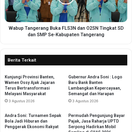
B
T
u
a
n
n
g
g
k
e
Wabup Tangerang Buka FLS3N dan O2SN Tingkat SD
a
r
dan SMP Se-Kabupaten Tangerang
m
a
,
n
A
g
l
B
Berita Terkait
i
u
a
k
n
Kunjungi Provinsi Banten,
Gubernur Andra Soni : Logo
a
Wamen Ossy Ajak Jajaran
Baru Bank Banten
s
F
Terus Bertransformasi
Lambangkan Kepercayaan,
i
L
Melayani Masyarakat
Semangat dan Harapan
S
S
3 Agustus 2026
3 Agustus 2026
e
3
l
N
a
d
Andra Soni: Turnamen Sepak
Permudah Pengunjung Bayar
t
a
Bola Jadi Hiburan dan
Pajak, Jasa Raharja UPTD
S
n
Penggerak Ekonomi Rakyat
Serpong Hadirkan Mobil