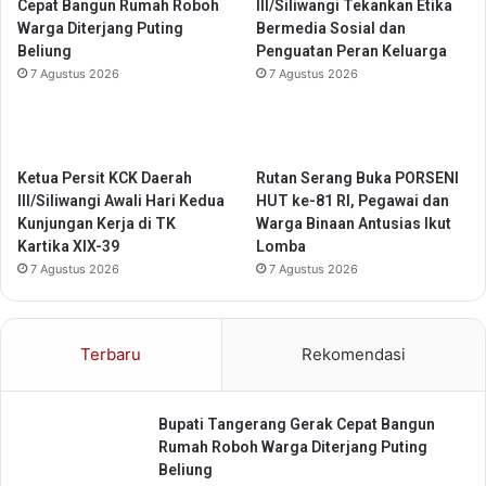
Cepat Bangun Rumah Roboh
III/Siliwangi Tekankan Etika
u
K
Warga Diterjang Puting
Bermedia Sosial dan
s
a
Beliung
Penguatan Peran Keluarga
i
b
7 Agustus 2026
7 Agustus 2026
P
u
e
p
l
a
a
t
b
e
Ketua Persit KCK Daerah
Rutan Serang Buka PORSENI
u
n
III/Siliwangi Awali Hari Kedua
HUT ke-81 RI, Pegawai dan
h
T
Kunjungan Kerja di TK
Warga Binaan Antusias Ikut
a
a
Kartika XIX-39
Lomba
n
n
7 Agustus 2026
7 Agustus 2026
g
e
r
Terbaru
Rekomendasi
a
n
g
Bupati Tangerang Gerak Cepat Bangun
Rumah Roboh Warga Diterjang Puting
Beliung