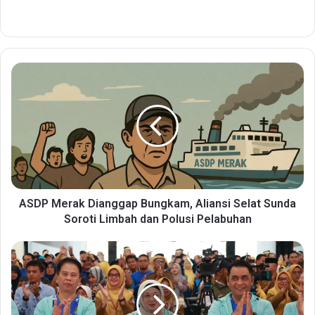
A
S
D
P
M
e
r
a
k
D
ASDP Merak Dianggap Bungkam, Aliansi Selat Sunda
i
Soroti Limbah dan Polusi Pelabuhan
a
n
W
g
a
g
b
a
u
p
p