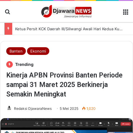
Cari Berita
M
Ketua Persit KCK Daerah III/Siliwangi Awali Hari Kedua Kunjungan Kerja di TK Kartika XIX-39
Banten
Ekonomi
Trending
Kinerja APBN Provinsi Banten Periode
sampai 31 Maret 2025 Berkinerja
Semakin Meningkat
Redaksi DjawaraNews
5 Mei 2025
1,020