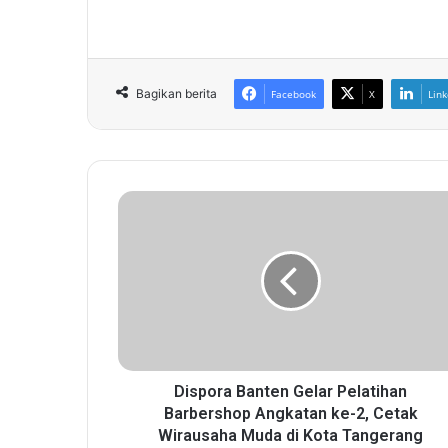
Bagikan berita
Facebook
X
Link
D
i
s
p
o
r
a
B
a
n
Dispora Banten Gelar Pelatihan
t
Barbershop Angkatan ke-2, Cetak
e
Wirausaha Muda di Kota Tangerang