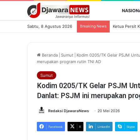
NASION
Sabtu, 8 Agustus 2026
Breaking News
Beranda
|
Sumut
|
Kodim 0205/TK Gelar PSJM Untuk 
merupakan program rutin TNI AD
Sumut
Kodim 0205/TK Gelar PSJM Untuk
Danlat: PSJM ini merupakan pro
Redaksi DjawaraNews
20 Mei 2026
Facebook
X
LinkedIn
Skype