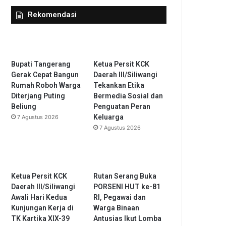
Rekomendasi
Bupati Tangerang
Ketua Persit KCK
Gerak Cepat Bangun
Daerah III/Siliwangi
Rumah Roboh Warga
Tekankan Etika
Diterjang Puting
Bermedia Sosial dan
Beliung
Penguatan Peran
Keluarga
7 Agustus 2026
7 Agustus 2026
Ketua Persit KCK
Rutan Serang Buka
Daerah III/Siliwangi
PORSENI HUT ke-81
Awali Hari Kedua
RI, Pegawai dan
Kunjungan Kerja di
Warga Binaan
TK Kartika XIX-39
Antusias Ikut Lomba