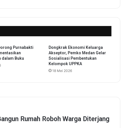
t
a
,
K
o
r
b
a
Dorong Purnabakti
Dongkrak Ekonomi Keluarga
n
mentasikan
Akseptor, Pemko Medan Gelar
P
 dalam Buku
Sosialisasi Pembentukan
e
Kelompok UPPKA
6
r
18 Mei 2026
u
n
d
u
n
g
a
n
,
S