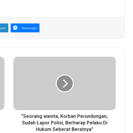
edIn
Messenger
"
S
e
o
r
a
n
g
w
a
"Seorang wanita, Korban Perundungan,
n
Sudah Lapor Polisi, Berharap Pelaku Di
i
Hukum Seberat Beratnya"