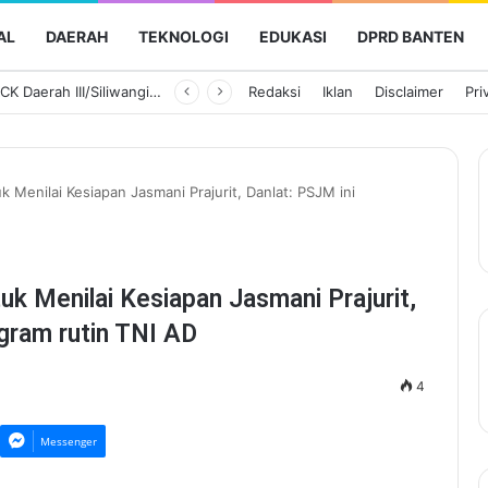
AL
DAERAH
TEKNOLOGI
EDUKASI
DPRD BANTEN
Ketua Persit KCK Daerah III/Siliwangi Awali Hari Kedua Kunjungan Kerja di TK Kartika XIX-39
Redaksi
Iklan
Disclaimer
Pri
Menilai Kesiapan Jasmani Prajurit, Danlat: PSJM ini
 Menilai Kesiapan Jasmani Prajurit,
gram rutin TNI AD
4
Messenger