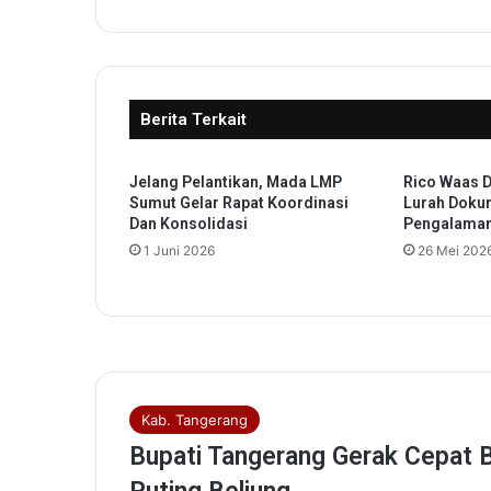
n
G
e
l
a
Berita Terkait
r
P
e
Jelang Pelantikan, Mada LMP
Rico Waas 
l
Sumut Gelar Rapat Koordinasi
Lurah Doku
a
Dan Konsolidasi
Pengalaman
t
1 Juni 2026
26 Mei 202
i
h
a
n
B
a
r
b
e
r
s