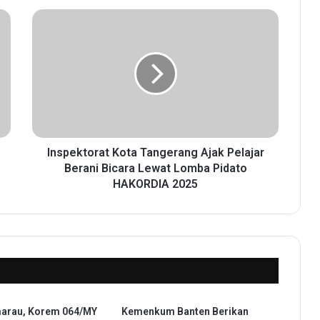
I
n
s
p
e
k
t
o
r
a
Inspektorat Kota Tangerang Ajak Pelajar
t
Berani Bicara Lewat Lomba Pidato
K
HAKORDIA 2025
o
t
a
T
a
n
g
e
arau, Korem 064/MY
Kemenkum Banten Berikan
r