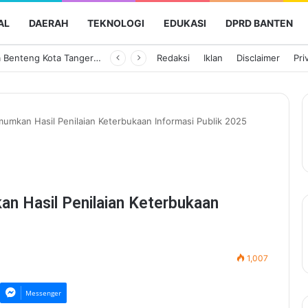
AL
DAERAH
TEKNOLOGI
EDUKASI
DPRD BANTEN
Perumda Tirta Benteng Kota Tangerang Pastikan Layanan Air Bersih Tetap Lancar saat Kemarau
Redaksi
Iklan
Disclaimer
Pri
mumkan Hasil Penilaian Keterbukaan Informasi Publik 2025
n Hasil Penilaian Keterbukaan
1,007
Messenger