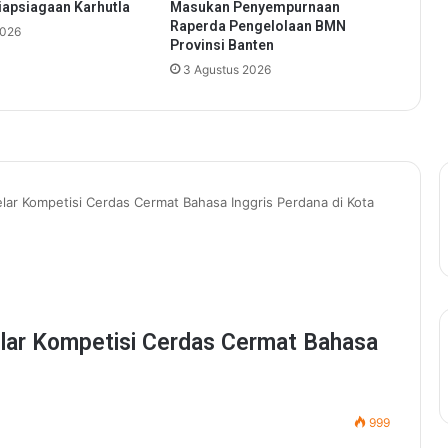
apsiagaan Karhutla
Masukan Penyempurnaan
a
Raperda Pengelolaan BMN
2026
n
Provinsi Banten
g
3 Agustus 2026
A
j
a
k
P
e
l
a
j
a
r
B
e
r
a
n
i
B