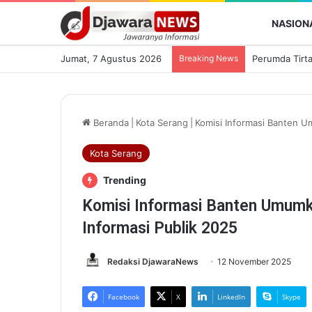
NASION
Jumat, 7 Agustus 2026
Breaking News
Beranda
|
Kota Serang
|
Komisi Informasi Banten U
Kota Serang
Trending
Komisi Informasi Banten Umumka
Informasi Publik 2025
Redaksi DjawaraNews
12 November 2025
Facebook
X
LinkedIn
Skype