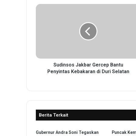
S
u
d
i
n
s
o
s
J
a
Sudinsos Jakbar Gercep Bantu
k
Penyintas Kebakaran di Duri Selatan
b
a
r
G
e
r
Berita Terkait
c
e
p
Gubernur Andra Soni Tegaskan
Puncak Kem
B