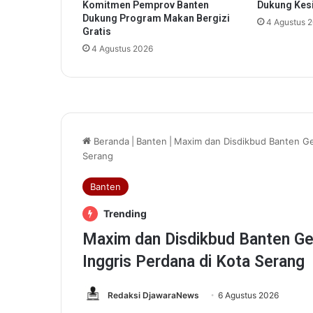
Komitmen Pemprov Banten
Dukung Kesi
a
Dukung Program Makan Bergizi
4 Agustus 
n
Gratis
t
4 Agustus 2026
u
P
e
n
y
i
n
t
a
s
K
e
b
a
k
a
r
a