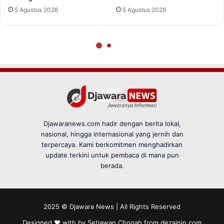
Djawaranews.com hadir dengan berita lokal,
nasional, hingga internasional yang jernih dan
terpercaya. Kami berkomitmen menghadirkan
update terkini untuk pembaca di mana pun
berada.
2025 © Djawara News | All Rights Reserved
Designed ❤️ with by Setiawan Chogah from
dezainin.com