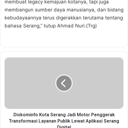
membuat legacy kemajuan kotanya, tapi juga
membangun sumber daya manusianya, dan bidang
kebudayaannya terus digerakkan terutama tentang
bahasa Serang,” tutup Ahmad Nuri.(Trg)
D
i
s
k
o
m
i
n
f
o
Diskominfo Kota Serang Jadi Motor Penggerak
K
Transformasi Layanan Publik Lewat Aplikasi Serang
o
Digital