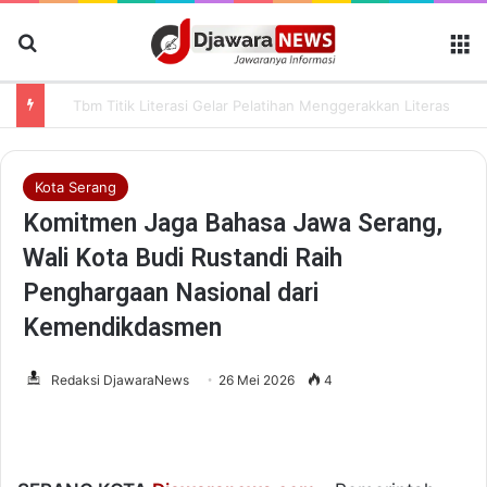
Cari Berita
M
Tbm Titik Literasi Gelar Pelatihan Menggerakkan Literasi Menguatkan Komunitas
Kota Serang
Komitmen Jaga Bahasa Jawa Serang,
Wali Kota Budi Rustandi Raih
Penghargaan Nasional dari
Kemendikdasmen
Redaksi DjawaraNews
26 Mei 2026
4