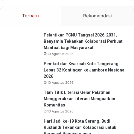
S
k
e
a
Terbaru
Rekomendasi
r
l
a
n
Pelantikan PCNU Tangsel 2026-2031,
g
Benyamin Tekankan Kolaborasi Perkuat
D
Manfaat bagi Masyarakat
i
10 Agustus 2026
g
i
Pemkot dan Kwarcab Kota Tangerang
t
Lepas 32 Kontingen ke Jambore Nasional
a
2026
l
10 Agustus 2026
Tbm Titik Literasi Gelar Pelatihan
Menggerakkan Literasi Menguatkan
Komunitas
10 Agustus 2026
Hari Jadi ke-19 Kota Serang, Budi
Rustandi Tekankan Kolaborasi untuk
Percepat Pembangunan