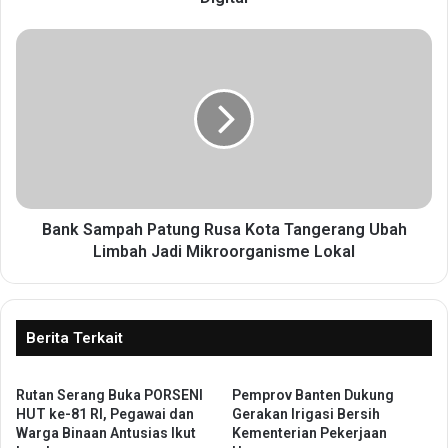
t
a
B
S
a
e
n
r
k
a
S
n
a
g
m
J
p
a
a
d
h
Bank Sampah Patung Rusa Kota Tangerang Ubah
i
P
Limbah Jadi Mikroorganisme Lokal
M
a
o
t
t
u
o
n
Berita Terkait
r
g
P
R
e
Rutan Serang Buka PORSENI
Pemprov Banten Dukung
u
n
HUT ke-81 RI, Pegawai dan
Gerakan Irigasi Bersih
s
Warga Binaan Antusias Ikut
Kementerian Pekerjaan
g
a