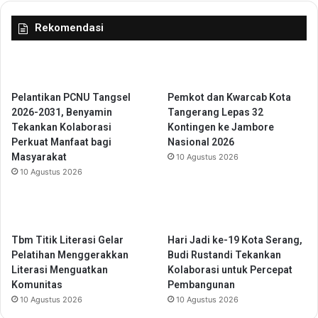
n
a
a
h
Rekomendasi
n
J
P
a
u
d
b
i
l
M
Pelantikan PCNU Tangsel
Pemkot dan Kwarcab Kota
i
i
2026-2031, Benyamin
Tangerang Lepas 32
k
k
Tekankan Kolaborasi
Kontingen ke Jambore
L
r
Perkuat Manfaat bagi
Nasional 2026
e
o
Masyarakat
10 Agustus 2026
w
o
10 Agustus 2026
a
r
t
g
A
a
p
n
l
Tbm Titik Literasi Gelar
Hari Jadi ke-19 Kota Serang,
i
i
Pelatihan Menggerakkan
Budi Rustandi Tekankan
s
k
Literasi Menguatkan
Kolaborasi untuk Percepat
m
a
Komunitas
Pembangunan
e
s
10 Agustus 2026
10 Agustus 2026
L
i
o