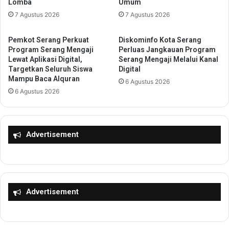
Lomba
Umum
g
K
e
7 Agustus 2026
7 Agustus 2026
o
r
t
a
a
Pemkot Serang Perkuat
Diskominfo Kota Serang
k
T
Program Serang Mengaji
Perluas Jangkauan Program
T
a
Lewat Aplikasi Digital,
Serang Mengaji Melalui Kanal
r
Targetkan Seluruh Siswa
Digital
n
Mampu Baca Alquran
a
g
6 Agustus 2026
n
e
6 Agustus 2026
s
r
f
a
o
n
r
Advertisement
g
m
U
a
b
s
a
i
h
L
L
Advertisement
a
i
y
m
a
b