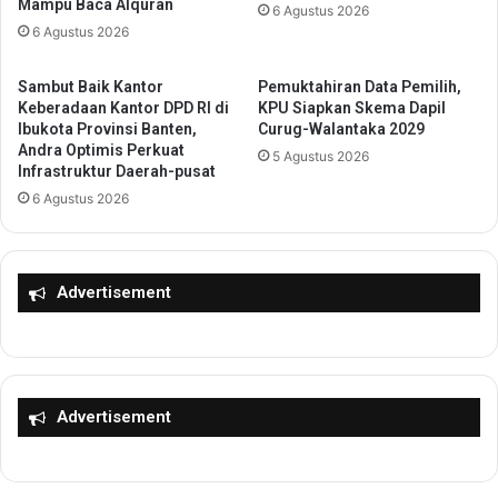
Mampu Baca Alquran
6 Agustus 2026
n
o
6 Agustus 2026
d
r
r
a
a
t
Sambut Baik Kantor
Pemuktahiran Data Pemilih,
S
i
Keberadaan Kantor DPD RI di
KPU Siapkan Skema Dapil
o
Ibukota Provinsi Banten,
Curug-Walantaka 2029
f
Andra Optimis Perkuat
n
J
5 Agustus 2026
Infrastruktur Daerah-pusat
i
u
D
6 Agustus 2026
s
i
t
k
i
u
c
Advertisement
k
e
u
,
h
P
k
E
a
R
n
M
Advertisement
S
A
e
H
b
I