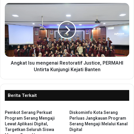
o
A
v
n
i
g
n
k
s
a
i
t
B
I
a
s
n
u
t
m
Angkat Isu mengenai Restoratif Justice, PERMAHI
e
e
Untirta Kunjungi Kejati Banten
n
n
T
g
i
e
n
n
Berita Terkait
a
a
w
i
a
Pemkot Serang Perkuat
Diskominfo Kota Serang
R
Program Serang Mengaji
Perluas Jangkauan Program
t
e
Lewat Aplikasi Digital,
Serang Mengaji Melalui Kanal
i
s
Targetkan Seluruh Siswa
Digital
A
t