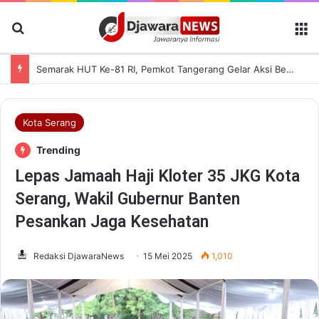
Cari Berita
M
Semarak HUT Ke-81 RI, Pemkot Tangerang Gelar Aksi Bersih Kota dan Bagikan Bendera Merah Putih
Kota Serang
Trending
Lepas Jamaah Haji Kloter 35 JKG Kota
Serang, Wakil Gubernur Banten
Pesankan Jaga Kesehatan
Redaksi DjawaraNews
15 Mei 2025
1,010