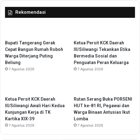
a
U
g
n
Rekomendasi
a
t
i
i
B
r
u
t
n
a
Bupati Tangerang Gerak
Ketua Persit KCK Daerah
d
K
Cepat Bangun Rumah Roboh
III/Siliwangi Tekankan Etika
a
u
Warga Diterjang Puting
Bermedia Sosial dan
L
n
Beliung
Penguatan Peran Keluarga
i
j
7 Agustus 2026
7 Agustus 2026
t
u
e
n
r
g
a
i
Ketua Persit KCK Daerah
Rutan Serang Buka PORSENI
s
K
III/Siliwangi Awali Hari Kedua
HUT ke-81 RI, Pegawai dan
i
e
Kunjungan Kerja di TK
Warga Binaan Antusias Ikut
P
j
Kartika XIX-39
Lomba
r
a
7 Agustus 2026
7 Agustus 2026
o
t
v
i
i
B