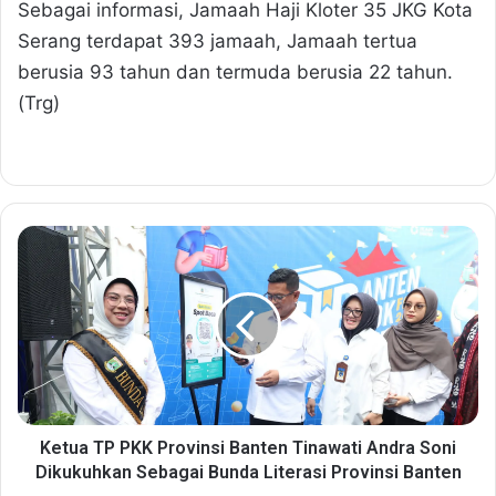
Sebagai informasi, Jamaah Haji Kloter 35 JKG Kota
Serang terdapat 393 jamaah, Jamaah tertua
berusia 93 tahun dan termuda berusia 22 tahun.
(Trg)
K
e
t
u
a
T
P
P
K
K
Ketua TP PKK Provinsi Banten Tinawati Andra Soni
P
Dikukuhkan Sebagai Bunda Literasi Provinsi Banten
r