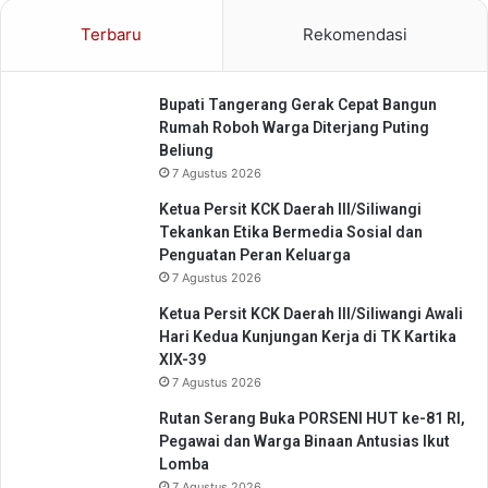
n
a
Terbaru
Rekomendasi
s
n
i
t
B
e
Bupati Tangerang Gerak Cepat Bangun
a
n
Rumah Roboh Warga Diterjang Puting
n
Beliung
t
7 Agustus 2026
e
n
Ketua Persit KCK Daerah III/Siliwangi
Tekankan Etika Bermedia Sosial dan
Penguatan Peran Keluarga
7 Agustus 2026
Ketua Persit KCK Daerah III/Siliwangi Awali
Hari Kedua Kunjungan Kerja di TK Kartika
XIX-39
7 Agustus 2026
Rutan Serang Buka PORSENI HUT ke-81 RI,
Pegawai dan Warga Binaan Antusias Ikut
Lomba
7 Agustus 2026