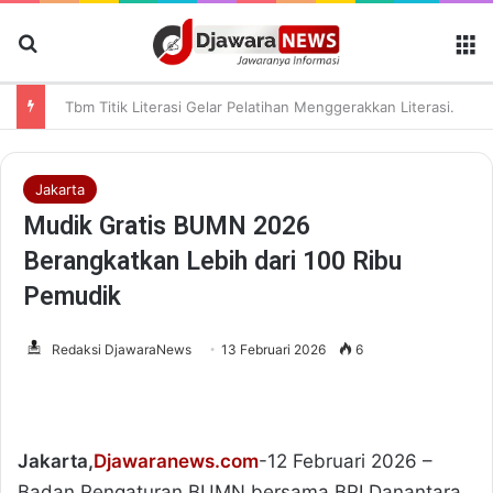
Cari Berita
M
Tbm Titik Literasi Gelar Pelatihan Menggerakkan Literasi Menguatkan Komunitas
Jakarta
Mudik Gratis BUMN 2026
Berangkatkan Lebih dari 100 Ribu
Pemudik
Redaksi DjawaraNews
13 Februari 2026
6
Jakarta,
Djawaranews.com
-12 Februari 2026 –
Badan Pengaturan BUMN bersama BPI Danantara