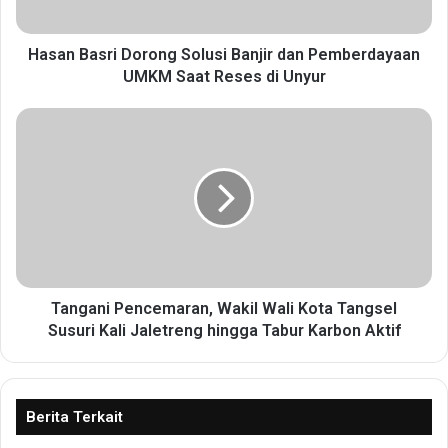
s
r
i
Hasan Basri Dorong Solusi Banjir dan Pemberdayaan
D
UMKM Saat Reses di Unyur
o
r
T
o
a
n
n
g
g
S
a
o
n
l
i
u
P
s
e
i
n
Tangani Pencemaran, Wakil Wali Kota Tangsel
B
c
Susuri Kali Jaletreng hingga Tabur Karbon Aktif
a
e
n
m
j
a
i
r
Berita Terkait
r
a