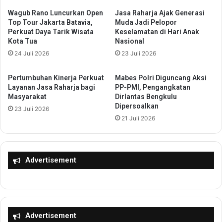
d
n
a
Wagub Rano Luncurkan Open
Jasa Raharja Ajak Generasi
,
Top Tour Jakarta Batavia,
Muda Jadi Pelopor
n
W
Perkuat Daya Tarik Wisata
Keselamatan di Hari Anak
P
a
Kota Tua
Nasional
e
k
24 Juli 2026
23 Juli 2026
m
i
b
l
e
W
Pertumbuhan Kinerja Perkuat
Mabes Polri Diguncang Aksi
r
a
Layanan Jasa Raharja bagi
PP-PMI, Pengangkatan
d
l
Masyarakat
Dirlantas Bengkulu
a
Dipersoalkan
i
23 Juli 2026
y
K
21 Juli 2026
a
o
a
t
n
a
U
T
Advertisement
M
a
K
n
M
g
S
s
a
e
Advertisement
a
l