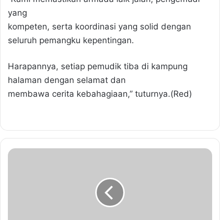
yang
kompeten, serta koordinasi yang solid dengan
seluruh pemangku kepentingan.
Harapannya, setiap pemudik tiba di kampung
halaman dengan selamat dan
membawa cerita kebahagiaan,” tuturnya.(Red)
H
a
s
a
n
B
a