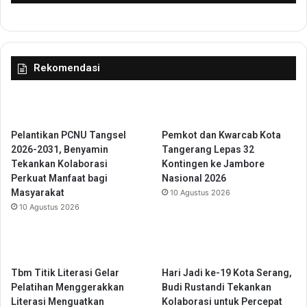
t
S
R
u
e
s
s
u
Rekomendasi
e
r
s
i
d
K
i
a
U
l
Pelantikan PCNU Tangsel
Pemkot dan Kwarcab Kota
n
i
2026-2031, Benyamin
Tangerang Lepas 32
y
J
Tekankan Kolaborasi
Kontingen ke Jambore
u
a
Perkuat Manfaat bagi
Nasional 2026
r
l
Masyarakat
10 Agustus 2026
e
10 Agustus 2026
t
r
e
n
g
Tbm Titik Literasi Gelar
Hari Jadi ke-19 Kota Serang,
h
Pelatihan Menggerakkan
Budi Rustandi Tekankan
i
Literasi Menguatkan
Kolaborasi untuk Percepat