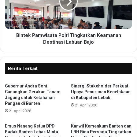
o
e
t
k
T
P
a
a
n
m
g
w
Bintek Pamwisata Polri Tingkatkan Keamanan
s
i
Destinasi Labuan Bajo
e
s
l
a
B
t
a
a
Berita Terkait
n
P
g
o
u
Gubernur Andra Soni
Sinergi Stakeholder Perkuat
l
Canangkan Gerakan Tanam
Upaya Penurunan Kecelakaan
n
r
Jagung untuk Ketahanan
di Kabupaten Lebak
T
i
Pangan di Banten
u
21 April 2026
T
21 April 2026
r
i
a
n
p
g
Emus Nanang Ketua DPD
Kanwil Kemenkum Banten dan
d
k
Badak Banten Lebak Minta
LBH Bina Persada Tingkatkan
a