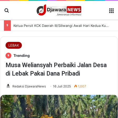
Cari Berita
M
Ketua Persit KCK Daerah III/Siliwangi Awali Hari Kedua Kunjungan Kerja di TK Kartika XIX-39
LEBAK
Trending
Musa Weliansyah Perbaiki Jalan Desa
di Lebak Pakai Dana Pribadi
Redaksi DjawaraNews
16 Juli 2025
1,007