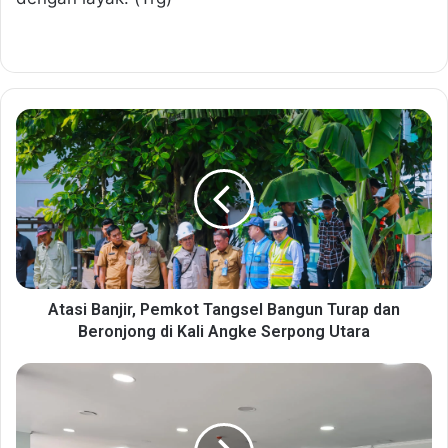
A
t
a
s
i
B
a
n
j
i
Atasi Banjir, Pemkot Tangsel Bangun Turap dan
r
Beronjong di Kali Angke Serpong Utara
,
P
B
e
i
m
n
k
t