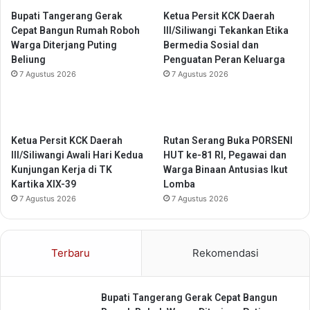
S
L
Bupati Tangerang Gerak
Ketua Persit KCK Daerah
e
a
Cepat Bangun Rumah Roboh
III/Siliwangi Tekankan Etika
r
b
Warga Diterjang Puting
Bermedia Sosial dan
p
u
Beliung
Penguatan Peran Keluarga
o
a
7 Agustus 2026
7 Agustus 2026
n
n
g
B
U
a
t
j
a
Ketua Persit KCK Daerah
Rutan Serang Buka PORSENI
o
r
III/Siliwangi Awali Hari Kedua
HUT ke-81 RI, Pegawai dan
a
Kunjungan Kerja di TK
Warga Binaan Antusias Ikut
Kartika XIX-39
Lomba
7 Agustus 2026
7 Agustus 2026
Terbaru
Rekomendasi
Bupati Tangerang Gerak Cepat Bangun