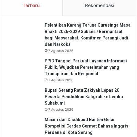
K
Terbaru
Rekomendasi
o
m
i
Pelantikan Karanĝ Taruna Gurusinga Masa
t
Bhakti 2026-2029 Sukses ! Bermanfaat
m
bagi Masyarakat, Komitmen Perangi Judi
e
dan Narkoba
n
7 Agustus 2026
M
e
PPID Tangsel Perkuat Layanan Informasi
n
Publik, Wujudkan Pemerintahan yang
g
Transparan dan Responsif
a
7 Agustus 2026
j
a
Bupati Serang Ratu Zakiyah Lepas 20
k
Peserta Pendidikan Kaligrafi ke Lemka
D
Sukabumi
i
7 Agustus 2026
s
Maxim dan Disdikbud Banten Gelar
i
Kompetisi Cerdas Cermat Bahasa Inggris
p
Perdana di Kota Serang
l