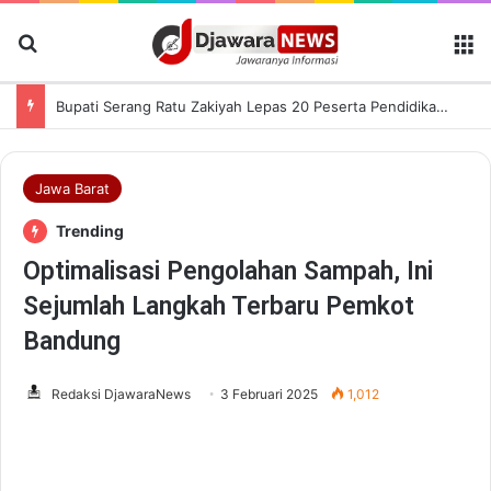
Cari Berita
M
Bupati Serang Ratu Zakiyah Lepas 20 Peserta Pendidikan Kaligrafi ke Lemka Sukabumi
Jawa Barat
Trending
Optimalisasi Pengolahan Sampah, Ini
Sejumlah Langkah Terbaru Pemkot
Bandung
Redaksi DjawaraNews
3 Februari 2025
1,012