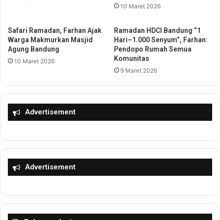
k
10 Maret 2026
k
a
u
n
m
Safari Ramadan, Farhan Ajak
Ramadan HDCI Bandung “1
R
S
Warga Makmurkan Masjid
Hari–1.000 Senyum”, Farhan:
a
a
Agung Bandung
Pendopo Rumah Semua
m
Komunitas
m
10 Maret 2026
a
p
9 Maret 2026
h
a
T
i
a
k
m
a
Advertisement
a
n
h
A
T
r
a
a
h
h
Advertisement
u
a
n
n
B
P
a
e
r
n