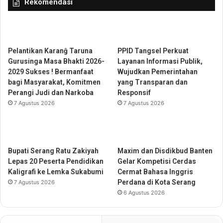
Rekomendasi
u
t
2
i
0
n
2
g
5
,
Pelantikan Karanĝ Taruna
PPID Tangsel Perkuat
d
K
Gurusinga Masa Bhakti 2026-
Layanan Informasi Publik,
i
a
2029 Sukses ! Bermanfaat
Wujudkan Pemerintahan
T
r
bagi Masyarakat, Komitmen
yang Transparan dan
o
u
Perangi Judi dan Narkoba
Responsif
n
t
7 Agustus 2026
7 Agustus 2026
g
a
g
n
i
K
n
a
g
b
Bupati Serang Ratu Zakiyah
Maxim dan Disdikbud Banten
a
Lepas 20 Peserta Pendidikan
Gelar Kompetisi Cerdas
n
Kaligrafi ke Lemka Sukabumi
Cermat Bahasa Inggris
j
Perdana di Kota Serang
7 Agustus 2026
a
6 Agustus 2026
h
e