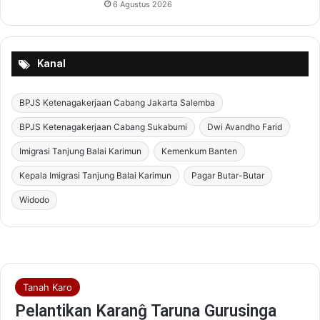
6 Agustus 2026
i
n
d
a
Kanal
n
J
a
BPJS Ketenagakerjaan Cabang Jakarta Salemba
l
BPJS Ketenagakerjaan Cabang Sukabumi
Dwi Avandho Farid
a
n
Imigrasi Tanjung Balai Karimun
Kemenkum Banten
k
a
Kepala Imigrasi Tanjung Balai Karimun
Pagar Butar-Butar
n
Widodo
P
r
o
g
r
a
m