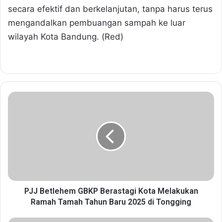
secara efektif dan berkelanjutan, tanpa harus terus
mengandalkan pembuangan sampah ke luar
wilayah Kota Bandung. (Red)
P
J
J
B
e
t
l
e
h
e
PJJ Betlehem GBKP Berastagi Kota Melakukan
m
Ramah Tamah Tahun Baru 2025 di Tongging
G
B