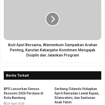
I
K
k
P
u
B
t
e
i
r
A
a
p
s
e
t
l
a
B
Ikuti Apel Bersama, Wamenkum Sampaikan Arahan
g
e
Penting, Karutan Kabanjahe Komitmen Mengajak
i
r
Disiplin dan Jalankan Program
K
s
o
a
t
m
a
a
Berita Terkait
M
,
e
W
l
a
BPS Luncurkan Sensus
Gerbang Cidendo Hidupkan
a
Ekonomi 2026 Perdana di
Spirit Ramadan Lewat Kajian,
m
Kota Bandung
Silaturahmi, dan Santunan
k
e
Anak Yatim
u
n
24 April 2026