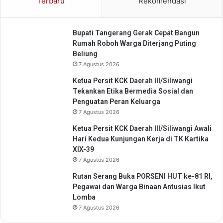
Terbaru
Rekomendasi
r
r
a
u
k
h
Bupati Tangerang Gerak Cepat Bangun
a
Rumah Roboh Warga Diterjang Puting
t
Beliung
7 Agustus 2026
Ketua Persit KCK Daerah III/Siliwangi
Tekankan Etika Bermedia Sosial dan
Penguatan Peran Keluarga
7 Agustus 2026
Ketua Persit KCK Daerah III/Siliwangi Awali
Hari Kedua Kunjungan Kerja di TK Kartika
XIX-39
7 Agustus 2026
Rutan Serang Buka PORSENI HUT ke-81 RI,
Pegawai dan Warga Binaan Antusias Ikut
Lomba
7 Agustus 2026