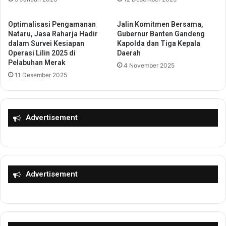
B
a
e
s
l
Optimalisasi Pengamanan
Jalin Komitmen Bersama,
t
u
Nataru, Jasa Raharja Hadir
Gubernur Banten Gandeng
r
m
dalam Survei Kesiapan
Kapolda dan Tiga Kepala
u
Operasi Lilin 2025 di
Daerah
S
Pelabuhan Merak
k
e
4 November 2025
t
n
11 Desember 2025
u
t
r
u
d
h
a
Advertisement
K
n
e
T
b
i
u
n
t
g
u
Advertisement
k
h
a
a
t
n
k
M
a
a