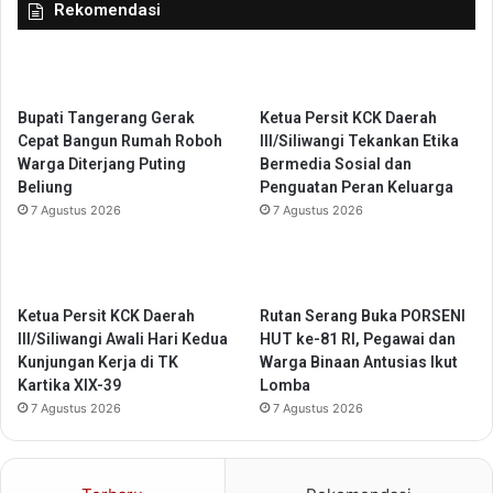
Rekomendasi
n
s
K
y
e
a
t
r
a
a
Bupati Tangerang Gerak
Ketua Persit KCK Daerah
h
k
Cepat Bangun Rumah Roboh
III/Siliwangi Tekankan Etika
a
a
Warga Diterjang Puting
Bermedia Sosial dan
n
t
Beliung
Penguatan Peran Keluarga
a
S
7 Agustus 2026
7 Agustus 2026
n
e
S
c
o
a
s
r
i
Ketua Persit KCK Daerah
Rutan Serang Buka PORSENI
a
a
III/Siliwangi Awali Hari Kedua
HUT ke-81 RI, Pegawai dan
M
l
Kunjungan Kerja di TK
Warga Binaan Antusias Ikut
e
M
Kartika XIX-39
Lomba
n
a
7 Agustus 2026
7 Agustus 2026
y
s
e
y
l
a
u