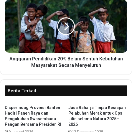
e
A
s
n
a
g
B
g
a
a
r
r
u
a
s
n
j
P
a
e
Anggaran Pendidikan 20% Belum Sentuh Kebutuhan
h
n
Masyarakat Secara Menyeluruh
e
d
B
i
a
d
n
i
Berita Terkait
g
k
u
a
n
Disperindag Provinsi Banten
Jasa Raharja Tinjau Kesiapan
n
I
Hadiri Panen Raya dan
Pelabuhan Merak untuk Ops
2
Pengukuhan Swasembada
Lilin selama Nataru 2025—
n
0
Pangan Bersama Presiden RI
2026
f
%
r
9 Januari 2026
12 Desember 2025