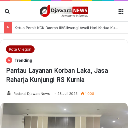
Cari Berita
M
Ketua Persit KCK Daerah III/Siliwangi Awali Hari Kedua Kunjungan Kerja di TK Kartika XIX-39
Kota Cilegon
Trending
Pantau Layanan Korban Laka, Jasa
Raharja Kunjungi RS Kurnia
Redaksi DjawaraNews
23 Juli 2025
1,008