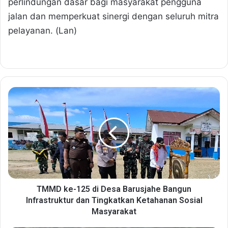
perlindungan dasar bagi masyarakat pengguna
jalan dan memperkuat sinergi dengan seluruh mitra
pelayanan. (Lan)
T
M
M
D
k
e
-
1
2
5
TMMD ke-125 di Desa Barusjahe Bangun
d
Infrastruktur dan Tingkatkan Ketahanan Sosial
i
Masyarakat
D