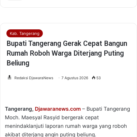
r
a
l