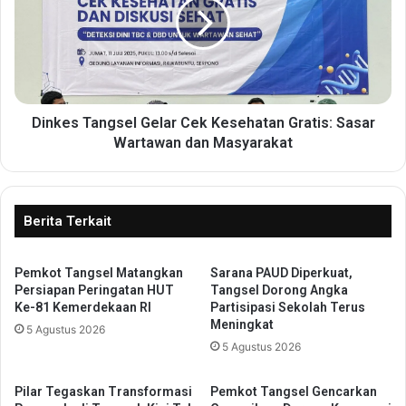
R
k
u
e
w
s
a
T
t
a
L
n
a
g
Dinkes Tangsel Gelar Cek Kesehatan Gratis: Sasar
u
s
Wartawan dan Masyarakat
t
e
N
l
e
G
l
e
Berita Terkait
a
l
y
a
a
Pemkot Tangsel Matangkan
Sarana PAUD Diperkuat,
r
Persiapan Peringatan HUT
Tangsel Dorong Angka
n
C
Ke-81 Kemerdekaan RI
Partisipasi Sekolah Terus
C
e
Meningkat
a
5 Agustus 2026
k
5 Agustus 2026
r
K
i
e
t
s
Pilar Tegaskan Transformasi
Pemkot Tangsel Gencarkan
a