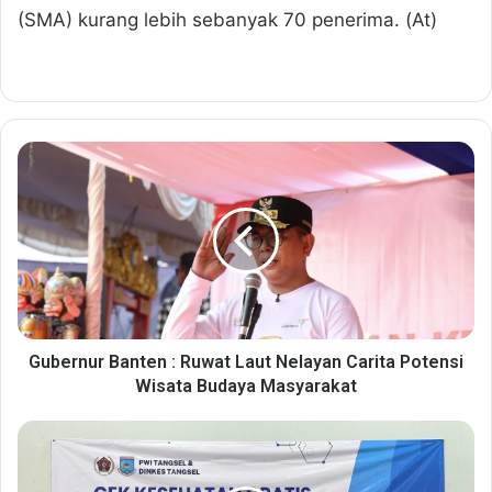
(SMA) kurang lebih sebanyak 70 penerima. (At)
G
u
b
e
r
n
u
r
B
a
Gubernur Banten : Ruwat Laut Nelayan Carita Potensi
n
Wisata Budaya Masyarakat
t
e
D
n
i
:
n