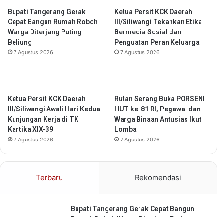
s
a
Bupati Tangerang Gerak
Ketua Persit KCK Daerah
y
w
Cepat Bangun Rumah Roboh
III/Siliwangi Tekankan Etika
a
a
Warga Diterjang Puting
Bermedia Sosial dan
r
n
Beliung
Penguatan Peran Keluarga
a
d
7 Agustus 2026
7 Agustus 2026
k
a
a
n
t
M
a
s
Ketua Persit KCK Daerah
Rutan Serang Buka PORSENI
y
III/Siliwangi Awali Hari Kedua
HUT ke-81 RI, Pegawai dan
a
Kunjungan Kerja di TK
Warga Binaan Antusias Ikut
r
Kartika XIX-39
Lomba
a
7 Agustus 2026
7 Agustus 2026
k
a
t
Terbaru
Rekomendasi
Bupati Tangerang Gerak Cepat Bangun