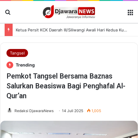
Cari Berita
M
Ketua Persit KCK Daerah III/Siliwangi Awali Hari Kedua Kunjungan Kerja di TK Kartika XIX-39
Tangsel
Trending
Pemkot Tangsel Bersama Baznas
Salurkan Beasiswa Bagi Penghafal Al-
Qur’an
Redaksi DjawaraNews
14 Juli 2025
1,005