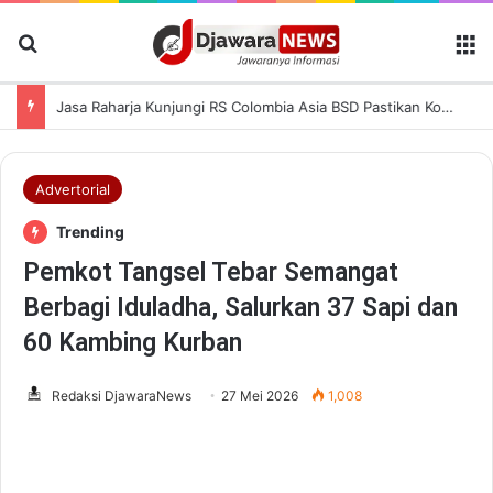
Cari Berita
M
Jasa Raharja Kunjungi RS Colombia Asia BSD Pastikan Korban Kecelakaan Dapat Pelayanan Terbaik
Advertorial
Trending
Pemkot Tangsel Tebar Semangat
Berbagi Iduladha, Salurkan 37 Sapi dan
60 Kambing Kurban
Redaksi DjawaraNews
27 Mei 2026
1,008