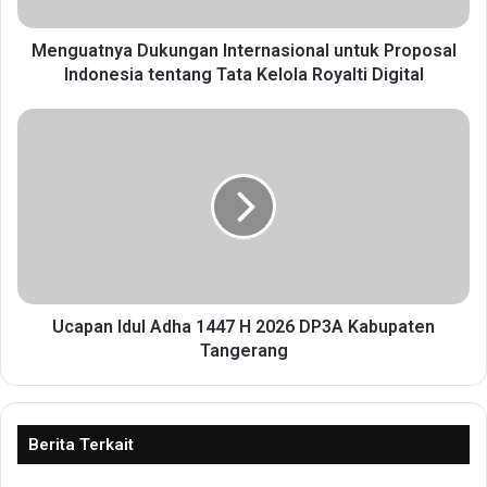
n
y
a
Menguatnya Dukungan Internasional untuk Proposal
D
Indonesia tentang Tata Kelola Royalti Digital
u
k
U
u
c
n
a
g
p
a
a
n
n
I
I
n
d
t
u
e
l
Ucapan Idul Adha 1447 H 2026 DP3A Kabupaten
r
A
Tangerang
n
d
a
h
s
a
i
1
Berita Terkait
o
4
n
4