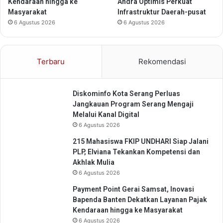
o
Kendaraan hingga ke
Andra Optimis Perkuat
y
Masyarakat
Infrastruktur Daerah-pusat
a
6 Agustus 2026
6 Agustus 2026
l
t
i
Terbaru
Rekomendasi
D
i
g
Diskominfo Kota Serang Perluas
i
Jangkauan Program Serang Mengaji
t
Melalui Kanal Digital
a
6 Agustus 2026
l
215 Mahasiswa FKIP UNDHARI Siap Jalani
PLP, Elviana Tekankan Kompetensi dan
Akhlak Mulia
6 Agustus 2026
Payment Point Gerai Samsat, Inovasi
Bapenda Banten Dekatkan Layanan Pajak
Kendaraan hingga ke Masyarakat
6 Agustus 2026