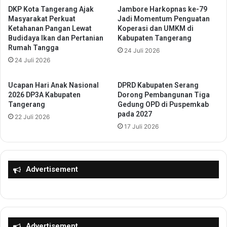
a
DKP Kota Tangerang Ajak
Jambore Harkopnas ke-79
7
Masyarakat Perkuat
Jadi Momentum Penguatan
l
H
Ketahanan Pangan Lewat
Koperasi dan UMKM di
u
2
Budidaya Ikan dan Pertanian
Kabupaten Tangerang
n
0
Rumah Tangga
24 Juli 2026
t
2
24 Juli 2026
u
6
k
D
P
P
Ucapan Hari Anak Nasional
DPRD Kabupaten Serang
r
3
2026 DP3A Kabupaten
Dorong Pembangunan Tiga
o
Tangerang
Gedung OPD di Puspemkab
A
pada 2027
p
K
22 Juli 2026
o
a
17 Juli 2026
s
b
a
u
l
p
I
Advertisement
a
n
t
d
e
o
n
n
T
e
a
Advertisement