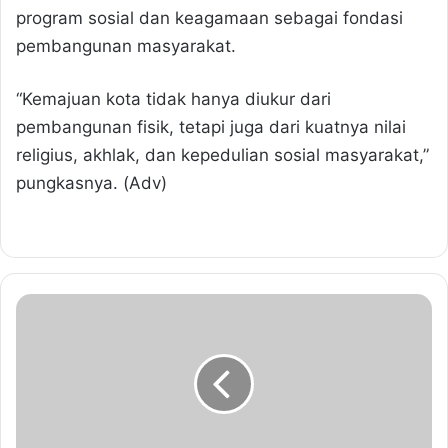
program sosial dan keagamaan sebagai fondasi
pembangunan masyarakat.
“Kemajuan kota tidak hanya diukur dari
pembangunan fisik, tetapi juga dari kuatnya nilai
religius, akhlak, dan kepedulian sosial masyarakat,”
pungkasnya. (Adv)
M
e
n
g
u
a
t