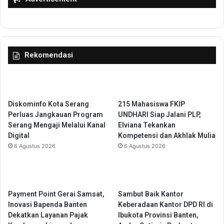
s
n
i
g
a
e
t
r
e
a
Rekomendasi
n
n
t
g
a
n
g
Diskominfo Kota Serang
215 Mahasiswa FKIP
T
Perluas Jangkauan Program
UNDHARI Siap Jalani PLP,
a
Serang Mengaji Melalui Kanal
Elviana Tekankan
t
Digital
Kompetensi dan Akhlak Mulia
a
6 Agustus 2026
6 Agustus 2026
K
e
l
o
l
Payment Point Gerai Samsat,
Sambut Baik Kantor
a
Inovasi Bapenda Banten
Keberadaan Kantor DPD RI di
R
Dekatkan Layanan Pajak
Ibukota Provinsi Banten,