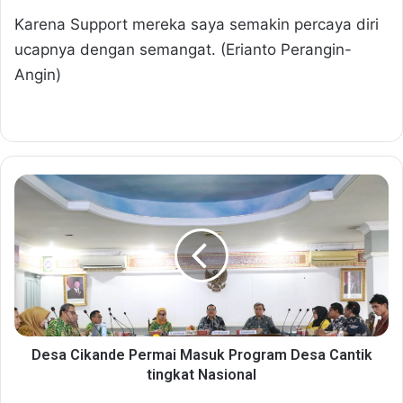
Karena Support mereka saya semakin percaya diri
ucapnya dengan semangat. (Erianto Perangin-
Angin)
D
e
s
a
C
i
k
a
n
d
Desa Cikande Permai Masuk Program Desa Cantik
e
tingkat Nasional
P