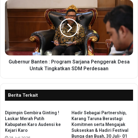
e
G
r
u
m
b
a
e
i
r
M
n
a
u
s
r
u
B
k
a
Gubernur Banten : Program Sarjana Penggerak Desa
P
n
Untuk Tingkatkan SDM Perdesaan
r
t
o
e
g
n
r
:
Berita Terkait
a
P
m
r
D
Dipimpin Gembira Ginting !
Hadir Sebagai Partnership,
o
Laskar Merah Putih
Karang Taruna Berastagi
e
g
Kabupaten Karo Audensi ke
Komitmen serta Mengajak
s
r
Kejari Karo
Sukseskan & Hadiri Festival
a
a
Bunga dan Buah, 30 Juli- 01
28 Juli 2026