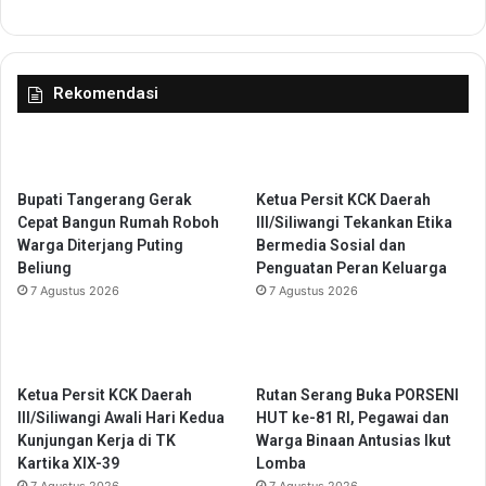
n
t
u
k
Rekomendasi
T
i
n
g
Bupati Tangerang Gerak
Ketua Persit KCK Daerah
k
Cepat Bangun Rumah Roboh
III/Siliwangi Tekankan Etika
a
Warga Diterjang Puting
Bermedia Sosial dan
t
Beliung
Penguatan Peran Keluarga
k
a
7 Agustus 2026
7 Agustus 2026
n
S
D
M
Ketua Persit KCK Daerah
Rutan Serang Buka PORSENI
P
III/Siliwangi Awali Hari Kedua
HUT ke-81 RI, Pegawai dan
e
Kunjungan Kerja di TK
Warga Binaan Antusias Ikut
r
Kartika XIX-39
Lomba
d
7 Agustus 2026
7 Agustus 2026