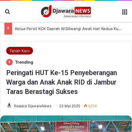
Cari Berita
M
Ketua Persit KCK Daerah III/Siliwangi Awali Hari Kedua Kunjungan Kerja di TK Kartika XIX-39
Tanah Karo
Trending
Peringati HUT Ke-15 Penyeberangan
Warga dan Anak Anak RID di Jambur
Taras Berastagi Sukses
Redaksi DjawaraNews
23 Mei 2025
1,014