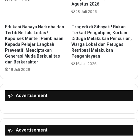
C
m
Agustus 2026
a
S
28 Juli 2026
n
a
t
r
i
j
Edukasi Bahaya Narkoba dan
Tragedi di Sibayak ! Bukan
k
Tertib Berlalu Lintas !
Terkait Pengutipan, Korban
a
Kapolsek Munte : Pembinaan
Diduga Melakukan Pencurian,
t
n
Kepada Pelajar Langkah
Warga Lokal dan Petugas
i
a
Preventif, Menciptakan
Retribusi Melakukan
n
P
Generasi Muda Berkualitas
Penganiayaan
g
e
dan Berkarakter
16 Juli 2026
k
n
16 Juli 2026
a
g
t
g
N
e
a
r
Advertisement
s
a
i
k
o
D
n
e
a
s
l
Advertisement
a
U