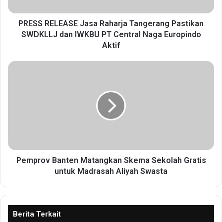
L
E
A
PRESS RELEASE Jasa Raharja Tangerang Pastikan
S
SWDKLLJ dan IWKBU PT Central Naga Europindo
E
Aktif
J
a
P
s
e
a
m
R
p
a
r
h
o
a
v
r
B
j
a
a
n
Pemprov Banten Matangkan Skema Sekolah Gratis
T
t
untuk Madrasah Aliyah Swasta
a
e
n
n
g
M
e
a
Berita Terkait
r