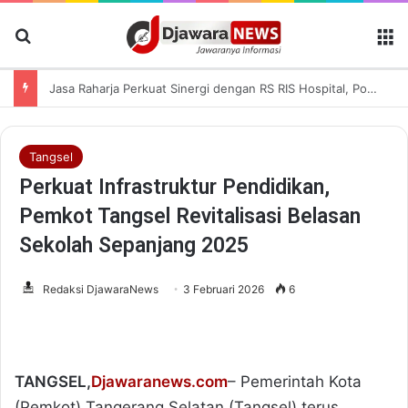
Cari Berita
M
Jasa Raharja Perkuat Sinergi dengan RS RIS Hospital, Polres Tangerang Selatan, dan BPJS Ketenagakerjaan dalam Sosialisasi Keterjaminan Korban Kecelakaan Lalu Lintas
Tangsel
Perkuat Infrastruktur Pendidikan,
Pemkot Tangsel Revitalisasi Belasan
Sekolah Sepanjang 2025
Redaksi DjawaraNews
3 Februari 2026
6
TANGSEL,
Djawaranews.com
– Pemerintah Kota
(Pemkot) Tangerang Selatan (Tangsel) terus