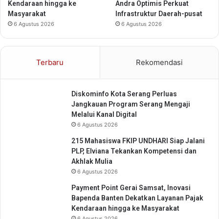
o
h
Kendaraan hingga ke
Andra Optimis Perkuat
p
S
Masyarakat
Infrastruktur Daerah-pusat
i
w
6 Agustus 2026
6 Agustus 2026
n
a
d
s
o
t
Terbaru
Rekomendasi
A
a
k
t
Diskominfo Kota Serang Perluas
i
Jangkauan Program Serang Mengaji
f
Melalui Kanal Digital
6 Agustus 2026
215 Mahasiswa FKIP UNDHARI Siap Jalani
PLP, Elviana Tekankan Kompetensi dan
Akhlak Mulia
6 Agustus 2026
Payment Point Gerai Samsat, Inovasi
Bapenda Banten Dekatkan Layanan Pajak
Kendaraan hingga ke Masyarakat
6 Agustus 2026