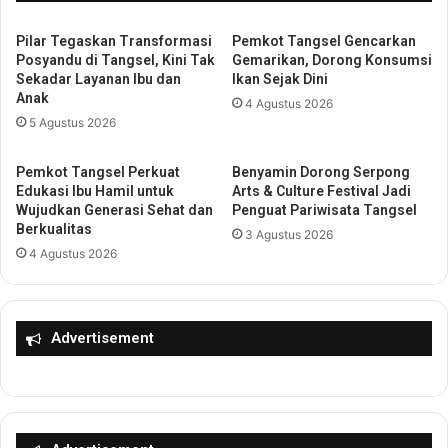
t
a
a
n
Pilar Tegaskan Transformasi
Pemkot Tangsel Gencarkan
n
g
Posyandu di Tangsel, Kini Tak
Gemarikan, Dorong Konsumsi
g
Sekadar Layanan Ibu dan
Ikan Sejak Dini
P
k
Anak
a
4 Agustus 2026
a
s
5 Agustus 2026
n
t
S
i
k
Pemkot Tangsel Perkuat
Benyamin Dorong Serpong
k
e
Edukasi Ibu Hamil untuk
Arts & Culture Festival Jadi
a
m
Wujudkan Generasi Sehat dan
Penguat Pariwisata Tangsel
n
Berkualitas
a
3 Agustus 2026
S
S
4 Agustus 2026
W
e
D
k
K
o
L
l
Advertisement
L
a
J
h
d
G
a
r
n
a