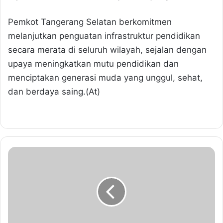
Pemkot Tangerang Selatan berkomitmen
melanjutkan penguatan infrastruktur pendidikan
secara merata di seluruh wilayah, sejalan dengan
upaya meningkatkan mutu pendidikan dan
menciptakan generasi muda yang unggul, sehat,
dan berdaya saing.(At)
P
R
E
S
S
R
E