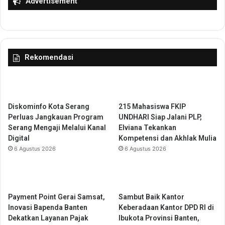
Advertisement
I
t
W
i
K
s
B
u
U
n
Rekomendasi
P
t
T
u
C
k
e
M
n
a
Diskominfo Kota Serang
215 Mahasiswa FKIP
t
d
Perluas Jangkauan Program
UNDHARI Siap Jalani PLP,
r
r
Serang Mengaji Melalui Kanal
Elviana Tekankan
a
a
Digital
Kompetensi dan Akhlak Mulia
l
s
6 Agustus 2026
6 Agustus 2026
N
a
a
h
g
A
a
l
E
i
Payment Point Gerai Samsat,
Sambut Baik Kantor
u
y
Inovasi Bapenda Banten
Keberadaan Kantor DPD RI di
r
a
Dekatkan Layanan Pajak
Ibukota Provinsi Banten,