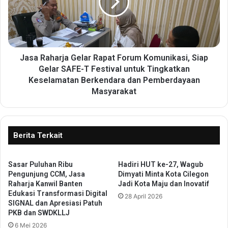
s
R
i
a
T
h
a
a
n
r
j
j
Jasa Raharja Gelar Rapat Forum Komunikasi, Siap
u
a
Gelar SAFE-T Festival untuk Tingkatkan
n
G
Keselamatan Berkendara dan Pemberdayaan
g
e
Masyarakat
B
l
a
a
l
r
a
R
Berita Terkait
i
a
K
p
a
a
Sasar Puluhan Ribu
Hadiri HUT ke-27, Wagub
r
Pengunjung CCM, Jasa
Dimyati Minta Kota Cilegon
t
Raharja Kanwil Banten
Jadi Kota Maju dan Inovatif
i
F
Edukasi Transformasi Digital
m
o
28 April 2026
SIGNAL dan Apresiasi Patuh
u
r
PKB dan SWDKLLJ
n
u
6 Mei 2026
T
m