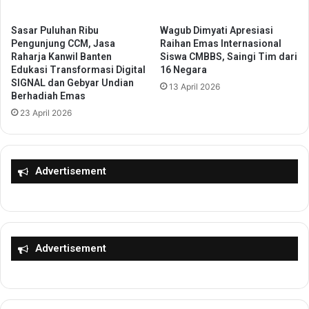
i
K
n
o
Sasar Puluhan Ribu
Wagub Dimyati Apresiasi
g
m
Pengunjung CCM, Jasa
Raihan Emas Internasional
k
Raharja Kanwil Banten
Siswa CMBBS, Saingi Tim dari
u
Edukasi Transformasi Digital
16 Negara
a
n
SIGNAL dan Gebyar Undian
t
i
13 April 2026
Berhadiah Emas
k
k
23 April 2026
a
a
n
s
K
i
o
,
Advertisement
m
S
p
i
e
a
t
p
e
G
n
e
Advertisement
s
l
i
a
K
r
e
S