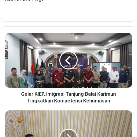
G
e
l
a
r
K
I
E
P
,
Gelar KIEP, Imigrasi Tanjung Balai Karimun
I
Tingkatkan Kompetensi Kehumasan
m
i
J
g
a
r
s
a
a