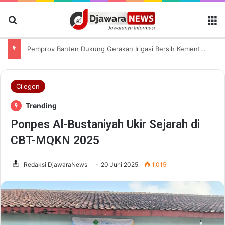
Cari Berita
M
Pemprov Banten Dukung Gerakan Irigasi Bersih Kementerian Pekerjaan Umum
Cilegon
Trending
Ponpes Al-Bustaniyah Ukir Sejarah di
CBT-MQKN 2025
Redaksi DjawaraNews
20 Juni 2025
1,015