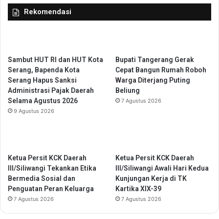
h
A
Rekomendasi
u
F
m
E
a
-
s
T
a
F
Sambut HUT RI dan HUT Kota
Bupati Tangerang Gerak
n
e
Serang, Bapenda Kota
Cepat Bangun Rumah Roboh
s
Serang Hapus Sanksi
Warga Diterjang Puting
t
Administrasi Pajak Daerah
Beliung
i
Selama Agustus 2026
7 Agustus 2026
v
9 Agustus 2026
a
l
u
n
Ketua Persit KCK Daerah
Ketua Persit KCK Daerah
t
III/Siliwangi Tekankan Etika
III/Siliwangi Awali Hari Kedua
u
Bermedia Sosial dan
Kunjungan Kerja di TK
k
Penguatan Peran Keluarga
Kartika XIX-39
T
7 Agustus 2026
7 Agustus 2026
i
n