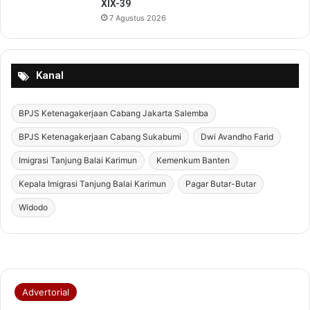
XIX-39
e
7 Agustus 2026
n
d
a
r
Kanal
a
d
BPJS Ketenagakerjaan Cabang Jakarta Salemba
a
n
BPJS Ketenagakerjaan Cabang Sukabumi
Dwi Avandho Farid
P
e
Imigrasi Tanjung Balai Karimun
Kemenkum Banten
m
Kepala Imigrasi Tanjung Balai Karimun
Pagar Butar-Butar
b
e
Widodo
r
d
a
y
a
a
n