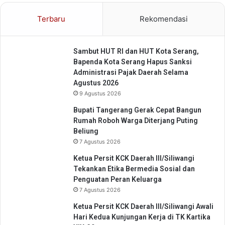
g
k
Terbaru
Rekomendasi
a
t
k
Sambut HUT RI dan HUT Kota Serang,
a
Bapenda Kota Serang Hapus Sanksi
n
Administrasi Pajak Daerah Selama
K
Agustus 2026
e
9 Agustus 2026
s
e
Bupati Tangerang Gerak Cepat Bangun
l
Rumah Roboh Warga Diterjang Puting
a
Beliung
m
7 Agustus 2026
a
Ketua Persit KCK Daerah III/Siliwangi
t
Tekankan Etika Bermedia Sosial dan
a
Penguatan Peran Keluarga
n
7 Agustus 2026
B
e
Ketua Persit KCK Daerah III/Siliwangi Awali
r
Hari Kedua Kunjungan Kerja di TK Kartika
k