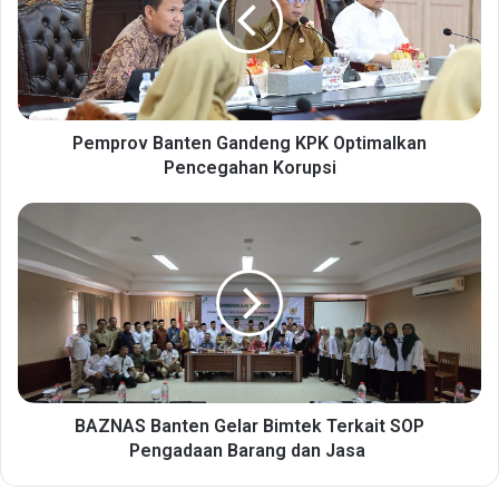
p
r
o
v
B
a
n
Pemprov Banten Gandeng KPK Optimalkan
t
Pencegahan Korupsi
e
n
B
G
A
a
Z
n
N
d
A
e
S
n
B
g
a
K
n
P
t
BAZNAS Banten Gelar Bimtek Terkait SOP
K
e
Pengadaan Barang dan Jasa
O
n
p
G