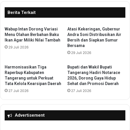
t
e
i
l
Berita Terkait
m
a
a
r
l
Wabup Intan Dorong Variasi
Atasi Kekeringan, Gubernur
B
Menu Olahan Berbahan Baku
Andra Soni Distribusikan Air
k
i
Ikan Agar Miliki Nilai Tambah
Bersih dan Siapkan Sumur
a
m
Bersama
n
29 Juli 2026
t
29 Juli 2026
P
e
e
k
n
T
Harmonisasikan Tiga
Bupati dan Wakil Bupati
c
e
Raperbup Kabupaten
Tangerang Hadiri Notarace
e
r
Tangerang untuk Perkuat
2026, Dorong Gaya Hidup
g
Tata Kelola Kearsipan Daerah
Sehat dan Promosi Daerah
k
a
a
27 Juli 2026
27 Juli 2026
h
i
a
t
n
S
K
O
Advertisement
o
P
r
P