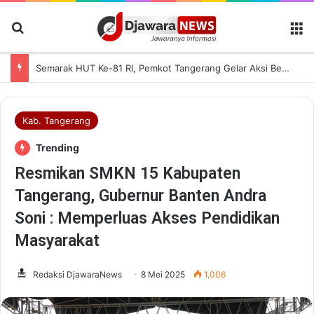
Cari Berita
M
Semarak HUT Ke-81 RI, Pemkot Tangerang Gelar Aksi Bersih Kota dan Bagikan Bendera Merah Putih
Kab. Tangerang
Trending
Resmikan SMKN 15 Kabupaten
Tangerang, Gubernur Banten Andra
Soni : Memperluas Akses Pendidikan
Masyarakat
Redaksi DjawaraNews
8 Mei 2025
1,006