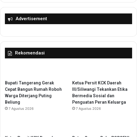
u
e
p
n
s
g
Advertisement
i
a
d
a
a
n
Rekomendasi
B
a
r
a
n
Bupati Tangerang Gerak
Ketua Persit KCK Daerah
g
Cepat Bangun Rumah Roboh
III/Siliwangi Tekankan Etika
d
Warga Diterjang Puting
Bermedia Sosial dan
a
Beliung
Penguatan Peran Keluarga
n
7 Agustus 2026
7 Agustus 2026
J
a
s
a