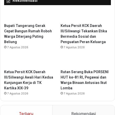
Rekomendasi
S
d
e
a
k
n
o
B
l
a
Bupati Tangerang Gerak
Ketua Persit KCK Daerah
a
h
Cepat Bangun Rumah Roboh
III/Siliwangi Tekankan Etika
h
a
Warga Diterjang Puting
Bermedia Sosial dan
A
n
Beliung
Penguatan Peran Keluarga
m
A
7 Agustus 2026
7 Agustus 2026
a
j
n
a
d
r
a
P
n
e
Ketua Persit KCK Daerah
Rutan Serang Buka PORSENI
N
n
III/Siliwangi Awali Hari Kedua
HUT ke-81 RI, Pegawai dan
y
d
Kunjungan Kerja di TK
Warga Binaan Antusias Ikut
a
i
Kartika XIX-39
Lomba
m
d
7 Agustus 2026
7 Agustus 2026
a
i
n
k
d
a
Terbaru
Rekomendasi
i
n