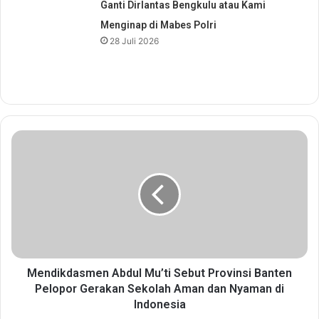
Ganti Dirlantas Bengkulu atau Kami
Menginap di Mabes Polri
28 Juli 2026
M
e
n
d
i
k
d
a
s
m
Mendikdasmen Abdul Mu’ti Sebut Provinsi Banten
e
Pelopor Gerakan Sekolah Aman dan Nyaman di
n
Indonesia
A