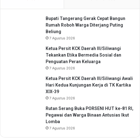
I
A
n
n
Bupati Tangerang Gerak Cepat Bangun
d
t
Rumah Roboh Warga Diterjang Puting
o
i
Beliung
n
K
e
7 Agustus 2026
o
s
r
Ketua Persit KCK Daerah III/Siliwangi
i
u
Tekankan Etika Bermedia Sosial dan
a
p
Penguatan Peran Keluarga
s
7 Agustus 2026
i
Ketua Persit KCK Daerah III/Siliwangi Awali
Hari Kedua Kunjungan Kerja di TK Kartika
XIX-39
7 Agustus 2026
Rutan Serang Buka PORSENI HUT ke-81 RI,
Pegawai dan Warga Binaan Antusias Ikut
Lomba
7 Agustus 2026