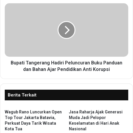
b
B
d
u
u
p
l
a
M
t
u
i
’
T
t
a
i
n
S
g
Bupati Tangerang Hadiri Peluncuran Buku Panduan
e
e
dan Bahan Ajar Pendidikan Anti Korupsi
b
r
u
a
t
n
P
g
Berita Terkait
r
H
o
a
v
Wagub Rano Luncurkan Open
Jasa Raharja Ajak Generasi
d
i
Top Tour Jakarta Batavia,
Muda Jadi Pelopor
i
Perkuat Daya Tarik Wisata
Keselamatan di Hari Anak
n
r
Kota Tua
Nasional
s
i