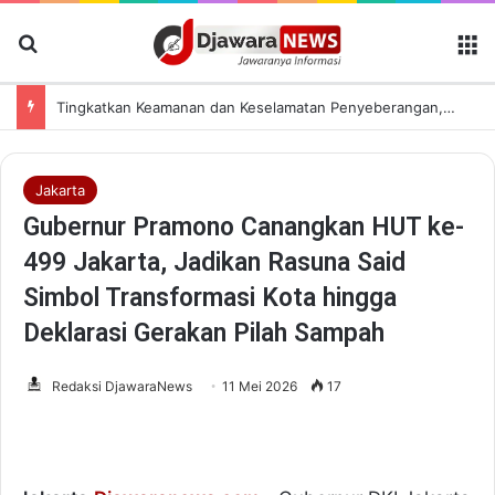
Cari Berita
M
Tingkatkan Keamanan dan Keselamatan Penyeberangan, Jasa Raharja Banten Hadiri Peresmian Sterilisasi Pelabuhan Merak
Jakarta
Gubernur Pramono Canangkan HUT ke-
499 Jakarta, Jadikan Rasuna Said
Simbol Transformasi Kota hingga
Deklarasi Gerakan Pilah Sampah
Redaksi DjawaraNews
11 Mei 2026
17