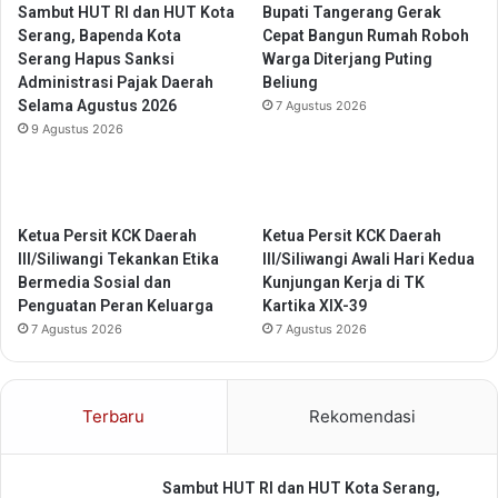
s
k
Sambut HUT RI dan HUT Kota
Bupati Tangerang Gerak
n
a
Serang, Bapenda Kota
Cepat Bangun Rumah Roboh
a
n
Serang Hapus Sanksi
Warga Diterjang Puting
r
S
Administrasi Pajak Daerah
Beliung
k
w
Selama Agustus 2026
7 Agustus 2026
o
a
9 Agustus 2026
b
s
a
e
d
m
i
b
D
a
Ketua Persit KCK Daerah
Ketua Persit KCK Daerah
e
d
III/Siliwangi Tekankan Etika
III/Siliwangi Awali Hari Kedua
s
a
Bermedia Sosial dan
Kunjungan Kerja di TK
a
P
Penguatan Peran Keluarga
Kartika XIX-39
K
a
7 Agustus 2026
7 Agustus 2026
e
n
t
g
a
a
Terbaru
Rekomendasi
r
n
e
n
Sambut HUT RI dan HUT Kota Serang,