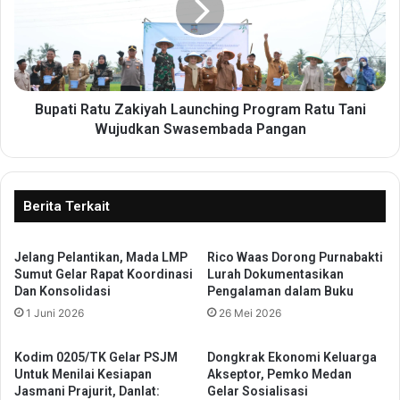
a
t
n
i
N
R
a
a
r
t
k
u
Bupati Ratu Zakiyah Launching Program Ratu Tani
o
Z
Wujudkan Swasembada Pangan
b
a
a
k
,
i
S
y
Berita Terkait
e
a
o
h
r
Jelang Pelantikan, Mada LMP
Rico Waas Dorong Purnabakti
L
Sumut Gelar Rapat Koordinasi
Lurah Dokumentasikan
a
a
Dan Konsolidasi
Pengalaman dalam Buku
n
u
g
1 Juni 2026
26 Mei 2026
n
P
c
r
h
Kodim 0205/TK Gelar PSJM
Dongkrak Ekonomi Keluarga
i
i
Untuk Menilai Kesiapan
Akseptor, Pemko Medan
a
n
Jasmani Prajurit, Danlat:
Gelar Sosialisasi