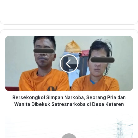
B
e
r
s
e
k
o
n
g
k
Bersekongkol Simpan Narkoba, Seorang Pria dan
o
Wanita Dibekuk Satresnarkoba di Desa Ketaren
l
S
B
i
u
m
p
p
a