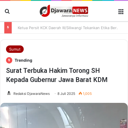
Cari Berita
M
Ketua Persit KCK Daerah III/Siliwangi Tekankan Etika Bermedia Sosial dan Penguatan Peran Keluarga
Sumut
Trending
Surat Terbuka Hakim Torong SH
Kepada Gubernur Jawa Barat KDM
Redaksi DjawaraNews
8 Juli 2025
1,005