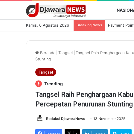
NASION
Kamis, 6 Agustus 2026
Breaking News
Beranda
|
Tangsel
|
​Tangsel Raih Penghargaan Kab
Stunting
Tangsel
Trending
​Tangsel Raih Penghargaan Kabu
Percepatan Penurunan Stunting
Redaksi DjawaraNews
13 November 2025
Facebook
X
LinkedIn
Skype