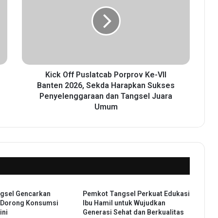
c
k
O
f
f
P
u
s
Kick Off Puslatcab Porprov Ke-VII
l
Banten 2026, Sekda Harapkan Sukses
a
Penyelenggaraan dan Tangsel Juara
t
Umum
c
a
b
P
o
r
p
r
gsel Gencarkan
Pemkot Tangsel Perkuat Edukasi
o
 Dorong Konsumsi
Ibu Hamil untuk Wujudkan
v
ini
Generasi Sehat dan Berkualitas
K