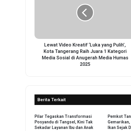
w
a
t
V
i
d
e
o
Lewat Video Kreatif ‘Luka yang Pulih’,
K
Kota Tangerang Raih Juara 1 Kategori
r
Media Sosial di Anugerah Media Humas
e
2025
a
t
i
f
‘
Berita Terkait
L
u
k
Pilar Tegaskan Transformasi
Pemkot Tan
a
Posyandu di Tangsel, Kini Tak
Gemarikan,
y
Sekadar Layanan Ibu dan Anak
Ikan Sejak D
a