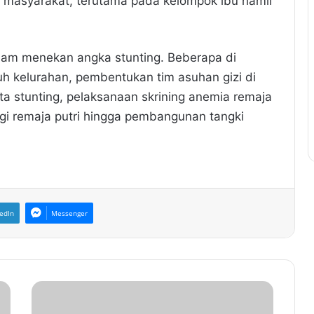
 masyarakat, terutama pada kelompok ibu hamil
lam menekan angka stunting. Beberapa di
ruh kelurahan, pembentukan tim asuhan gizi di
ta stunting, pelaksanaan skrining anemia remaja
agi remaja putri hingga pembangunan tangki
edIn
Messenger
K
i