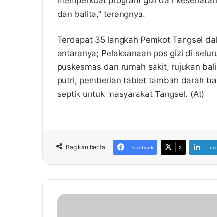
memperkuat program gizi dan kesehatan
dan balita,” terangnya.
Terdapat 35 langkah Pemkot Tangsel da
antaranya; Pelaksanaan pos gizi di selu
puskesmas dan rumah sakit, rujukan bali
putri, pemberian tablet tambah darah b
septik untuk masyarakat Tangsel. (At)
Bagikan berita
Facebook
X
Link
L
e