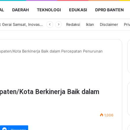
AL
DAERAH
TEKNOLOGI
EDUKASI
DPRD BANTEN
Payment Point Gerai Samsat, Inovasi Bapenda Banten Dekatkan Layanan Pajak Kendaraan hingga ke Masyarakat
Redaksi
Iklan
Disclaimer
Pri
upaten/Kota Berkinerja Baik dalam Percepatan Penurunan
paten/Kota Berkinerja Baik dalam
1,006
Messenger