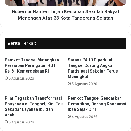
a
B
r
a
Gubernur Banten Tinjau Kesiapan Sekolah Rakyat
P
n
Menengah Atas 33 Kota Tangerang Selatan
a
t
m
e
e
n
r
T
Berita Terkait
a
i
n
n
M
Pemkot Tangsel Matangkan
Sarana PAUD Diperkuat,
j
Persiapan Peringatan HUT
Tangsel Dorong Angka
a
a
Ke-81 Kemerdekaan RI
Partisipasi Sekolah Terus
l
u
Meningkat
l
5 Agustus 2026
K
5 Agustus 2026
t
e
o
s
M
i
Pilar Tegaskan Transformasi
Pemkot Tangsel Gencarkan
a
a
Posyandu di Tangsel, Kini Tak
Gemarikan, Dorong Konsumsi
l
p
Sekadar Layanan Ibu dan
Ikan Sejak Dini
l
Anak
a
4 Agustus 2026
,
n
5 Agustus 2026
L
S