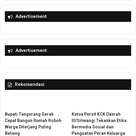
i
e
b
k
a
o
Advertisement
t
l
k
a
a
h
n
R
1
a
Advertisement
3
k
I
y
K
a
M
t
d
M
Rekomendasi
a
e
r
n
i
e
T
n
i
g
Bupati Tangerang Gerak
Ketua Persit KCK Daerah
g
a
Cepat Bangun Rumah Roboh
III/Siliwangi Tekankan Etika
a
h
Warga Diterjang Puting
Bermedia Sosial dan
D
A
Beliung
Penguatan Peran Keluarga