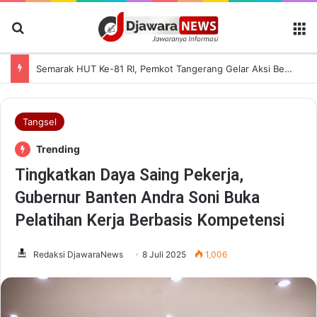
Cari Berita
M
Semarak HUT Ke-81 RI, Pemkot Tangerang Gelar Aksi Bersih Kota dan Bagikan Bendera Merah Putih
Tangsel
Trending
Tingkatkan Daya Saing Pekerja,
Gubernur Banten Andra Soni Buka
Pelatihan Kerja Berbasis Kompetensi
Redaksi DjawaraNews
8 Juli 2025
1,006