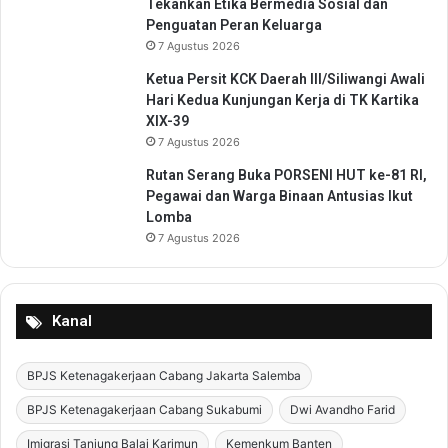
Tekankan Etika Bermedia Sosial dan
t
Penguatan Peran Keluarga
a
7 Agustus 2026
n
Ketua Persit KCK Daerah III/Siliwangi Awali
Hari Kedua Kunjungan Kerja di TK Kartika
XIX-39
7 Agustus 2026
Rutan Serang Buka PORSENI HUT ke-81 RI,
Pegawai dan Warga Binaan Antusias Ikut
Lomba
7 Agustus 2026
Kanal
BPJS Ketenagakerjaan Cabang Jakarta Salemba
BPJS Ketenagakerjaan Cabang Sukabumi
Dwi Avandho Farid
Imigrasi Tanjung Balai Karimun
Kemenkum Banten