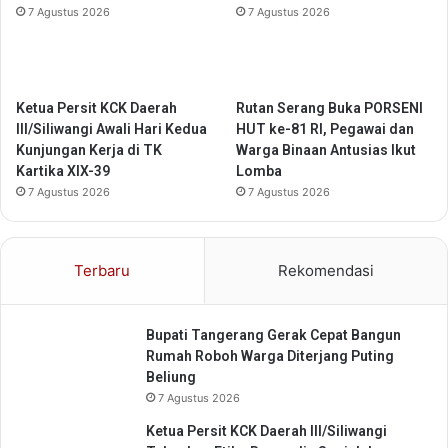
a
t
7 Agustus 2026
7 Agustus 2026
e
a
r
s
a
3
h
3
K
Ketua Persit KCK Daerah
Rutan Serang Buka PORSENI
o
III/Siliwangi Awali Hari Kedua
HUT ke-81 RI, Pegawai dan
t
Kunjungan Kerja di TK
Warga Binaan Antusias Ikut
a
Kartika XIX-39
Lomba
T
7 Agustus 2026
7 Agustus 2026
a
n
g
Terbaru
Rekomendasi
e
r
a
Bupati Tangerang Gerak Cepat Bangun
n
Rumah Roboh Warga Diterjang Puting
g
Beliung
S
7 Agustus 2026
e
l
Ketua Persit KCK Daerah III/Siliwangi
a