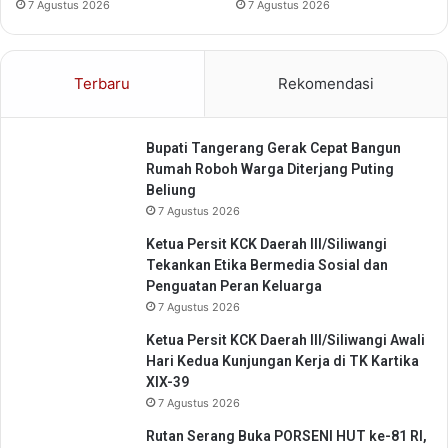
7 Agustus 2026
7 Agustus 2026
K
o
r
u
Terbaru
Rekomendasi
p
s
i
Bupati Tangerang Gerak Cepat Bangun
Rumah Roboh Warga Diterjang Puting
Beliung
7 Agustus 2026
Ketua Persit KCK Daerah III/Siliwangi
Tekankan Etika Bermedia Sosial dan
Penguatan Peran Keluarga
7 Agustus 2026
Ketua Persit KCK Daerah III/Siliwangi Awali
Hari Kedua Kunjungan Kerja di TK Kartika
XIX-39
7 Agustus 2026
Rutan Serang Buka PORSENI HUT ke-81 RI,