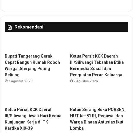
A
g
d
B
a
e
b
r
Rekomendasi
P
i
e
k
s
a
a
n
n
P
Bupati Tangerang Gerak
Ketua Persit KCK Daerah
t
e
Cepat Bangun Rumah Roboh
III/Siliwangi Tekankan Etika
r
l
Warga Diterjang Puting
Bermedia Sosial dan
e
a
Beliung
Penguatan Peran Keluarga
n
t
7 Agustus 2026
7 Agustus 2026
i
h
a
n
Ketua Persit KCK Daerah
Rutan Serang Buka PORSENI
A
III/Siliwangi Awali Hari Kedua
HUT ke-81 RI, Pegawai dan
n
Kunjungan Kerja di TK
Warga Binaan Antusias Ikut
t
Kartika XIX-39
Lomba
i