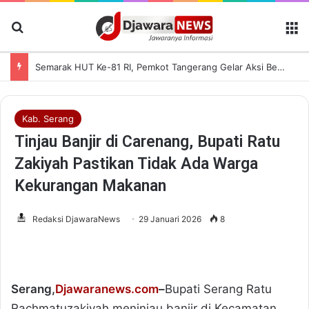
Cari Berita
M
Semarak HUT Ke-81 RI, Pemkot Tangerang Gelar Aksi Bersih Kota dan Bagikan Bendera Merah Putih
Kab. Serang
Tinjau Banjir di Carenang, Bupati Ratu
Zakiyah Pastikan Tidak Ada Warga
Kekurangan Makanan
Redaksi DjawaraNews
29 Januari 2026
8
Serang,
Djawaranews.com
–
Bupati Serang Ratu
Rachmatuzakiyah meninjau banjir di Kecamatan