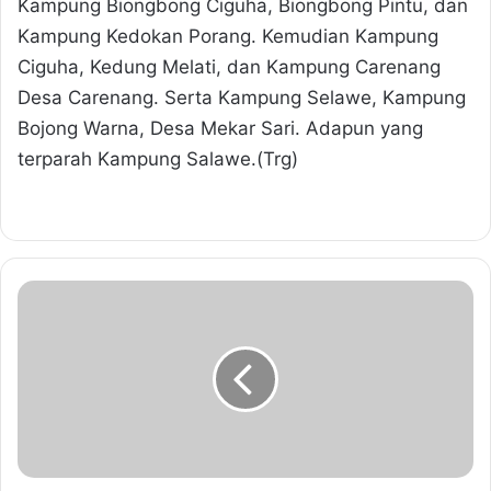
Kampung Biongbong Ciguha, Biongbong Pintu, dan
Kampung Kedokan Porang. Kemudian Kampung
Ciguha, Kedung Melati, dan Kampung Carenang
Desa Carenang. Serta Kampung Selawe, Kampung
Bojong Warna, Desa Mekar Sari. Adapun yang
terparah Kampung Salawe.(Trg)
H
a
o
l
M
a
s
y
a