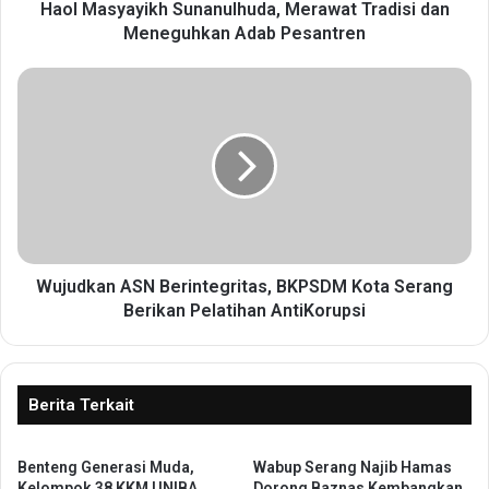
y
Haol Masyayikh Sunanulhuda, Merawat Tradisi dan
i
Meneguhkan Adab Pesantren
k
h
W
S
u
u
j
n
u
a
d
n
k
u
a
l
n
h
A
u
S
Wujudkan ASN Berintegritas, BKPSDM Kota Serang
d
N
Berikan Pelatihan AntiKorupsi
a
B
,
e
M
r
e
i
Berita Terkait
r
n
a
t
w
Benteng Generasi Muda,
Wabup Serang Najib Hamas
e
Kelompok 38 KKM UNIBA
Dorong Baznas Kembangkan