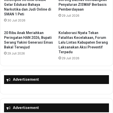
a
g
Gelar Edukasi Bahaya
Penyaluran ZISWAF Berbasis
t
r
Narkotika dan Judi Online di
Pemberdayaan
T
i
SMAN 1 Peti
29 Juli 2026
r
t
30 Juli 2026
a
a
d
s
i
,
20 Ribu Anak Meriahkan
Kolaborasi Nyata Tekan
s
B
Peringatan HAN 2026, Bupati
Fatalitas Kecelakaan, Forum
i
Serang Yakini Generasi Emas
Lalu Lintas Kabupaten Serang
K
Bakal Terwujud
Laksanakan Aksi Preventif
d
P
Terpadu
a
S
29 Juli 2026
n
29 Juli 2026
D
M
M
e
K
n
o
Advertisement
e
t
g
a
u
S
h
e
k
r
a
a
Advertisement
n
n