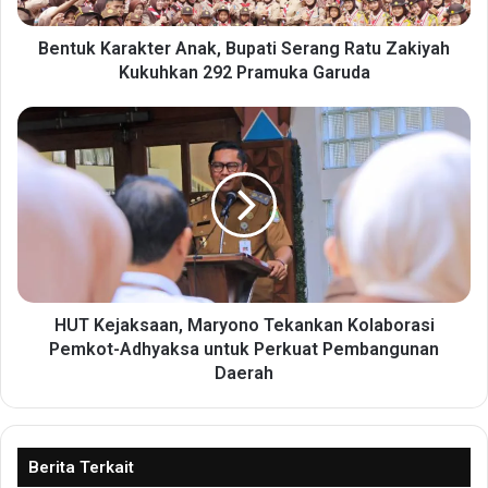
a
r
a
Bentuk Karakter Anak, Bupati Serang Ratu Zakiyah
k
Kukuhkan 292 Pramuka Garuda
t
e
H
r
U
A
T
n
K
a
e
k
j
,
a
B
k
u
s
p
a
HUT Kejaksaan, Maryono Tekankan Kolaborasi
a
a
Pemkot-Adhyaksa untuk Perkuat Pembangunan
t
n
Daerah
i
,
S
M
e
a
r
r
Berita Terkait
a
y