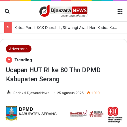
Cari Berita
M
Ketua Persit KCK Daerah III/Siliwangi Awali Hari Kedua Kunjungan Kerja di TK Kartika XIX-39
Advertorial
Trending
Ucapan HUT RI ke 80 Thn DPMD
Kabupaten Serang
Redaksi DjawaraNews
25 Agustus 2025
1,010