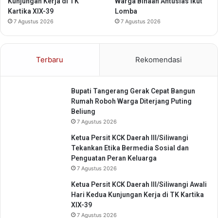
Kunjungan Kerja di TK
Warga Binaan Antusias Ikut
e
Kartika XIX-39
Lomba
r
k
7 Agustus 2026
7 Agustus 2026
u
a
t
Terbaru
Rekomendasi
P
e
m
Bupati Tangerang Gerak Cepat Bangun
b
Rumah Roboh Warga Diterjang Puting
a
Beliung
n
7 Agustus 2026
g
u
Ketua Persit KCK Daerah III/Siliwangi
n
Tekankan Etika Bermedia Sosial dan
a
Penguatan Peran Keluarga
n
7 Agustus 2026
D
Ketua Persit KCK Daerah III/Siliwangi Awali
a
Hari Kedua Kunjungan Kerja di TK Kartika
e
XIX-39
r
7 Agustus 2026
a