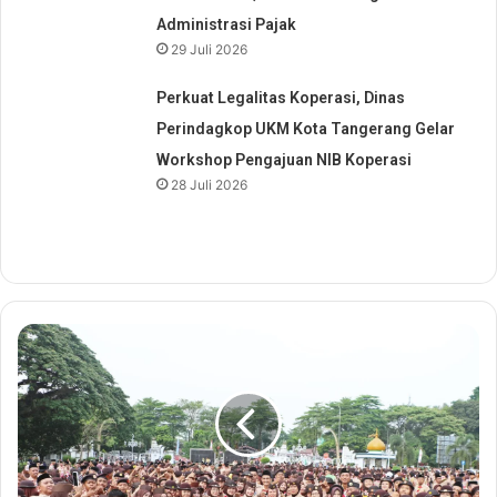
Administrasi Pajak
29 Juli 2026
Perkuat Legalitas Koperasi, Dinas
Perindagkop UKM Kota Tangerang Gelar
Workshop Pengajuan NIB Koperasi
28 Juli 2026
B
e
n
t
u
k
K