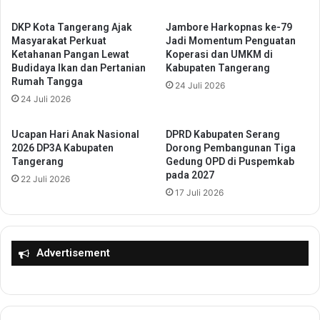
n
o
g
n
DKP Kota Tangerang Ajak
Jambore Harkopnas ke-79
R
Masyarakat Perkuat
Jadi Momentum Penguatan
o
Ketahanan Pangan Lewat
Koperasi dan UMKM di
a
T
Budidaya Ikan dan Pertanian
Kabupaten Tangerang
t
e
Rumah Tangga
u
24 Juli 2026
k
24 Juli 2026
Z
a
a
n
k
k
Ucapan Hari Anak Nasional
DPRD Kabupaten Serang
i
a
2026 DP3A Kabupaten
Dorong Pembangunan Tiga
y
Tangerang
Gedung OPD di Puspemkab
n
pada 2027
a
K
22 Juli 2026
h
o
17 Juli 2026
K
l
u
a
k
b
u
o
Advertisement
h
r
k
a
a
s
n
i