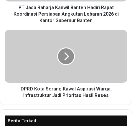
h
a
PT Jasa Raharja Kanwil Banten Hadiri Rapat
r
Koordinasi Persiapan Angkutan Lebaran 2026 di
j
Kantor Gubernur Banten
a
K
D
a
P
n
R
w
D
i
K
l
o
B
t
a
a
n
S
t
e
DPRD Kota Serang Kawal Aspirasi Warga,
e
r
Infrastruktur Jadi Prioritas Hasil Reses
n
a
H
n
a
g
d
K
Berita Terkait
i
a
r
w