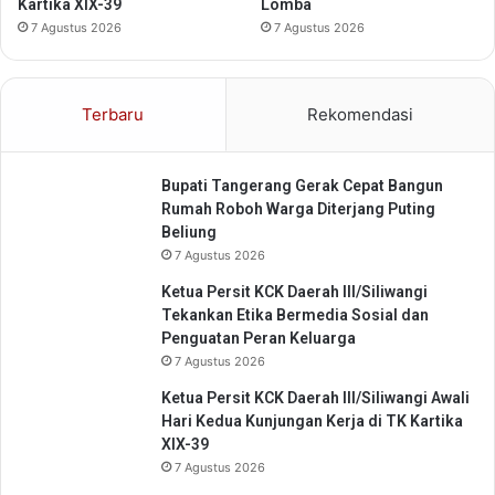
2
Kartika XIX-39
Lomba
H
6
7 Agustus 2026
7 Agustus 2026
a
d
s
i
i
K
l
Terbaru
Rekomendasi
a
R
n
e
t
s
Bupati Tangerang Gerak Cepat Bangun
o
e
Rumah Roboh Warga Diterjang Puting
r
s
Beliung
G
7 Agustus 2026
u
b
Ketua Persit KCK Daerah III/Siliwangi
e
Tekankan Etika Bermedia Sosial dan
r
Penguatan Peran Keluarga
n
7 Agustus 2026
u
r
Ketua Persit KCK Daerah III/Siliwangi Awali
B
Hari Kedua Kunjungan Kerja di TK Kartika
a
XIX-39
n
7 Agustus 2026
t