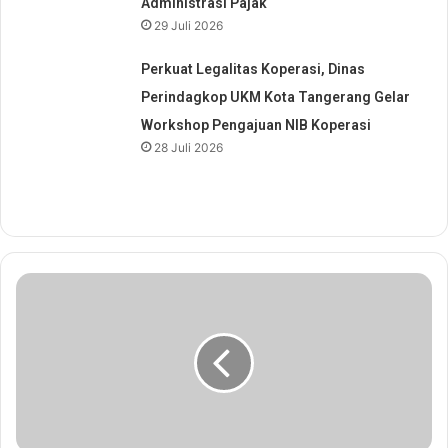
Administrasi Pajak
29 Juli 2026
Perkuat Legalitas Koperasi, Dinas
Perindagkop UKM Kota Tangerang Gelar
Workshop Pengajuan NIB Koperasi
28 Juli 2026
P
T
J
a
s
a
R
a