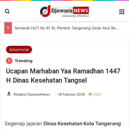
Cari Berita
M
Semarak HUT Ke-81 RI, Pemkot Tangerang Gelar Aksi Bersih Kota dan Bagikan Bendera Merah Putih
Advertorial
Trending
Ucapan Marhaban Yaa Ramadhan 1447
H Dinas Kesehatan Tangsel
Redaksi DjawaraNews
18 Februari 2026
1,007
Segenap jajaran
Dinas Kesehatan Kota Tangerang