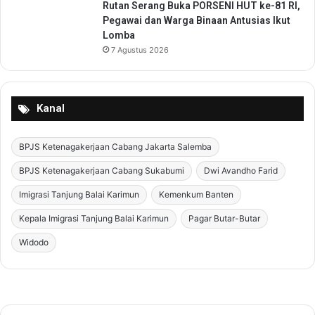
Rutan Serang Buka PORSENI HUT ke-81 RI,
e
Pegawai dan Warga Binaan Antusias Ikut
n
Lomba
7 Agustus 2026
Kanal
BPJS Ketenagakerjaan Cabang Jakarta Salemba
BPJS Ketenagakerjaan Cabang Sukabumi
Dwi Avandho Farid
Imigrasi Tanjung Balai Karimun
Kemenkum Banten
Kepala Imigrasi Tanjung Balai Karimun
Pagar Butar-Butar
Widodo