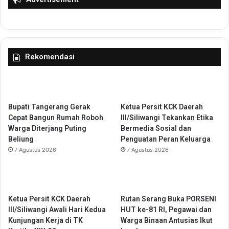
a
s
p
t
a
r
n
u
A
k
Rekomendasi
n
t
g
u
k
r
u
J
t
a
Bupati Tangerang Gerak
Ketua Persit KCK Daerah
a
d
Cepat Bangun Rumah Roboh
III/Siliwangi Tekankan Etika
n
i
Warga Diterjang Puting
Bermedia Sosial dan
L
P
Beliung
Penguatan Peran Keluarga
e
r
7 Agustus 2026
7 Agustus 2026
b
i
a
o
r
r
a
i
n
Ketua Persit KCK Daerah
Rutan Serang Buka PORSENI
t
2
III/Siliwangi Awali Hari Kedua
HUT ke-81 RI, Pegawai dan
a
0
Kunjungan Kerja di TK
Warga Binaan Antusias Ikut
s