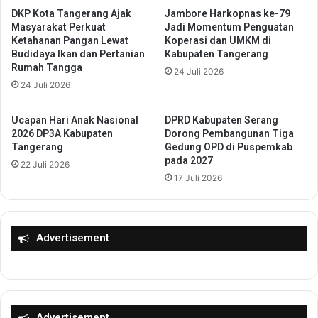
i
DKP Kota Tangerang Ajak
Jambore Harkopnas ke-79
a
R
Masyarakat Perkuat
Jadi Momentum Penguatan
l
Ketahanan Pangan Lewat
Koperasi dan UMKM di
a
A
Budidaya Ikan dan Pertanian
Kabupaten Tangerang
p
s
Rumah Tangga
a
24 Juli 2026
p
24 Juli 2026
t
i
K
r
o
a
Ucapan Hari Anak Nasional
DPRD Kabupaten Serang
o
s
2026 DP3A Kabupaten
Dorong Pembangunan Tiga
r
Tangerang
Gedung OPD di Puspemkab
i
pada 2027
d
W
22 Juli 2026
i
a
17 Juli 2026
n
r
a
g
s
a
i
Advertisement
,
P
I
e
n
r
f
s
r
i
a
Advertisement