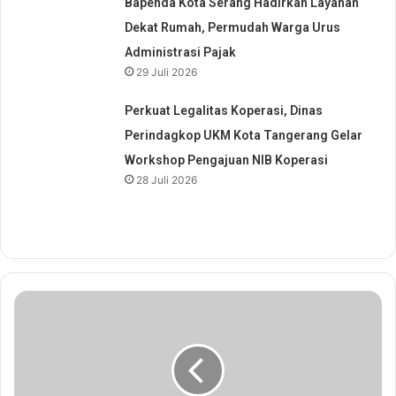
Bapenda Kota Serang Hadirkan Layanan
Dekat Rumah, Permudah Warga Urus
Administrasi Pajak
29 Juli 2026
Perkuat Legalitas Koperasi, Dinas
Perindagkop UKM Kota Tangerang Gelar
Workshop Pengajuan NIB Koperasi
28 Juli 2026
R
i
c
o
W
a