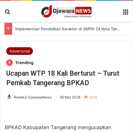
Cari Berita
M
Implementasi Pendidikan Karakter di SMPN 24 Kota Tangerang Dimulai Sejak Siswa Tiba di Gerbang Sekolah
Advertorial
Trending
Ucapan WTP 18 Kali Berturut – Turut
Pemkab Tangerang BPKAD
Redaksi DjawaraNews
26 Mei 2026
1,015
BPKAD Kabupaten Tangerang mengucapkan