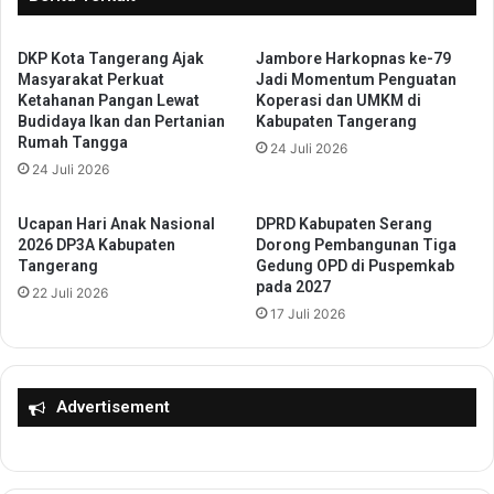
a
4
h
4
D
DKP Kota Tangerang Ajak
Jambore Harkopnas ke-79
7
Masyarakat Perkuat
Jadi Momentum Penguatan
o
H
Ketahanan Pangan Lewat
Koperasi dan UMKM di
k
2
Budidaya Ikan dan Pertanian
Kabupaten Tangerang
u
0
Rumah Tangga
24 Juli 2026
m
2
24 Juli 2026
e
6
n
D
t
P
Ucapan Hari Anak Nasional
DPRD Kabupaten Serang
a
R
2026 DP3A Kabupaten
Dorong Pembangunan Tiga
s
Tangerang
Gedung OPD di Puspemkab
D
pada 2027
i
K
22 Juli 2026
k
a
17 Juli 2026
a
b
n
u
P
p
e
Advertisement
a
n
t
g
e
a
n