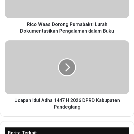
a
s
D
o
Rico Waas Dorong Purnabakti Lurah
r
Dokumentasikan Pengalaman dalam Buku
o
n
U
g
c
P
a
u
p
r
a
n
n
a
I
b
d
a
u
k
l
Ucapan Idul Adha 1447 H 2026 DPRD Kabupaten
t
A
Pandeglang
i
d
L
h
u
a
r
1
Berita Terkait