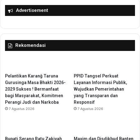
l
P
a
a
Advertisement
m
n
a
d
n
e
d
g
a
l
Rekomendasi
l
a
a
n
m
g
B
u
Pelantikan Karanĝ Taruna
PPID Tangsel Perkuat
k
Gurusinga Masa Bhakti 2026-
Layanan Informasi Publik,
u
2029 Sukses ! Bermanfaat
Wujudkan Pemerintahan
bagi Masyarakat, Komitmen
yang Transparan dan
Perangi Judi dan Narkoba
Responsif
7 Agustus 2026
7 Agustus 2026
Bupati Serang Ratu Zakiyah
Maxim dan Disdikbud Banten