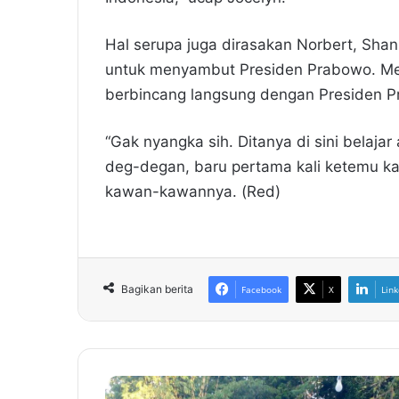
Hal serupa juga dirasakan Norbert, Sha
untuk menyambut Presiden Prabowo. Me
berbincang langsung dengan Presiden 
“Gak nyangka sih. Ditanya di sini belaja
deg-degan, baru pertama kali ketemu kan
kawan-kawannya. (Red)
Bagikan berita
Facebook
X
Link
A