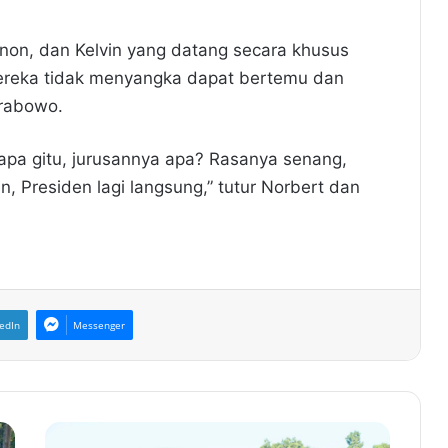
nnon, dan Kelvin yang datang secara khusus
reka tidak menyangka dapat bertemu dan
Prabowo.
r apa gitu, jurusannya apa? Rasanya senang,
, Presiden lagi langsung,” tutur Norbert dan
edIn
Messenger
N