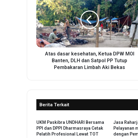
t
a
s
d
a
s
a
r
k
Atas dasar kesehatan, Ketua DPW MOI
e
Banten, DLH dan Satpol PP Tutup
s
Pembakaran Limbah Aki Bekas
e
h
a
t
a
Berita Terkait
n
,
K
UKM Paskibra UNDHARI Bersama
‎Jasa Rahar
e
PPI dan DPPI Dharmasraya Cetak
Pelayanan m
t
Pelatih Profesional Lewat TOT
dengan Pem
u