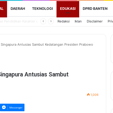
AL
DAERAH
TEKNOLOGI
EDUKASI
DPRD BANTEN
Pemkot Serang Perkuat Program Serang Mengaji Lewat Aplikasi Digital, Targetkan Seluruh Siswa Mampu Baca Alquran
Redaksi
Iklan
Disclaimer
Pri
di Singapura Antusias Sambut Kedatangan Presiden Prabowo
 Singapura Antusias Sambut
1,006
Messenger