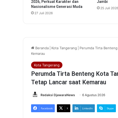
2026, Perkuat Karakter dan
Jambi
a
Nasionalisme Generasi Muda
25 Juli 202
D
27 Juli 2026
P
W
M
O
I
B
a
n
t
e
n
,
D
L
H
d
a
n
S