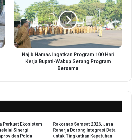
a
j
i
b
H
a
m
a
s
Najib Hamas Ingatkan Program 100 Hari
I
Kerja Bupati-Wabup Serang Program
n
Bersama
g
a
t
k
a
n
P
r
ja Perkuat Ekosistem
Rakornas Samsat 2026, Jasa
o
elalui Sinergi
Raharja Dorong Integrasi Data
g
prov dan Polda
untuk Tingkatkan Kepatuhan
r